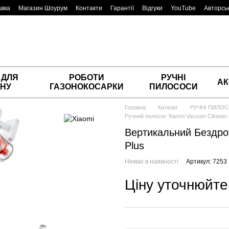
авка
Магазин Шоурум
Контакти
Гарантії
Відгуки
YouTube
Авторськ
 ДЛЯ
РОБОТИ
РУЧНІ
АК
НУ
ГАЗОНОКОСАРКИ
ПИЛОСОСИ
Головна
Каталог
РУЧНІ ПИЛО
Ручний пилосос Xiaomi Vacuum Cleaner 
Вертикальний Бездро
Plus
Немає в наявності
Артикул: 7253
Ціну уточнюйте