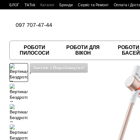
Перейти до основного контенту
БЛОГ
TikTok
Каталог
Бренди
Сервіс та Ремонт
Оплата і Дост
Угода користувача
Договір публічної оферти
097 707-47-44
РОБОТИ
РОБОТИ ДЛЯ
РОБОТИ
ПИЛОСОСИ
ВІКОН
БАСЕЙ
Знятий з Виробництва!