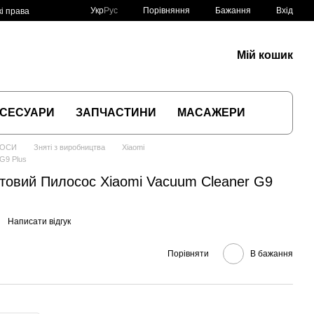
Порівняння
Укр
Рус
Бажання
Вхід
і права
Мій кошик
СЕСУАРИ
ЗАПЧАСТИНИ
МАСАЖЕРИ
СОСИ
Зняті з виробництва
Xiaomi
G9 Plus
товий Пилосос Xiaomi Vacuum Cleaner G9
Написати відгук
Порівняти
В бажання