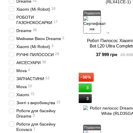
52
Dreame
16
Xiaomi (Mi Robot)
Подарунок
РОБОТИ
17
ГАЗОНОКОСАРКИ
38
Dreame
2
Мийники Вікон Dreame
Робот Пилосос Xiaom
Bot L20 Ultra Complet
3
Xiaomi (Mi Robot)
(RLX41CE-1)
29
37 999 грн
39 999
РУЧНІ ПИЛОСОСИ
38
АКСЕСУАРИ
4
Mova
−36%
52
ЗАПЧАСТИНИ
10
Mova
3
75
Xiaomi
3
22
Зняті з виробництва
Роботи для басейну
3
Dreame
Роботи для басейну
Подарунок
1
Ecovacs