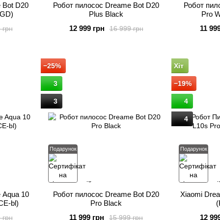
 Bot D20
Робот пилосос Dreame Bot D20
Робот пил
5GD)
Plus Black
Pro W
12 999 грн
11 99
 грн
16 999 грн
−25%
Хіт
3
−19%
3
4
4
Подарунок
Подарунок
 Aqua 10
Робот пилосос Dreame Bot D20
Xiaomi Dre
CE-bl)
Pro Black
11 999 грн
12 99
 грн
15 999 грн