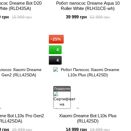
осос Dreame Bot D20
Робот пилосос Dreame Aqua 10
hite (RLD43SA)
Roller White (RLH31CE-wh)
9 грн
39 999 грн
15 999 грн
52 999 грн
−25%
4
4
Подарунок
ame Bot L10s Pro Gen2
Xiaomi Dreame Bot L10s Plus
(RLL42SDA)
(RLL42SD)
9 грн
14 999 грн
15 999 грн
19 999 грн