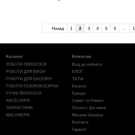
Назад
1
2
3
4
5
6
...
1
Каталог
Клієнтам
РОБОТИ ПИЛОСОСИ
Вхід до кабінету
РОБОТИ ДЛЯ ВІКОН
БЛОГ
РОБОТИ ДЛЯ БАСЕЙНУ
TikTok
РОБОТИ ГАЗОНОКОСАРКИ
Каталог
РУЧНІ ПИЛОСОСИ
Бренди
АКСЕСУАРИ
Сервіс та Ремонт
ЗАПЧАСТИНИ
Оплата і Доставка
МАСАЖЕРИ
Магазин Шоурум
Контакти
Гарантії