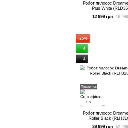
Робот пилосос Dreame
Plus White (RLD3
12 999 грн
16 999
−25%
4
4
Подарунок
Робот пилосос Dreame
Roller Black (RLH31
39 999 грн
52 999