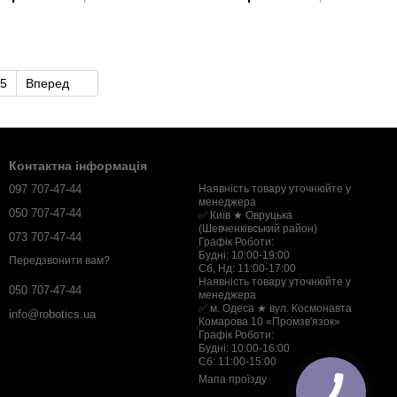
5
Вперед
Контактна інформація
097 707-47-44
Наявність товару уточнюйте у
менеджера
050 707-47-44
✅ Київ ★ Овруцька
(Шевченківський район)
073 707-47-44
Графік Роботи:
Будні: 10:00-19:00
Передзвонити вам?
Сб, Нд: 11:00-17:00
Наявність товару уточнюйте у
050 707-47-44
менеджера
✅ м. Одеса ★ вул. Космонавта
info@robotics.ua
Комарова 10 «Промзв'язок»
Графік Роботи:
Будні: 10:00-16:00
Сб: 11:00-15:00
Мапа проїзду