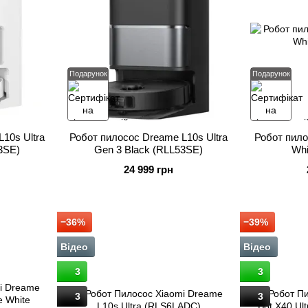
Подарунок
Подарунок
10s Ultra
Робот пилосос Dreame L10s Ultra
Робот пило
3SE)
Gen 3 Black (RLL53SE)
Whi
24 999 грн
−36%
−39%
Відео
Відео
3
3
3
3