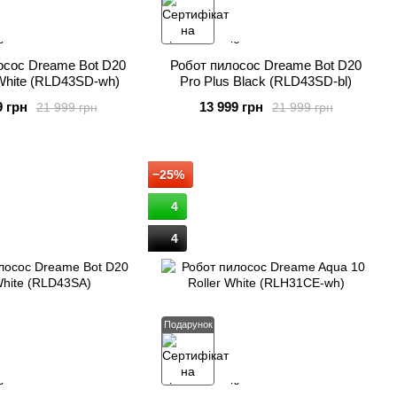
осос Dreame Bot D20
Робот пилосос Dreame Bot D20
 White (RLD43SD-wh)
Pro Plus Black (RLD43SD-bl)
9 грн
13 999 грн
21 999 грн
21 999 грн
−25%
4
4
Подарунок