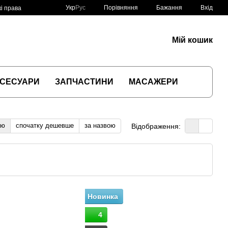
Порівняння
Укр
Рус
Бажання
Вхід
і права
Мій кошик
СЕСУАРИ
ЗАПЧАСТИНИ
МАСАЖЕРИ
тю
спочатку дешевше
за назвою
Відображення:
Новинка
4