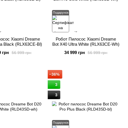
Подарунок
осос Xiaomi Dreame
Робот Пилосос Xiaomi Dreame
ra Black (RLX63CE-Bl)
Bot X40 Ultra White (RLX63CE-Wh)
9 грн
34 999 грн
56 999 грн
56 999 грн
−36%
3
3
Подарунок