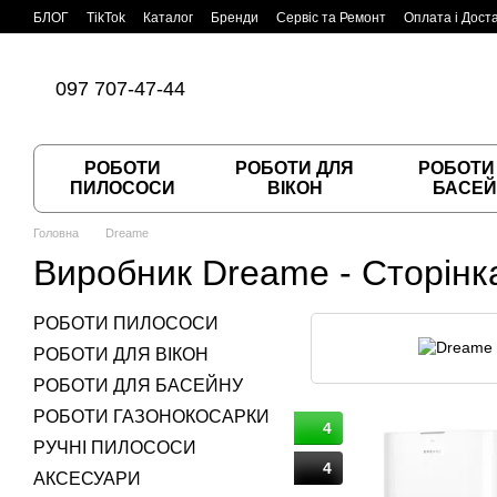
Перейти до основного контенту
БЛОГ
TikTok
Каталог
Бренди
Сервіс та Ремонт
Оплата і Дост
Угода користувача
Договір публічної оферти
097 707-47-44
РОБОТИ
РОБОТИ ДЛЯ
РОБОТИ
ПИЛОСОСИ
ВІКОН
БАСЕЙ
Головна
Dreame
Виробник Dreame - Сторінка
РОБОТИ ПИЛОСОСИ
РОБОТИ ДЛЯ ВІКОН
РОБОТИ ДЛЯ БАСЕЙНУ
РОБОТИ ГАЗОНОКОСАРКИ
4
РУЧНІ ПИЛОСОСИ
4
АКСЕСУАРИ