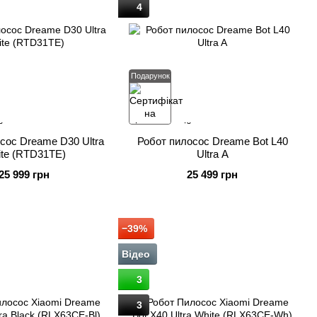
4
Подарунок
сос Dreame D30 Ultra
Робот пилосос Dreame Bot L40
te (RTD31TE)
Ultra A
25 999 грн
25 499 грн
−39%
Відео
3
3