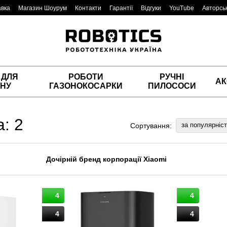
авка
Магазин Шоурум
Контакти
Гарантії
Відгуки
YouTube
Авторськ
 ДЛЯ
РОБОТИ
РУЧНІ
АК
НУ
ГАЗОНОКОСАРКИ
ПИЛОСОСИ
: 2
за популярніс
Сортування:
Дочірній бренд корпорації Xiaomi
4
4
4
4