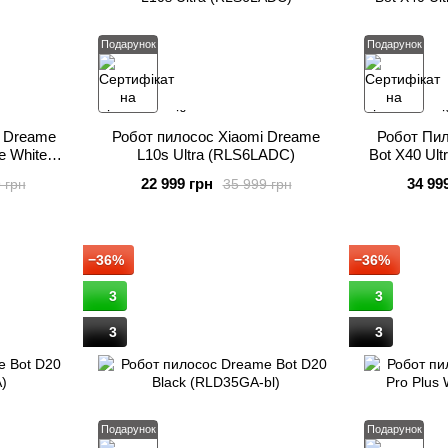
Подарунок
Подарунок
i Dreame
Робот пилосос Xiaomi Dreame
Робот Пил
e White
L10s Ultra (RLS6LADC)
Bot X40 Ult
22 999 грн
34 99
 грн
35 999 грн
−36%
−36%
3
3
3
3
Подарунок
Подарунок