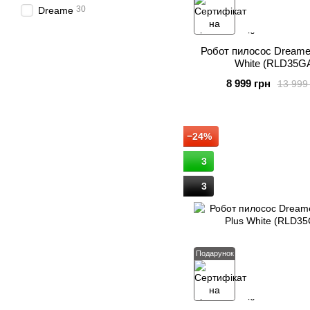
30
Dreame
Робот пилосос Dreame
White (RLD35G
8 999 грн
13 999
−24%
3
3
Подарунок