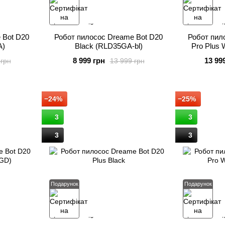
 Bot D20
Робот пилосос Dreame Bot D20
Робот пил
A)
Black (RLD35GA-bl)
Pro Plus
8 999 грн
13 99
 грн
13 999 грн
−24%
−25%
3
3
3
3
Подарунок
Подарунок