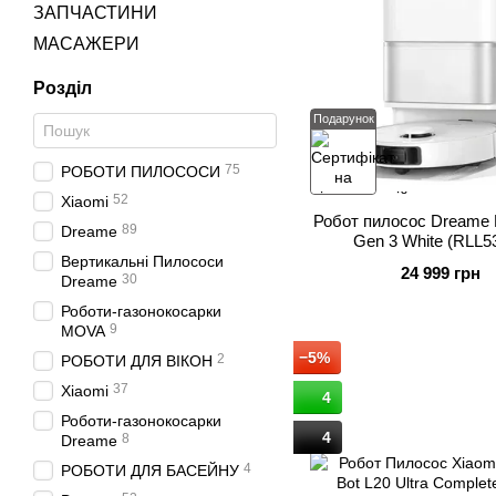
ЗАПЧАСТИНИ
МАСАЖЕРИ
Розділ
Подарунок
75
РОБОТИ ПИЛОСОСИ
52
Xiaomi
Робот пилосос Dreame L
89
Dreame
Gen 3 White (RLL5
Вертикальні Пилососи
24 999 грн
30
Dreame
Роботи-газонокосарки
9
MOVA
−5%
2
РОБОТИ ДЛЯ ВІКОН
37
Xiaomi
4
Роботи-газонокосарки
4
8
Dreame
4
РОБОТИ ДЛЯ БАСЕЙНУ