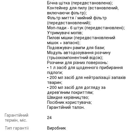
Бічна щітка (передвстановлена);
Контейнер для пилу (встановлений,
включаючи фільтр);
Фільтр миття / мийний фільтр
(передвстановлений);
Моп-пади - 6 штук (передвстановлені);
Утримувачі мопів;
Пилові мішки (передвстановлений
мішок + запасні);
Подовжувач рампи для бази;
Модуль автодозування розчину
(трьохкомпонентний відсік);
Розчини для різних поверхонь:
• 1 л засіб для щоденного прибирання
підлоги;
• 200 мл засіб для нейтралізації запахів
тварин;
• 200 мл засіб для догляду за
дерев'яним покриттям;
Швидке керівництво;
Посібник користувача;
Гарантійний талон.
Гарантійний
24
термін, міс.
Тип гарантії
Виробник