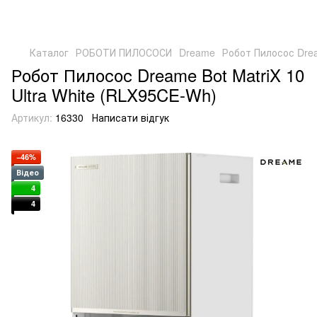
Каталог
РОБОТИ ПИЛОСОСИ
Dreame
Робот Пилосос Drea
Робот Пилосос Dreame Bot MatriX 10
Ultra White (RLX95CE-Wh)
Артикул:
16330
Написати відгук
−46%
Відео
4
4