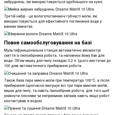
забруднень, які використовуються здебільшого на кухні.
Третій набір - це вологопоглинаючі губчасті мопи, які
використовуються для ефективного поглинання води у
ванних кімнатах.
Повне самообслуговування на базі
Мультифункціональна станція автоматично висмоктує
сміття із пилозбірника робота, та наповнює йому бак для
води. Обʼєм мішку для пилу складає 3,2 л. Цього вистачає до
100 днів автоматичного прибирання робота.
Також база пере миючі мопи при температурі 100°C, а після
прибирання одночасно висушує всі три пари миючих мопів,
мішок для пилу, та навіть пилозбірник робота, для того щоб
уникнути плісняви чи неприємних запахів навіть якщо робот
контактував із водою.
Сенсор контролю якості прання у базі точно визначає