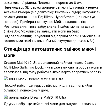
види миючої рідини; Подолання порогів до 8 см;
Пневмошасі; 3D-структуроване світло + Штучний інтелект;
Активна камера (з підсвіткою); Висувний лідар; Потужність
всмоктування 30000 Па; Щітки HyperStream (не намотує
волосся); Прибирання в кутах; Мийка вздовж стін;
Розпізнавання типів забруднень; Підйом мопів та щіток
(TripleUp); Можливість залишати мопи на базі;
Відеотрансляція; Керування від першої особи; Сумісність з
голосовими помічниками; Ємний акумулятор (6400 мАг).
Станція що автоматично змінює миючі
мопи
Dreame MatriX 10 Ultra оснащений найновітнішою базою
Multi-Mop Switching Dock, яка може змінювати роботу мопи в
залежності від типу роботи з якою варто впоратись роботу.
Перший набір - це термостійкі мопи для гарячої мийки
більшості поверхонь у домі.
Другий набір - це нейлонові мопи для видалення жирних