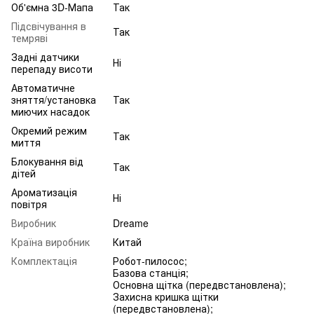
Об'ємна 3D-Мапа
Так
Підсвічування в
Так
темряві
Задні датчики
Ні
перепаду висоти
Автоматичне
зняття/установка
Так
миючих насадок
Окремий режим
Так
миття
Блокування від
Так
дітей
Ароматизація
Ні
повітря
Виробник
Dreame
Країна виробник
Китай
Комплектація
Робот-пилосос;
Базова станція;
Основна щітка (передвстановлена);
Захисна кришка щітки
(передвстановлена);