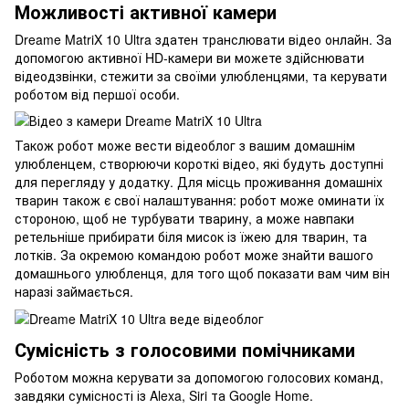
Можливості активної камери
Dreame MatriX 10 Ultra здатен транслювати відео онлайн. За
допомогою активної HD-камери ви можете здійснювати
відеодзвінки, стежити за своїми улюбленцями, та керувати
роботом від першої особи.
Також робот може вести відеоблог з вашим домашнім
улюбленцем, створюючи короткі відео, які будуть доступні
для перегляду у додатку. Для місць проживання домашніх
тварин також є свої налаштування: робот може оминати їх
стороною, щоб не турбувати тварину, а може навпаки
ретельніше прибирати біля мисок із їжею для тварин, та
лотків. За окремою командою робот може знайти вашого
домашнього улюбленця, для того щоб показати вам чим він
наразі займається.
Сумісність з голосовими помічниками
Роботом можна керувати за допомогою голосових команд,
завдяки сумісності із Alexa, Siri та Google Home.