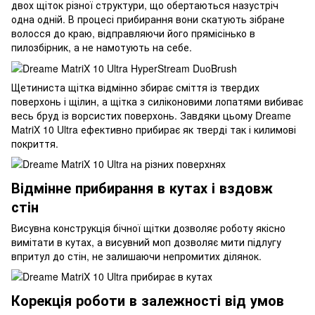
двох щіток різної структури, що обертаються назустріч
одна одній. В процесі прибирання вони скатують зібране
волосся до краю, відправляючи його прямісінько в
пилозбірник, а не намотують на себе.
Щетиниста щітка відмінно збирає сміття із твердих
поверхонь і щілин, а щітка з силіконовими лопатями вибиває
весь бруд із ворсистих поверхонь. Завдяки цьому Dreame
MatriX 10 Ultra ефективно прибирає як тверді так і килимові
покриття.
Відмінне прибирання в кутах і вздовж
стін
Висувна конструкція бічної щітки дозволяє роботу якісно
вимітати в кутах, а висувний моп дозволяє мити підлугу
впритул до стін, не залишаючи непромитих ділянок.
Корекція роботи в залежності від умов