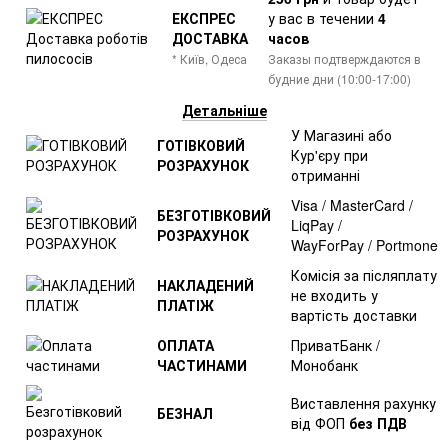
ЕКСПРЕС
у вас в течении
4
ДОСТАВКА
часов
* Київ, Одеса
Заказы подтверждаются в
будние дни (10:00-17:00)
Детальніше
У Магазині або
ГОТІВКОВИЙ
Кур'єру при
РОЗРАХУНОК
отриманні
Visa / MasterCard /
БЕЗГОТІВКОВИЙ
LiqPay /
РОЗРАХУНОК
WayForPay / Portmone
Комісія за післяплату
НАКЛАДЕНИЙ
не входить у
ПЛАТІЖ
вартість доставки
ОПЛАТА
ПриватБанк /
ЧАСТИНАМИ
Монобанк
Виставлення рахунку
БЕЗНАЛ
від ФОП
без ПДВ