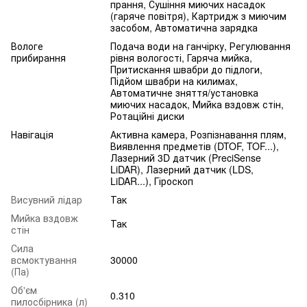
прання, Сушіння миючих насадок
(гаряче повітря), Картридж з миючим
засобом, Автоматична зарядка
Вологе
Подача води на ганчірку, Регулювання
прибирання
рівня вологості, Гаряча мийка,
Притискання швабри до підлоги,
Підйом швабри на килимах,
Автоматичне зняття/установка
миючих насадок, Мийка вздовж стін,
Ротаційні диски
Навігація
Активна камера, Розпізнавання плям,
Виявлення предметів (DTOF, TOF...),
Лазерний 3D датчик (PreciSense
LiDAR), Лазерний датчик (LDS,
LiDAR...), Гіроскоп
Висувний лідар
Так
Мийка вздовж
Так
стін
Сила
всмоктування
30000
(Па)
Об'єм
0.310
пилосбірника (л)