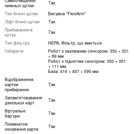
Самоочищення
Так
нижньої щітки
Тип бічної щітки
Висувна "FlexiArm"
Ліфт бічної щітки
Так
Прибирання в
Так
кутах
Тип фільтру
HEPA, Фільтр, що миється
Габарити
Робот з захованим сенсором: 350 × 351
× 89 мм
Робот з піднятим сенсором: 350 × 351
× 111 мм
База: 416 × 457 × 590 мм
Відображення
картки
Так
прибирання
Запам'ятовування
Так
декількох карт
Віртуальні
Так
бар'єри
Покімнатне
Так
зонування карти