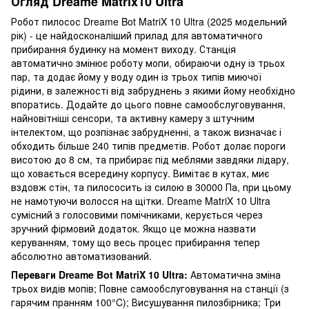
Огляд Dreame Matrix10 Ultra
Робот пилосос Dreame Bot MatriX 10 Ultra (2025 модельний
рік
)
- це найдосконаліший прилад для автоматичного
прибирання будинку на момент виходу. Станція
автоматично змінює роботу мопи, обираючи одну із трьох
пар, та додає йому у воду один із трьох типів миючої
рідини, в залежності від забруднень з якими йому необхідно
впоратись. Додайте до цього повне самообслуговування,
найновітніші сенсори, та активну камеру з штучним
інтелектом, що розпізнає забрудненні, а також визначає і
обходить більше 240 типів предметів. Робот долає пороги
висотою до 8 см, та прибирає під меблями завдяки лідару,
що ховається всередину корпусу. Вимітає в кутах, миє
вздовж стін, та пилососить із силою в 30000 Па, при цьому
не намотуючи волосся на щітки. Dreame MatriX 10 Ultra
сумісний з голосовими помічниками, керується через
зручний фірмовий додаток. Якщо це можна назвати
керуванням, тому що весь процес прибирання тепер
абсолютно автоматизований.
Переваги Dreame Bot MatriX 10 Ultra:
Автоматична зміна
трьох видів мопів; Повне самообслуговування на станції (з
гарячим пранням 100°C); Висушування пилозбірника; Три