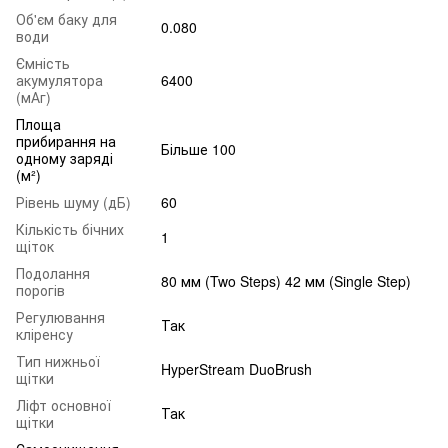
Об'єм баку для
0.080
води
Ємність
акумулятора
6400
(мАг)
Площа
прибирання на
Більше 100
одному заряді
(м²)
Рівень шуму (дБ)
60
Кількість бічних
1
щіток
Подолання
80 мм (Two Steps) 42 мм (Single Step)
порогів
Регулювання
Так
кліренсу
Тип нижньої
HyperStream DuoBrush
щітки
Ліфт основної
Так
щітки