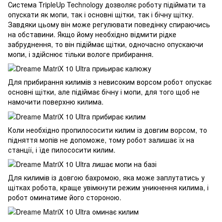
Система TripleUp Technology дозволяє роботу підіймати та
опускати як мопи, так і основні щітки, так і бічну щітку.
Завдяки цьому він може регулювати поведінку спираючись
на обставини. Якщо йому необхідно відмити рідке
забруднення, то він підіймає щітки, одночасно опускаючи
мопи, і здійснює тільки вологе прибирання.
Для прибирання килимів з невисоким ворсом робот опускає
основні щітки, але підіймає бічну і мопи, для того щоб не
намочити поверхню килима.
Коли необхідно пропилососити килим із довгим ворсом, то
підняття мопів не допоможе, тому робот залишає їх на
станції, і їде пилососити килим.
Для килимів із довгою бахромою, яка може заплутатись у
щітках робота, краще увімкнути режим уникнення килима, і
робот оминатиме його стороною.