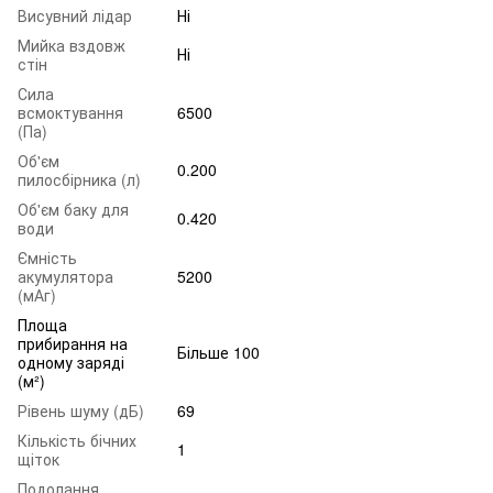
Висувний лідар
Ні
Мийка вздовж
Ні
стін
Сила
всмоктування
6500
(Па)
Об'єм
0.200
пилосбірника (л)
Об'єм баку для
0.420
води
Ємність
акумулятора
5200
(мАг)
Площа
прибирання на
Більше 100
одному заряді
(м²)
Рівень шуму (дБ)
69
Кількість бічних
1
щіток
Подолання