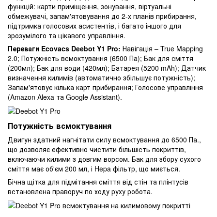
функцій: карти приміщення, зонування, віртуальні
обмежувачі, запам'ятовування до 2-х планів прибирання,
підтримка голосових асистентів, і багато іншого для
зрозумілого та цікавого управління.
Переваги Ecovacs Deebot Y1 Pro:
Навігація – True Mapping
2.0; Потужність всмоктування (6500 Па); Бак для сміття
(200мл); Бак для води (420мл); Батарея (5200 mAh); Датчик
визначення килимів (автоматично збільшує потужність);
Запам'ятовує кілька карт прибирання; Голосове управління
(Amazon Alexa та Google Assistant).
Потужність всмоктування
Двигун здатний нагнітати силу всмоктування до 6500 Па.,
що дозволяє ефективно чистити більшість покриттів,
включаючи килими з довгим ворсом. Бак для збору сухого
сміття має об'єм 200 мл, і Hepa фільтр, що миється.
Бічна щітка для підмітання сміття від стін та плінтусів
встановлена ​​праворуч по ходу руху робота.