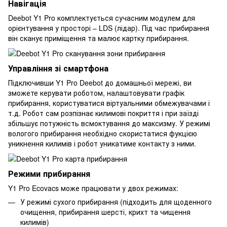
Навігація
Deebot Y1 Pro комплектується сучасним модулем для
орієнтування у просторі – LDS (лідар). Під час прибирання
він сканує приміщення та малює картку прибирання.
Управління зі смартфона
Підключивши Y1 Pro Deebot до домашньої мережі, ви
зможете керувати роботом, налаштовувати графік
прибирання, користуватися віртуальними обмежувачами і
т.д. Робот сам розпізнає килимові покриття і при заїзді
збільшує потужність всмоктування до максизму. У режимі
вологого прибирання необхідно скористатися фукцією
уникнення килимів і робот уникатиме контакту з ними.
Режими прибирання
Y1 Pro Ecovacs може працювати у двох режимах:
У режимі сухого прибирання (підходить для щоденного
очищення, прибирання шерсті, крихт та чищення
килимів)