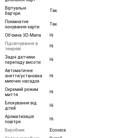
Віртуальні
Так
бар'єри
Покімнатне
Так
зонування карти
Об'ємна 3D-Мапа
Ні
Підсвічування в
Ні
темряві
Задні датчики
Ні
перепаду висоти
Автоматичне
зняття/установка
Ні
миючих насадок
Окремий режим
Ні
миття
Блокування від
Ні
дітей
Ароматизація
Ні
повітря
Виробник
Ecovacs