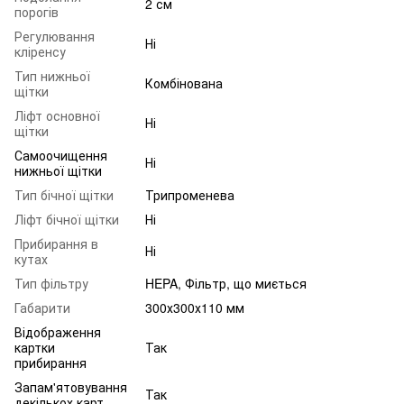
2 см
порогів
Регулювання
Ні
кліренсу
Тип нижньої
Комбінована
щітки
Ліфт основної
Ні
щітки
Самоочищення
Ні
нижньої щітки
Тип бічної щітки
Трипроменева
Ліфт бічної щітки
Ні
Прибирання в
Ні
кутах
Тип фільтру
HEPA, Фільтр, що миється
Габарити
300х300х110 мм
Відображення
картки
Так
прибирання
Запам'ятовування
Так
декількох карт