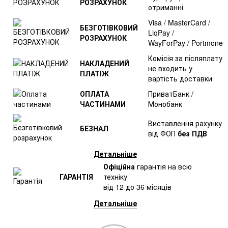
РОЗРАХУНОК
отриманні
Visa / MasterCard /
БЕЗГОТІВКОВИЙ
LiqPay /
РОЗРАХУНОК
WayForPay / Portmone
Комісія за післяплату
НАКЛАДЕНИЙ
не входить у
ПЛАТІЖ
вартість доставки
ОПЛАТА
ПриватБанк /
ЧАСТИНАМИ
Монобанк
Виставлення рахунку
БЕЗНАЛ
від ФОП
без ПДВ
Детальніше
Офіційна
гарантія на всю
ГАРАНТІЯ
техніку
від 12 до 36 місяців
Детальніше