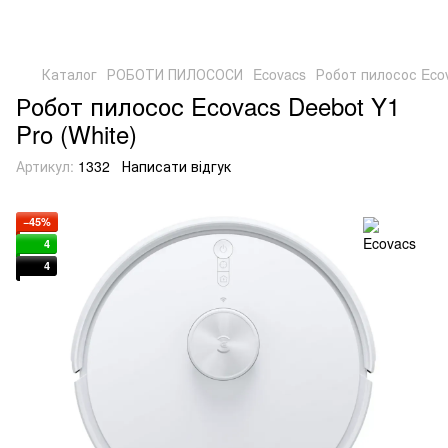
Каталог
РОБОТИ ПИЛОСОСИ
Ecovacs
Робот пилосос Ecov
Робот пилосос Ecovacs Deebot Y1
Pro (White)
Артикул:
1332
Написати відгук
−45%
4
4