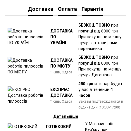
Доставка
Оплата
Гарантія
БЕЗКОШТОВНО
при
ДОСТАВКА
покупці від 8000 грн
ПО
При покупці на меншу
УКРАЇНІ
суму - за тарифами
перевізника
БЕЗКОШТОВНО
при
ДОСТАВКА
покупці від 8000 грн
ПО МІСТУ
При покупці на меншу
* Київ, Одеса
суму - Договірна
250 грн
и товар
будет
ЕКСПРЕС
у вас в течении
4
ДОСТАВКА
часов
* Київ, Одеса
Заказы подтверждаются в
будние дни (10:00-17:00)
Детальніше
У Магазині або
ГОТІВКОВИЙ
Кур'єру при