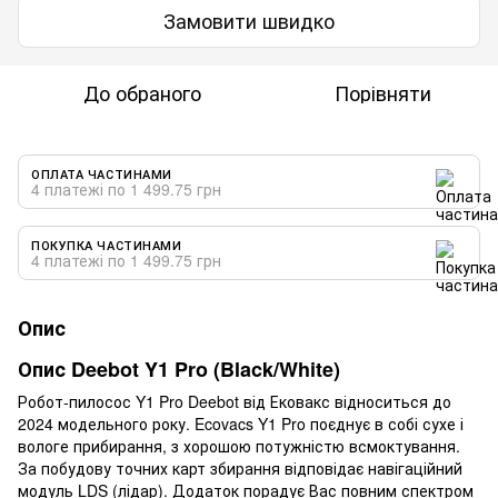
Замовити швидко
До обраного
Порівняти
ОПЛАТА ЧАСТИНАМИ
4 платежі по 1 499.75 грн
ПОКУПКА ЧАСТИНАМИ
4 платежі по 1 499.75 грн
Опис
Опис Deebot Y1 Pro (Black/White)
Робот-пилосос Y1 Pro Deebot від Ековакс відноситься до
2024 модельного року. Ecovacs Y1 Pro поєднує в собі сухе і
вологе прибирання, з хорошою потужністю всмоктування.
За побудову точних карт збирання відповідає навігаційний
модуль LDS (лідар). Додаток порадує Вас повним спектром