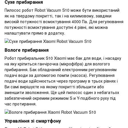
Сухе прибирання
Пилосос робот Robot Vacuum S10 може бути використаний
як на твердому покритті, так і на килимовому, завдяки
високій потужності всмоктування 4000 Па. Для регулювання
потужності всмоктування доступні 4 рівні, які можна
налаштувати прямо в додатку.
Вологе прибирання
Робот прибиральник S10 Xiaomi має бак для води, і насадку
на яку кріпиться ганчірочка (мікрофібра) для вологого
прибирання. Бак обладнаний електронним регулюванням
подачі води за допомогою помпи (насоса). Регулювання
подачі води здійснюється через програму в трьох рівнях і
Ви самі вирішуєте на якому покритті збільшити або
зменшити зволоження. Ще цей пилосос один з небагатьох
забезпечений окремим режимом S и Y-подібного руху під
час протирання.
Управління зі смартфону