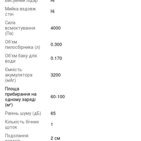
Мийка вздовж
Ні
стін
Сила
всмоктування
4000
(Па)
Об'єм
0.300
пилосбірника (л)
Об'єм баку для
0.170
води
Ємність
акумулятора
3200
(мАг)
Площа
прибирання на
60-100
одному заряді
(м²)
Рівень шуму (дБ)
65
Кількість бічних
1
щіток
Подолання
2 см
порогів