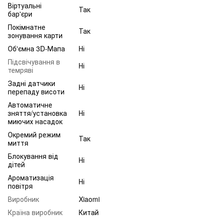
Віртуальні
Так
бар'єри
Покімнатне
Так
зонування карти
Об'ємна 3D-Мапа
Ні
Підсвічування в
Ні
темряві
Задні датчики
Ні
перепаду висоти
Автоматичне
зняття/установка
Ні
миючих насадок
Окремий режим
Так
миття
Блокування від
Ні
дітей
Ароматизація
Ні
повітря
Виробник
Xiaomi
Країна виробник
Китай