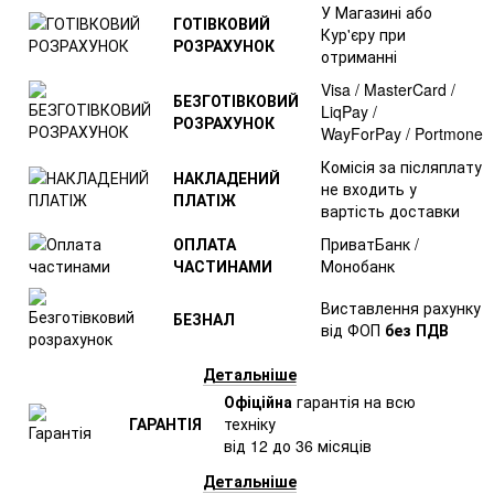
У Магазині або
ГОТІВКОВИЙ
Кур'єру при
РОЗРАХУНОК
отриманні
Visa / MasterCard /
БЕЗГОТІВКОВИЙ
LiqPay /
РОЗРАХУНОК
WayForPay / Portmone
Комісія за післяплату
НАКЛАДЕНИЙ
не входить у
ПЛАТІЖ
вартість доставки
ОПЛАТА
ПриватБанк /
ЧАСТИНАМИ
Монобанк
Виставлення рахунку
БЕЗНАЛ
від ФОП
без ПДВ
Детальніше
Офіційна
гарантія на всю
ГАРАНТІЯ
техніку
від 12 до 36 місяців
Детальніше