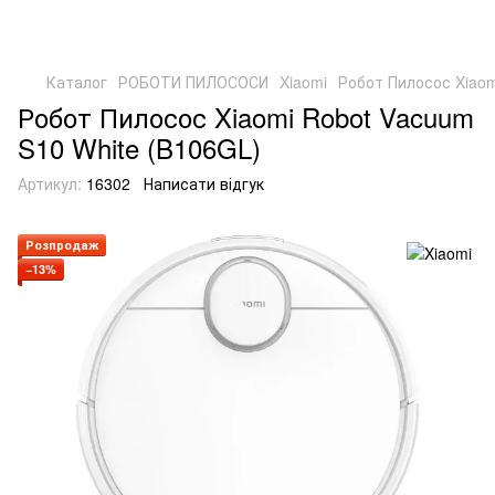
Каталог
РОБОТИ ПИЛОСОСИ
Xiaomi
Робот Пилосос Xiaom
Робот Пилосос Xiaomi Robot Vacuum
S10 White (B106GL)
Артикул:
16302
Написати відгук
Розпродаж
−13%