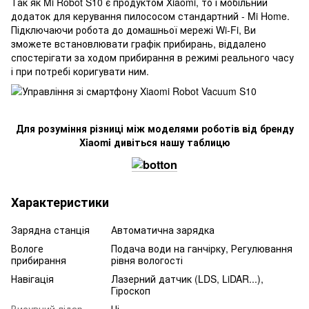
Так як Mi Robot S10 є продуктом Xiaomi, то і мобільний
додаток для керування пилососом стандартний - Mi Home.
Підключаючи робота до домашньої мережі Wi-Fi, Ви
зможете встановлювати графік прибирань, віддалено
спостерігати за ходом прибирання в режимі реального часу
і при потребі коригувати ним.
Для розуміння різниці між моделями роботів від бренду
Xiaomi дивіться нашу таблицю
Характеристики
Зарядна станція
Автоматична зарядка
Вологе
Подача води на ганчірку, Регулювання
прибирання
рівня вологості
Навігація
Лазерний датчик (LDS, LiDAR...),
Гіроскоп
Висувний лідар
Ні