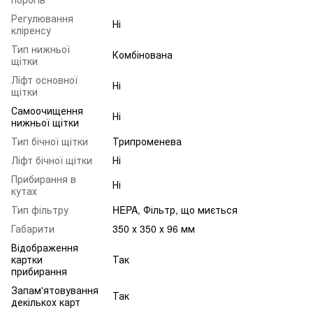
Регулювання
Ні
кліренсу
Тип нижньої
Комбінована
щітки
Ліфт основної
Ні
щітки
Самоочищення
Ні
нижньої щітки
Тип бічної щітки
Трипроменева
Ліфт бічної щітки
Ні
Прибирання в
Ні
кутах
Тип фільтру
HEPA, Фільтр, що миється
Габарити
350 х 350 х 96 мм
Відображення
картки
Так
прибирання
Запам'ятовування
Так
декількох карт