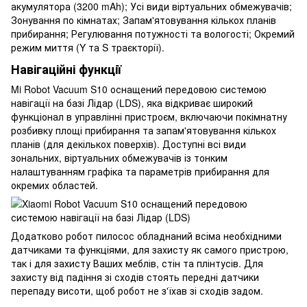
акумулятора (3200 mAh); Усі види віртуальних обмежувачів;
Зонування по кімнатах; Запам'ятовування кількох планів
прибирання; Регулювання потужності та вологості; Окремий
режим миття (Y та S траєкторії).
Навігаційні функції
Mi Robot Vacuum S10 оснащений передовою системою
навігації на базі Лідар (LDS), яка відкриває широкий
функціонал в управлінні пристроєм, включаючи покімнатну
розбивку площі прибирання та запам'ятовування кількох
планів (для декількох поверхів). Доступні всі види
зональних, віртуальних обмежувачів із тонким
налаштуванням графіка та параметрів прибирання для
окремих областей.
Додатково робот пилосос обладнаний всіма необхідними
датчиками та функціями, для захисту як самого пристрою,
так і для захисту Ваших меблів, стін та плінтусів. Для
захисту від падіння зі сходів стоять передні датчики
перепаду висоти, щоб робот не з'їхав зі сходів задом.