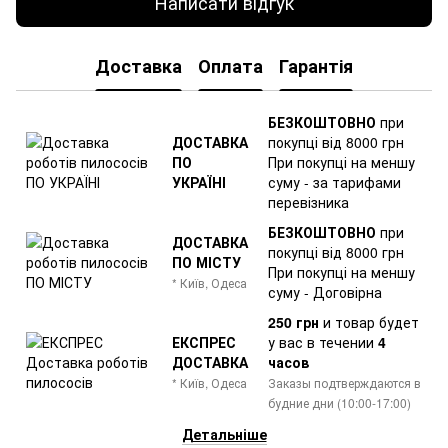
Написати відгук
Доставка
Оплата
Гарантія
БЕЗКОШТОВНО
при
ДОСТАВКА
покупці від 8000 грн
ПО
При покупці на меншу
УКРАЇНІ
суму - за тарифами
перевізника
БЕЗКОШТОВНО
при
ДОСТАВКА
покупці від 8000 грн
ПО МІСТУ
При покупці на меншу
* Київ, Одеса
суму - Договірна
250 грн
и товар
будет
ЕКСПРЕС
у вас в течении
4
ДОСТАВКА
часов
* Київ, Одеса
Заказы подтверждаются в
будние дни (10:00-17:00)
Детальніше