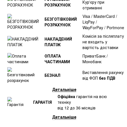
Кур'єру при
РОЗРАХУНОК
отриманні
Visa / MasterCard /
БЕЗГОТІВКОВИЙ
LiqPay /
РОЗРАХУНОК
WayForPay / Portmone
Комісія за післяплату
НАКЛАДЕНИЙ
не входить у
ПЛАТІЖ
вартість доставки
ОПЛАТА
ПриватБанк /
ЧАСТИНАМИ
Монобанк
Виставлення рахунку
БЕЗНАЛ
від ФОП
без ПДВ
Детальніше
Офіційна
гарантія на всю
ГАРАНТІЯ
техніку
від 12 до 36 місяців
Детальніше