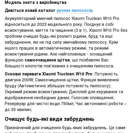
Модель знята з виробництва
Дивіться новий каталог
ручних пилососів
Акумуляторний миючий пилосос Xiaomi Truclean W10 Pro
відноситься до 2023 модельного року. Поєднує в собі
всмоктування, миття та чищення (3 в 1). Xiaomi W10 Pro без
проблем очищає будь-які розлиті рідини, бруд та інші
забруднення, які не під силу звичайному пилососу. Крім
іншого працює в автоматичному режимі, та режимі
всмоктування рідини. Але найголовніше - оснащений
функцією
самоочищення щітки
, що позбавляє Вас
більшості клопотів пов'язаних з очищенням пилососа.
Основні переваги Xiaomi Truclean W10 Pro
: Потужність
двигуна 200W; Самоочищення щітки; Функція виявлення
бруду (Автоматично збільшує потужність пилососу);
Окремий режим всмоктування; Дисплей для керування та
відображення необхідних даних; Голосові оповіщення;
Резервуар для чистої води 750мл; Час автономної роботи –
до 35 хвилин;
Очищує будь-які види забруднень
Призначений для очищення будь-яких забруднень. Це саме