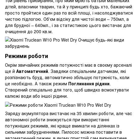
той рівень прибирання, про який мріють батьки маленьких
дітей, власники тварин, та й у принципі будь хто, бажаючий
просто пройтися один раз по всій площі, і насолоджуватися
чистою підлогою. Об'єм відсіку для чистої води – 750мл, а
для брудної – 640мл., і за статистикою цього вистачає для
очищення до 200 кв.м.
Режими роботи
Окрім звичайних режимів потужності має в своєму арсеналі
ще й
Автоматичний
. Завдяки спеціальним датчикам, які
розпізнають бруд, автоматично збільшує потужність, коли
це необхідно. А також режим
Поглинання рідини
.
Створений спеціально для того, щоб швидко всмоктувати
калюжі води або іншої рідини.
Заряду акумулятора вистачає на 35 хвилин роботи, але час
автономної роботи знижується при використанні
потужніших режимів, які краще вмикати на ділянках із
сильними забрудненнями. Пилосос можна поставити в
автоматичний режим, в якому пристрій сам визначатиме