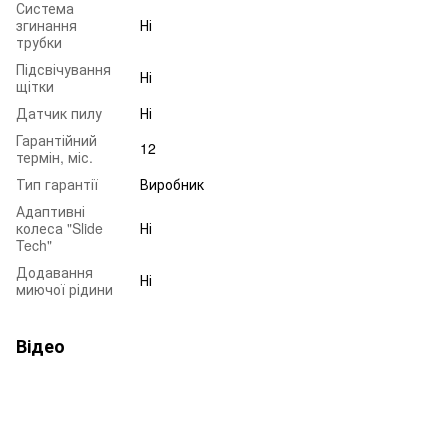
Система
згинання
Ні
трубки
Підсвічування
Ні
щітки
Датчик пилу
Ні
Гарантійний
12
термін, міс.
Тип гарантії
Виробник
Адаптивні
колеса "Slide
Ні
Tech"
Додавання
Ні
миючої рідини
Відео