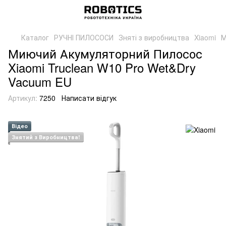
Каталог
РУЧНІ ПИЛОСОСИ
Зняті з виробництва
Xiaomi
М
Миючий Акумуляторний Пилосос
Xiaomi Truclean W10 Pro Wet&Dry
Vacuum EU
Артикул:
7250
Написати відгук
Відео
Знятий з Виробництва!