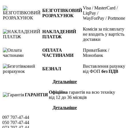
Visa / MasterCard /
БЕЗГОТІВКОВИЙ
LiqPay /
РОЗРАХУНОК
WayForPay / Portmone
Комісія за післяплату
НАКЛАДЕНИЙ
не входить у вартість
ПЛАТІЖ
доставки
ОПЛАТА
ПриватБанк /
ЧАСТИНАМИ
Монобанк
Виставлення рахунку
БЕЗНАЛ
від ФОП
без ПДВ
Детальніше
Офіційна
гарантія на всю техніку
ГАРАНТІЯ
від 12 до 36 місяців
Детальніше
097 707-47-44
050 707-47-44
073 707-47-44