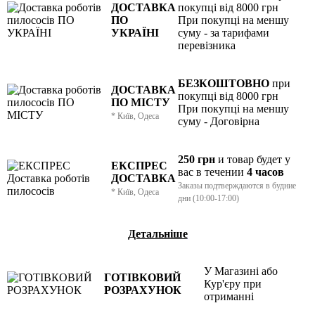
ДОСТАВКА
покупці від 8000 грн
ПО
При покупці на меншу
УКРАЇНІ
суму - за тарифами
перевізника
БЕЗКОШТОВНО
при
ДОСТАВКА
покупці від 8000 грн
ПО МІСТУ
При покупці на меншу
* Київ, Одеса
суму - Договірна
250 грн
и товар
будет у
ЕКСПРЕС
вас в течении
4 часов
ДОСТАВКА
Заказы подтверждаются в будние
* Київ, Одеса
дни (10:00-17:00)
Детальніше
У Магазині або
ГОТІВКОВИЙ
Кур'єру при
РОЗРАХУНОК
отриманні