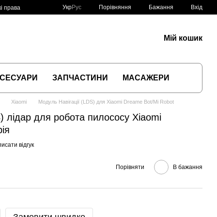
Порівняння
Укр
Рус
Бажання
Вхід
і права
Мій кошик
СЕСУАРИ
ЗАПЧАСТИНИ
МАСАЖЕРИ
Xiaomi
Модуль Навігації (LDS) для Xiaomi Dreame Bot/Mi Robot
S) лідар для робота пилососу Xiaomi
рія
исати відгук
Порівняти
В бажання