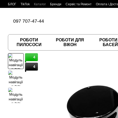
Перейти до основного контенту
БЛОГ
TikTok
Каталог
Бренди
Сервіс та Ремонт
Оплата і Дост
Угода користувача
Договір публічної оферти
097 707-47-44
РОБОТИ
РОБОТИ ДЛЯ
РОБОТИ
ПИЛОСОСИ
ВІКОН
БАСЕЙ
4
4