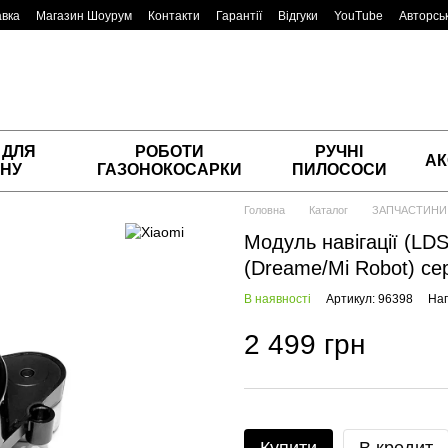
авка
Магазин Шоурум
Контакти
Гарантії
Відгуки
YouTube
Авторськ
 ДЛЯ
РОБОТИ
РУЧНІ
АК
НУ
ГАЗОНОКОСАРКИ
ПИЛОСОСИ
Головна
Каталог
ЗАПЧАСТИНИ
Модуль навігації (LD
(Dreame/Mi Robot) се
В наявності
Артикул: 96398
Нап
2 499 грн