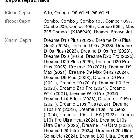
Характеристики
iClebo Серія
Arte, Omega, O5 Wi-Fi, G5 Wi-Fi
iRobot Серія
Combo, Combo j, Combo 105, Combo 105+,
Combo 205, Combo 405+, Combo 505+, Max
705 Combo+ (X185240), Braava, Braava Jet
Xiaomi Серія
Dreame D10 Plus (2022), Dreame D10 Plus
Gen2 (2024), Dreame D10s (2023), Dreame
D10s Plus (2023), Dreame D10s Pro (2023),
Dreame D20 (2025), Dreame D20 Pro (2025),
Dreame D20 Plus (2025), Dreame D20 Pro
Plus (2025), Dreame D9 (2021), Dreame D9
Max (2021), Dreame D9 Max Gen2 (2024),
Dreame D9 Plus (2023), Dreame D9 Pro
(2021), Dreame F9 (2018), Dreame F9 Pro
(2023), Dreame Z10 Pro (2021), Dreame
W10 (2021), Dreame W10 Pro (2022),
Dreame L10 Prime (2023), Dreame L10 Pro
(2021), Dreame L10s Plus (2024), Dreame
L10s Pro (2022), Dreame L10s Pro Gen2
(2024), Dreame L10s ULTRA (2022), Dreame
L10s Pro Ultra Heat (2024), Dreame L10s
Ultra Gen2 (2025), Dreame L10 Ultra (2022),
Dreame L20 Ultra (2024), Dreame L20 Ultra
Complete (2024), Dreame L30 Ultra, Dreame