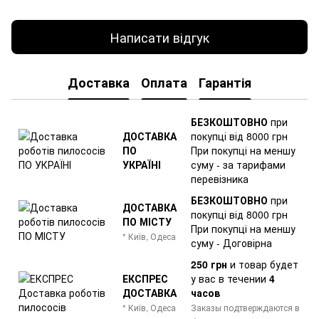
Написати відгук
Доставка
Оплата
Гарантія
БЕЗКОШТОВНО
при
ДОСТАВКА
покупці від 8000 грн
ПО
При покупці на меншу
УКРАЇНІ
суму - за тарифами
перевізника
БЕЗКОШТОВНО
при
ДОСТАВКА
покупці від 8000 грн
ПО МІСТУ
При покупці на меншу
* Київ, Одеса
суму - Договірна
250 грн
и товар
будет
ЕКСПРЕС
у вас в течении
4
ДОСТАВКА
часов
* Київ, Одеса
Заказы подтверждаются в