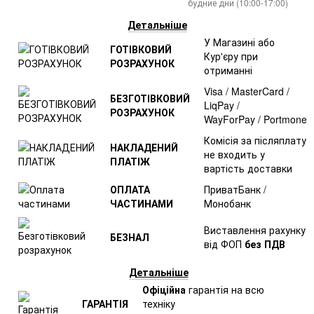
будние дни (10:00-17:00)
Детальніше
У Магазині або
ГОТІВКОВИЙ
Кур'єру при
РОЗРАХУНОК
отриманні
Visa / MasterCard /
БЕЗГОТІВКОВИЙ
LiqPay /
РОЗРАХУНОК
WayForPay / Portmone
Комісія за післяплату
НАКЛАДЕНИЙ
не входить у
ПЛАТІЖ
вартість доставки
ОПЛАТА
ПриватБанк /
ЧАСТИНАМИ
Монобанк
Виставлення рахунку
БЕЗНАЛ
від ФОП
без ПДВ
Детальніше
Офіційна
гарантія на всю
ГАРАНТІЯ
техніку