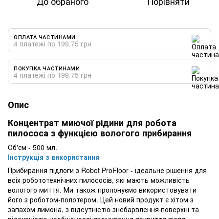
До обраного
Порівняти
ОПЛАТА ЧАСТИНАМИ
4 платежі по 199.75 грн
ПОКУПКА ЧАСТИНАМИ
4 платежі по 199.75 грн
Опис
Концентрат миючої рідини для робота
пилососа з функцією вологого прибирання
Об'єм - 500 мл.
Інструкція з використання
Прибирання підлоги з Robot ProFloor - ідеальне рішення для
всіх робототехнічних пилососів, які мають можливість
вологого миття. Ми також пропонуємо використовувати
його з роботом-полотером. Цей новий продукт є хітом з
запахом лимона, з відсутністю знебарвлення поверхні та
відсутністю необхідності промивання покриття після