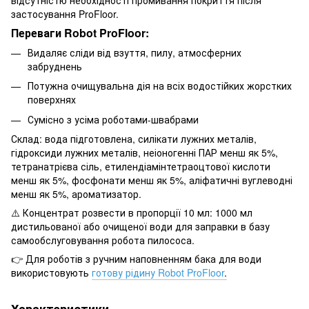
застосування ProFloor.
Переваги Robot ProFloor:
Видаляє сліди від взуття, пилу, атмосферних
забруднень
Потужна очищувальна дія на всіх водостійких жорстких
поверхнях
Сумісно з усіма роботами-швабрами
Склад: вода підготовлена, силікати лужних металів,
гідроксиди лужних металів, неіоногенні ПАР менш як 5%,
тетранатрієва сіль, етилендіамінтетраоцтової кислоти
менш як 5%, фосфонати менш як 5%, аліфатичні вуглеводні
менш як 5%, ароматизатор.
⚠️ Концентрат розвести в пропорції 10 мл: 1000 мл
дистильованої або очищеної води для заправки в базу
самообслуговування робота пилососа.
👉 Для роботів з ручним наповненням бака для води
використовують
готову рідину Robot ProFloor
.