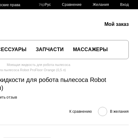
Сравнение
Укр
Рус
Желания
Вход
рские права
Мой заказ
СЕССУАРЫ
ЗАПЧАСТИ
МАССАЖЕРЫ
Моющая жидкость для робота пылесоса
 пылесоса Robot ProFloor Orange (0,5 л)
идкости для робота пылесоса Robot
л)
ить отзыв
К сравнению
В желания