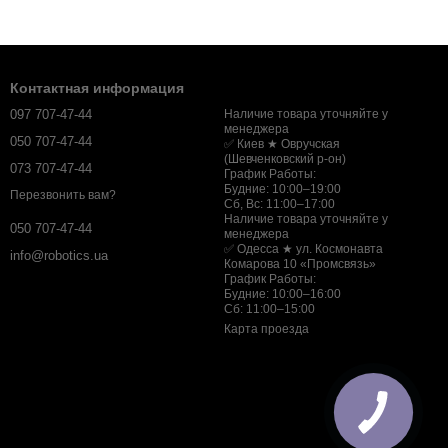
Контактная информация
097 707-47-44
Наличие товара уточняйте у
менеджера
050 707-47-44
✅ Киев ★ Овручская
(Шевченковский р-он)
073 707-47-44
График Работы:
Будние: 10:00–19:00
Перезвонить вам?
Сб, Вс: 11:00–17:00
Наличие товара уточняйте у
050 707-47-44
менеджера
✅ Одесса ★ ул. Космонавта
info@robotics.ua
Комарова 10 «Промсвязь»
График Работы:
Будние: 10:00–16:00
Сб: 11:00–15:00
Карта проезда