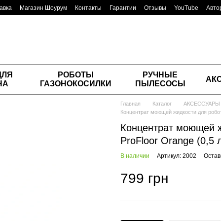
авка
Магазин Шоурум
Контакты
Гарантии
Отзывы
YouTube
Авто
ДЛЯ
РОБОТЫ
РУЧНЫЕ
АК
НА
ГАЗОНОКОСИЛКИ
ПЫЛЕСОСЫ
Главная
Каталог
АКСЕССУАРЫ
Концентрат моющей жидкости для робота
Концентрат моющей ж
ProFloor Orange (0,5 
В наличии
Артикул: 2002
Остав
799 грн