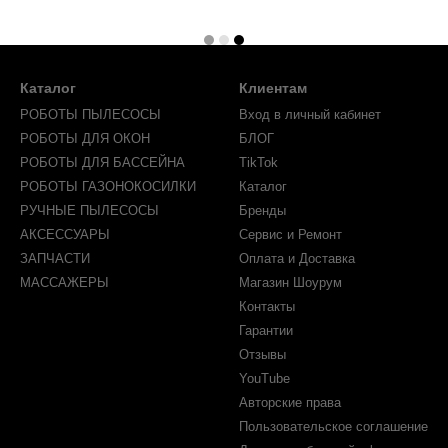
Каталог
Клиентам
РОБОТЫ ПЫЛЕСОСЫ
Вход в личный кабинет
РОБОТЫ ДЛЯ ОКОН
БЛОГ
РОБОТЫ ДЛЯ БАССЕЙНА
TikTok
РОБОТЫ ГАЗОНОКОСИЛКИ
Каталог
РУЧНЫЕ ПЫЛЕСОСЫ
Бренды
АКСЕССУАРЫ
Сервис и Ремонт
ЗАПЧАСТИ
Оплата и Доставка
МАССАЖЕРЫ
Магазин Шоурум
Контакты
Гарантии
Отзывы
YouTube
Авторские права
Пользовательское соглашение