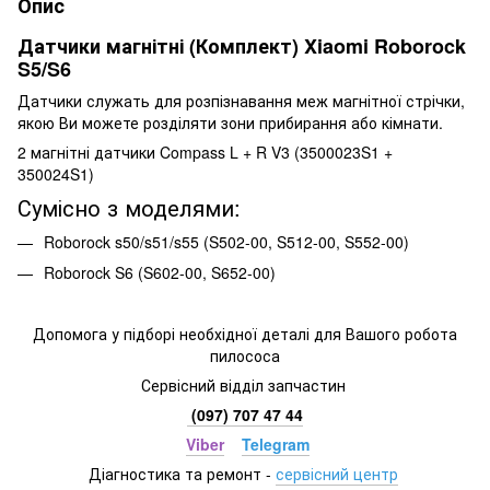
Опис
Датчики магнітні (Комплект) Xiaomi Roborock
S5/S6
Датчики служать для розпізнавання меж магнітної стрічки,
якою Ви можете розділяти зони прибирання або кімнати.
2 магнітні датчики Compass L + R V3 (3500023S1 +
350024S1)
Сумісно з моделями:
Roborock s50/s51/s55 (S502-00, S512-00, S552-00)
Roborock S6 (S602-00, S652-00)
Допомога у підборі необхідної деталі для Вашого робота
пилососа
Сервісний відділ запчастин
(097) 707 47 44
Viber
Telegram
Діагностика та ремонт
-
сервісний центр