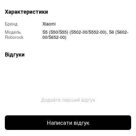
Характеристики
Бренд
Xiaomi
Модель
S5 (S50/S55) (S502-00/S552-00), S6 (S602-
Roborock
00/S652-00)
Відгуки
Додайте перший відгук
Написати відгук