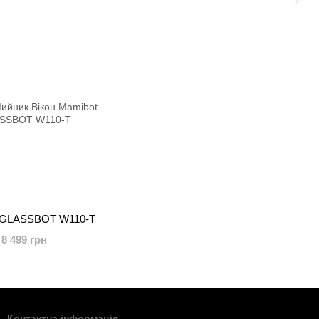
тому у нас Ви знайдете самі кращі ціни, гарантійне
 iGLASSBOT W110-T
8 499 грн
Контактна інформація