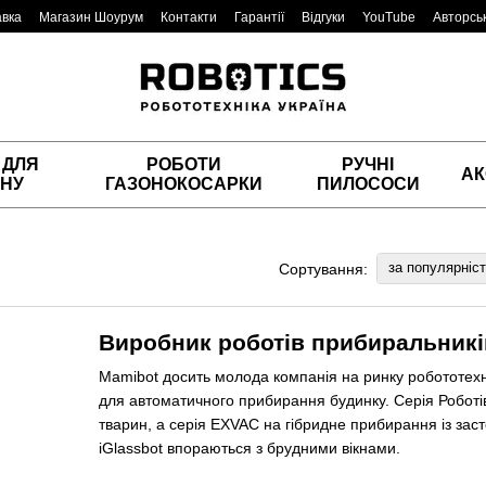
авка
Магазин Шоурум
Контакти
Гарантії
Відгуки
YouTube
Авторськ
 ДЛЯ
РОБОТИ
РУЧНІ
АК
НУ
ГАЗОНОКОСАРКИ
ПИЛОСОСИ
за популярніс
Сортування:
Виробник роботів прибиральникі
Mamibot досить молода компанія на ринку робототехни
для автоматичного прибирання будинку. Серія Роботів
тварин, а серія EXVAC на гібридне прибирання із зас
iGlassbot впораються з брудними вікнами.
Купуючи продукцію Mamibot, Ви зможете надовго забут