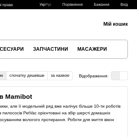
Порівняння
Укр
Рус
Бажання
Вхід
і права
Мій кошик
СЕСУАРИ
ЗАПЧАСТИНИ
МАСАЖЕРИ
тю
спочатку дешевше
за назвою
Відображення:
в Mamibot
ки, але її модельний ряд вже налічує більше 10-ти роботів
 пилососів PetVac орієнтовані на збір шерсті домашніх
тосуванням вологого протирання. Роботи для миття вікон
и про прибирання і забезпечити собі чистоту у будинку.