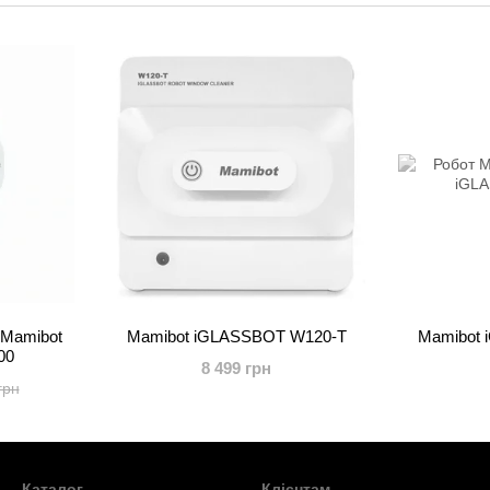
Наш магазин є офіційним дилером Mamibot в Україні, 
обслуговування і офіційний сервіс.
 Mamibot
Mamibot iGLASSBOT W120-T
Mamibot
00
8 499 грн
грн
Каталог
Клієнтам