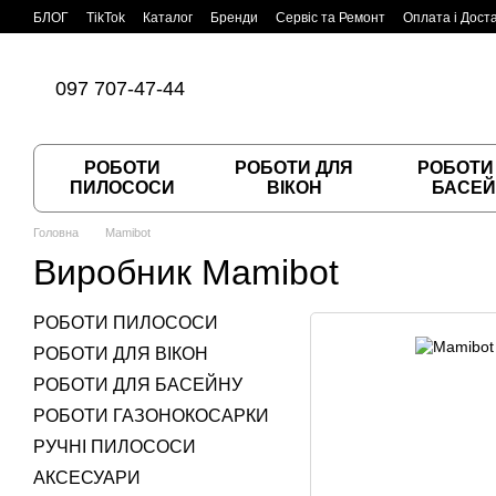
Перейти до основного контенту
БЛОГ
TikTok
Каталог
Бренди
Сервіс та Ремонт
Оплата і Дост
Угода користувача
Договір публічної оферти
097 707-47-44
РОБОТИ
РОБОТИ ДЛЯ
РОБОТИ
ПИЛОСОСИ
ВІКОН
БАСЕЙ
Головна
Mamibot
Виробник Mamibot
РОБОТИ ПИЛОСОСИ
РОБОТИ ДЛЯ ВІКОН
РОБОТИ ДЛЯ БАСЕЙНУ
РОБОТИ ГАЗОНОКОСАРКИ
РУЧНІ ПИЛОСОСИ
АКСЕСУАРИ