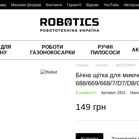
авка
Магазин Шоурум
Контакти
Гарантії
Відгуки
YouTube
Авторськ
 ДЛЯ
РОБОТИ
РУЧНІ
АК
НУ
ГАЗОНОКОСАРКИ
ПИЛОСОСИ
Головна
Каталог
АКСЕСУАРИ
Бічна щітка для мию
688/669/668/7/D7/D8/
В наявності
Артикул: 2811
Напи
149 грн