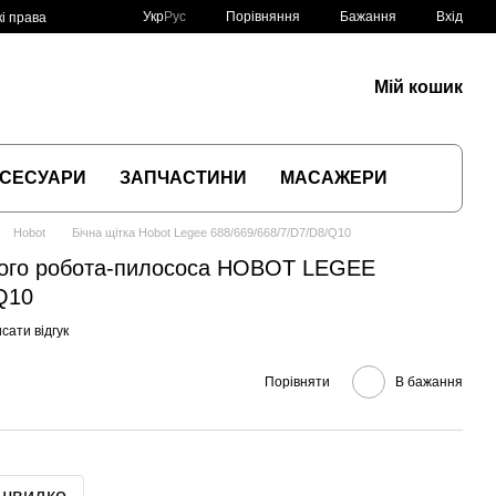
Порівняння
Укр
Рус
Бажання
Вхід
і права
Мій кошик
СЕСУАРИ
ЗАПЧАСТИНИ
МАСАЖЕРИ
Hobot
Бічна щітка Hobot Legee 688/669/668/7/D7/D8/Q10
чого робота-пилососа HOBOT LEGEE
Q10
сати відгук
Порівняти
В бажання