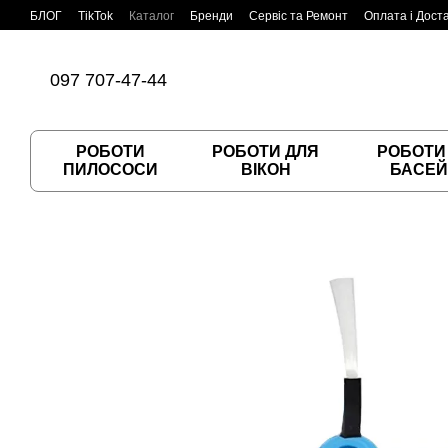
Перейти до основного контенту
БЛОГ
TikTok
Каталог
Бренди
Сервіс та Ремонт
Оплата і Дост
Угода користувача
Договір публічної оферти
097 707-47-44
РОБОТИ
РОБОТИ ДЛЯ
РОБОТИ
ПИЛОСОСИ
ВІКОН
БАСЕЙ