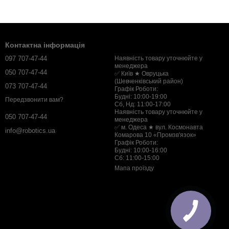
Контактна інформація
097 707-47-44
Наявність товару уточнюйте у
менеджера
050 707-47-44
✅ Київ ★ Овруцька
(Шевченківський район)
073 707-47-44
Графік Роботи:
Будні: 10:00-19:00
Передзвонити вам?
Сб, Нд: 11:00-17:00
Наявність товару уточнюйте у
050 707-47-44
менеджера
✅ м. Одеса ★ вул. Космонавта
info@robotics.ua
Комарова 10 «Промзв'язок»
Графік Роботи:
Будні: 10:00-16:00
Сб: 11:00-15:00
Мапа проїзду