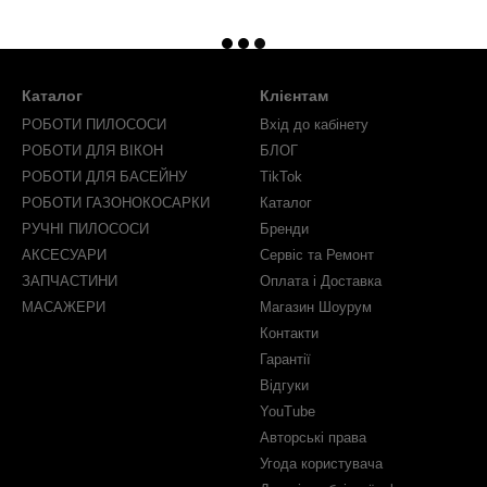
Каталог
Клієнтам
РОБОТИ ПИЛОСОСИ
Вхід до кабінету
РОБОТИ ДЛЯ ВІКОН
БЛОГ
РОБОТИ ДЛЯ БАСЕЙНУ
TikTok
РОБОТИ ГАЗОНОКОСАРКИ
Каталог
РУЧНІ ПИЛОСОСИ
Бренди
АКСЕСУАРИ
Сервіс та Ремонт
ЗАПЧАСТИНИ
Оплата і Доставка
МАСАЖЕРИ
Магазин Шоурум
Контакти
Гарантії
Відгуки
YouTube
Авторські права
Угода користувача