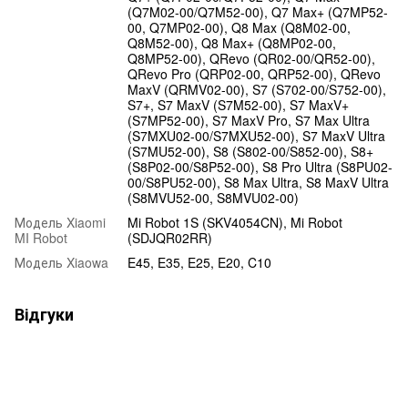
(Q7M02-00/Q7M52-00), Q7 Max+ (Q7MP52-
00, Q7MP02-00), Q8 Max (Q8M02-00,
Q8M52-00), Q8 Max+ (Q8MP02-00,
Q8MP52-00), QRevo (QR02-00/QR52-00),
QRevo Pro (QRP02-00, QRP52-00), QRevo
MaxV (QRMV02-00), S7 (S702-00/S752-00),
S7+, S7 MaxV (S7M52-00), S7 MaxV+
(S7MP52-00), S7 MaxV Pro, S7 Max Ultra
(S7MXU02-00/S7MXU52-00), S7 MaxV Ultra
(S7MU52-00), S8 (S802-00/S852-00), S8+
(S8P02-00/S8P52-00), S8 Pro Ultra (S8PU02-
00/S8PU52-00), S8 Max Ultra, S8 MaxV Ultra
(S8MVU52-00, S8MVU02-00)
Модель Xiaomi
Mi Robot 1S (SKV4054CN), Mi Robot
MI Robot
(SDJQR02RR)
Модель Xiaowa
E45, E35, E25, E20, C10
Відгуки