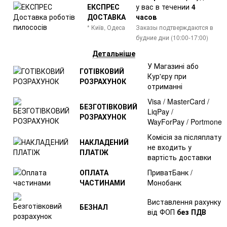
ЕКСПРЕС
у вас в течении
4
ДОСТАВКА
часов
* Київ, Одеса
Заказы подтверждаются в
будние дни (10:00-17:00)
Детальніше
У Магазині або
ГОТІВКОВИЙ
Кур'єру при
РОЗРАХУНОК
отриманні
Visa / MasterCard /
БЕЗГОТІВКОВИЙ
LiqPay /
РОЗРАХУНОК
WayForPay / Portmone
Комісія за післяплату
НАКЛАДЕНИЙ
не входить у
ПЛАТІЖ
вартість доставки
ОПЛАТА
ПриватБанк /
ЧАСТИНАМИ
Монобанк
Виставлення рахунку
БЕЗНАЛ
від ФОП
без ПДВ