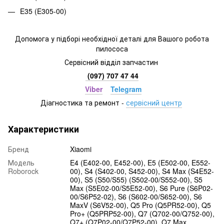
E35 (E305-00)
Допомога у підборі необхідної деталі для Вашого робота
пилососа
Сервісний відділ запчастин
(097) 707 47 44
Viber
Telegram
Діагностика та ремонт
-
сервісний центр
Характеристики
Бренд
Xiaomi
Модель
E4 (E402-00, E452-00), E5 (E502-00, E552-
Roborock
00), S4 (S402-00, S452-00), S4 Max (S4E52-
00), S5 (S50/S55) (S502-00/S552-00), S5
Max (S5E02-00/S5E52-00), S6 Pure (S6P02-
00/S6P52-02), S6 (S602-00/S652-00), S6
MaxV (S6V52-00), Q5 Pro (Q5PR52-00), Q5
Pro+ (Q5PRP52-00), Q7 (Q702-00/Q752-00),
Q7+ (Q7P02-00/Q7P52-00), Q7 Max