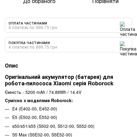
До обраного
Порівняти
ОПЛАТА ЧАСТИНАМИ
4 платежі по 999.75 грн
ПОКУПКА ЧАСТИНАМИ
4 платежі по 999.75 грн
Опис
Оригінальний акумулятор (батарея) для
робота-пилососа Xiaomi серія Roborock
Ємність - 5200 mAh / 74.88Wh / 14.4V
Сумісно з моделями Roborock:
E4 (E402-00, E452-00)
E5 (E502-00, E552-00)
s50/s51/s55 (S502-00, S512-00, S552-00)
S5 Max (S5E02-00, S5E52-00)