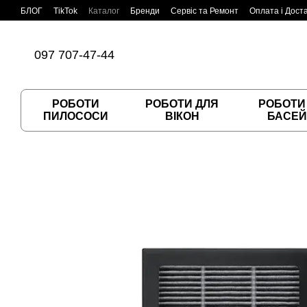
Перейти до основного контенту
БЛОГ
TikTok
Каталог
Бренди
Сервіс та Ремонт
Оплата і Дост
Угода користувача
Договір публічної оферти
097 707-47-44
РОБОТИ
РОБОТИ ДЛЯ
РОБОТИ
ПИЛОСОСИ
ВІКОН
БАСЕЙ