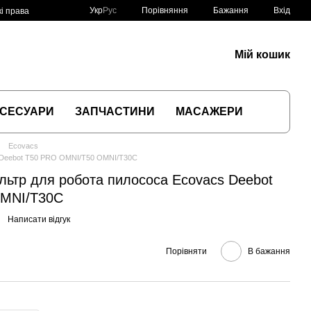
Порівняння
Укр
Рус
Бажання
Вхід
і права
Мій кошик
СЕСУАРИ
ЗАПЧАСТИНИ
МАСАЖЕРИ
Ecovacs
s Deebot T50 PRO OMNI/T50 OMNI/T30C
льтр для робота пилососа Ecovacs Deebot
OMNI/T30C
Написати відгук
Порівняти
В бажання