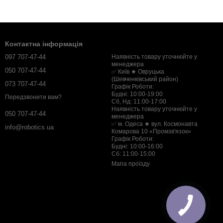
Контактна інформація
097 707-47-44
Наявність товару уточнюйте у
менеджера
050 707-47-44
✅ Київ ★ Овруцька
(Шевченківський район)
073 707-47-44
Графік Роботи:
Будні: 10:00-19:00
Передзвонити вам?
Сб, Нд: 11:00-17:00
Наявність товару уточнюйте у
050 707-47-44
менеджера
✅ м. Одеса ★ вул. Космонавта
info@robotics.ua
Комарова 10 «Промзв'язок»
Графік Роботи:
Будні: 10:00-16:00
Сб: 11:00-15:00
Мапа проїзду