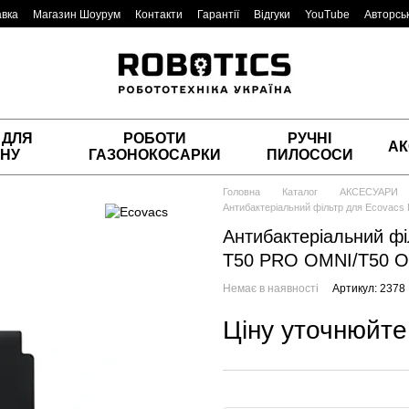
авка
Магазин Шоурум
Контакти
Гарантії
Відгуки
YouTube
Авторськ
 ДЛЯ
РОБОТИ
РУЧНІ
АК
НУ
ГАЗОНОКОСАРКИ
ПИЛОСОСИ
Головна
Каталог
АКСЕСУАРИ
Антибактеріальний фільтр для Ecovac
Антибактеріальний фі
T50 PRO OMNI/T50 
Немає в наявності
Артикул: 2378
Ціну уточнюйте