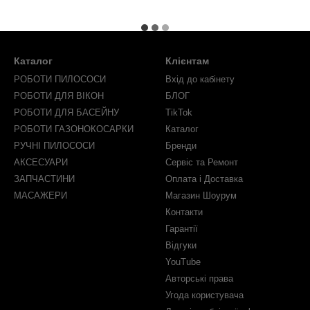
Каталог
Клієнтам
РОБОТИ ПИЛОСОСИ
Вхід до кабінету
РОБОТИ ДЛЯ ВІКОН
БЛОГ
РОБОТИ ДЛЯ БАСЕЙНУ
TikTok
РОБОТИ ГАЗОНОКОСАРКИ
Каталог
РУЧНІ ПИЛОСОСИ
Бренди
АКСЕСУАРИ
Сервіс та Ремонт
ЗАПЧАСТИНИ
Оплата і Доставка
МАСАЖЕРИ
Магазин Шоурум
Контакти
Гарантії
Відгуки
YouTube
Авторські права
Угода користувача