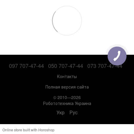
097 707-47-44
050 707-47-44
073 707-47-44
Контакты
Полная версия сайта
© 2010—2026
Робототехника Украина
Укр
Рус
Online store built with Horoshop