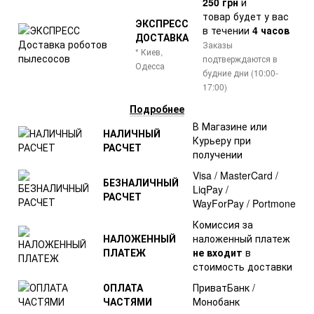
250 грн
и
товар
будет у вас
ЭКСПРЕСС
в течении
4 часов
ДОСТАВКА
Заказы
* Киев,
подтверждаются в
Одесса
будние дни (10:00-
17:00)
Подробнее
В Магазине или
НАЛИЧНЫЙ
Курьеру при
РАСЧЕТ
получении
Visa / MasterCard /
БЕЗНАЛИЧНЫЙ
LiqPay /
РАСЧЕТ
WayForPay / Portmone
Комиссия за
НАЛОЖЕННЫЙ
наложенный платеж
ПЛАТЕЖ
не входит
в
стоимость доставки
ОПЛАТА
ПриватБанк /
ЧАСТЯМИ
Монобанк