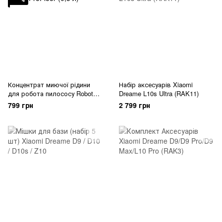
Концентрат миючої рідини
Набір аксесуарів Xiaomi
для робота пилососу Robot
Dreame L10s Ultra (RAK11)
ProFloor (0,5 л)
799 грн
2 799 грн