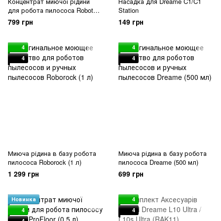
Концентрат миючої рідини
Насадка для Dreame C1/C1
для робота пилососа Robot
Station
ProFloor Lime (0,5 л)
799 грн
149 грн
4
4
4
4
Миюча рідина в базу робота
Миюча рідина в базу робота
пилососа Roborock (1 л)
пилососа Dreame (500 мл)
1 299 грн
699 грн
Новинка
4
4
4
4