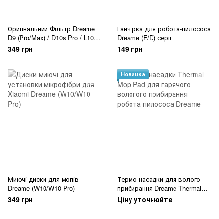
Оригінальний Фільтр Dreame
Ганчірка для робота-пилососа
D9 (Pro/Max) / D10s Pro / L10
Dreame (F/D) серії
Pro
349 грн
149 грн
Новинка
Миючі диски для мопів
Термо-насадки для волого
Dreame (W10/W10 Pro)
прибирання Dreame Thermal
Mop Pad
349 грн
Ціну уточнюйте