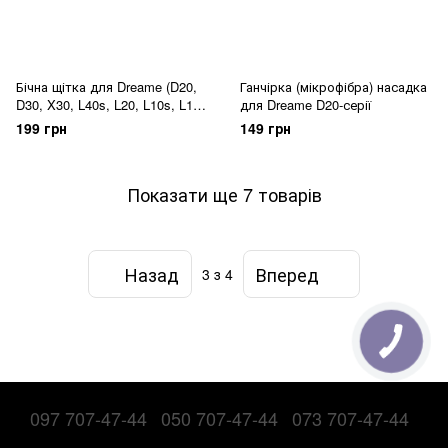
Бічна щітка для Dreame (D20,
Ганчірка (мікрофібра) насадка
D30, X30, L40s, L20, L10s, L10)
для Dreame D20-серії
серія
199 грн
149 грн
Показати ще 7 товарів
Назад
Вперед
3
з 4
097 707-47-44
050 707-47-44
073 707-47-44