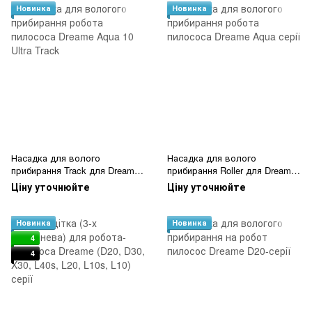
Новинка
Новинка
Насадка для волого
Насадка для волого
прибирання Track для Dreame
прибирання Roller для Dreame
Aqua Серії
Aqua Серії
Ціну уточнюйте
Ціну уточнюйте
Новинка
Новинка
4
4