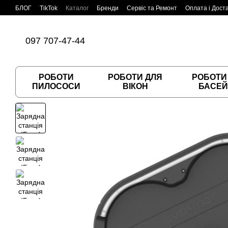
Перейти до основного контенту
БЛОГ
TikTok
Каталог
Бренди
Сервіс та Ремонт
Оплата і Дост
Угода користувача
Договір публічної оферти
097 707-47-44
РОБОТИ
РОБОТИ ДЛЯ
РОБОТИ
ПИЛОСОСИ
ВІКОН
БАСЕЙ