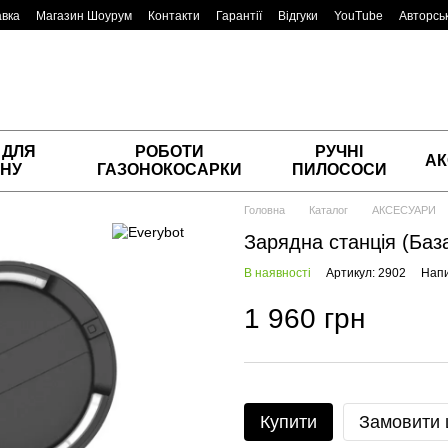
авка
Магазин Шоурум
Контакти
Гарантії
Відгуки
YouTube
Авторськ
 ДЛЯ
РОБОТИ
РУЧНІ
АК
НУ
ГАЗОНОКОСАРКИ
ПИЛОСОСИ
Головна
Каталог
АКСЕСУАРИ
Зарядна станція (Баз
В наявності
Артикул: 2902
Напи
1 960 грн
Купити
Замовити