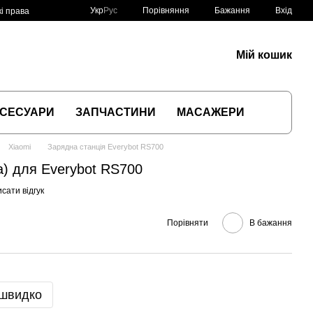
Порівняння
Укр
Рус
Бажання
Вхід
і права
Мій кошик
СЕСУАРИ
ЗАПЧАСТИНИ
МАСАЖЕРИ
Xiaomi
Зарядна станція Everybot RS700
а) для Everybot RS700
сати відгук
Порівняти
В бажання
 швидко