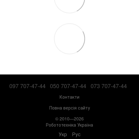
097 707-47-44
050 707-47-44
073 707-47-44
Контакти
Повна версія сайту
© 2010—2026
Робототехніка Україна
Укр
Рус