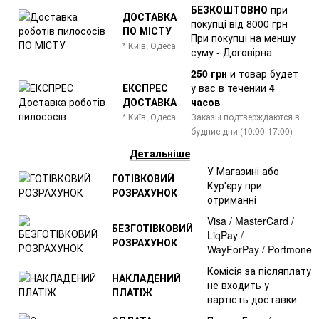
БЕЗКОШТОВНО
при
ДОСТАВКА
покупці від 8000 грн
ПО МІСТУ
При покупці на меншу
* Київ, Одеса
суму - Договірна
250 грн
и товар
будет
ЕКСПРЕС
у вас в течении
4
ДОСТАВКА
часов
* Київ, Одеса
Заказы подтверждаются в
будние дни (10:00-17:00)
Детальніше
У Магазині або
ГОТІВКОВИЙ
Кур'єру при
РОЗРАХУНОК
отриманні
Visa / MasterCard /
БЕЗГОТІВКОВИЙ
LiqPay /
РОЗРАХУНОК
WayForPay / Portmone
Комісія за післяплату
НАКЛАДЕНИЙ
не входить у
ПЛАТІЖ
вартість доставки