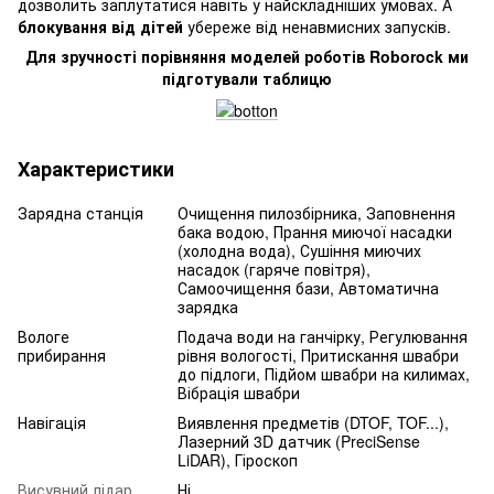
дозволить заплутатися навіть у найскладніших умовах. А
блокування від дітей
убереже від ненавмисних запусків.
Для зручності порівняння моделей роботів Roborock ми
підготували таблицю
Характеристики
Зарядна станція
Очищення пилозбірника, Заповнення
бака водою, Прання миючої насадки
(холодна вода), Сушіння миючих
насадок (гаряче повітря),
Самоочищення бази, Автоматична
зарядка
Вологе
Подача води на ганчірку, Регулювання
прибирання
рівня вологості, Притискання швабри
до підлоги, Підйом швабри на килимах,
Вібрація швабри
Навігація
Виявлення предметів (DTOF, TOF...),
Лазерний 3D датчик (PreciSense
LiDAR), Гіроскоп
Висувний лідар
Ні