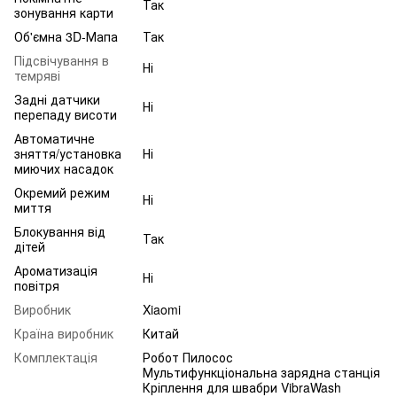
Так
зонування карти
Об'ємна 3D-Мапа
Так
Підсвічування в
Ні
темряві
Задні датчики
Ні
перепаду висоти
Автоматичне
зняття/установка
Ні
миючих насадок
Окремий режим
Ні
миття
Блокування від
Так
дітей
Ароматизація
Ні
повітря
Виробник
Xiaomi
Країна виробник
Китай
Комплектація
Робот Пилосос
Мультифункціональна зарядна станція
Кріплення для швабри VibraWash