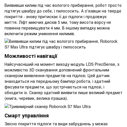
Виявивши килим під час вологого прибирання, робот просто
підтягує швабру до себе, і пилососить. А з'їхавши на тверде
покриття - знову притискає її до підлоги і продовжує
миття. Ліфт миючих дисків 5 мм, тому висота ворсу не
повинна перевищувати 4 мм. В іншому випадку можна
включити режим уникнення килимів.
Можливості навігації
Найсучасніший на момент виходу модуль LDS PreciSense, з
можливістю 3D сканування доповнений фронтальним
сканером виявлення предметів на підлозі. Цей датчик
знаходиться на передньому бампері робота, і здатний
фіксувати предмети, що зустрічаються на підлозі, і
обходити їх. Сканер здатний виявити лише великий предмет
(книга, черевик, велика іграшка).
Смарт управління
Звісно покриття підлоги та види забруднень у межах