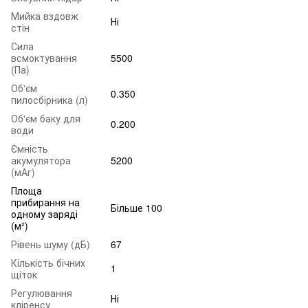
Мийка вздовж
Ні
стін
Сила
всмоктування
5500
(Па)
Об'єм
0.350
пилосбірника (л)
Об'єм баку для
0.200
води
Ємність
акумулятора
5200
(мАг)
Площа
прибирання на
Більше 100
одному заряді
(м²)
Рівень шуму (дБ)
67
Кількість бічних
1
щіток
Регулювання
Ні
кліренсу