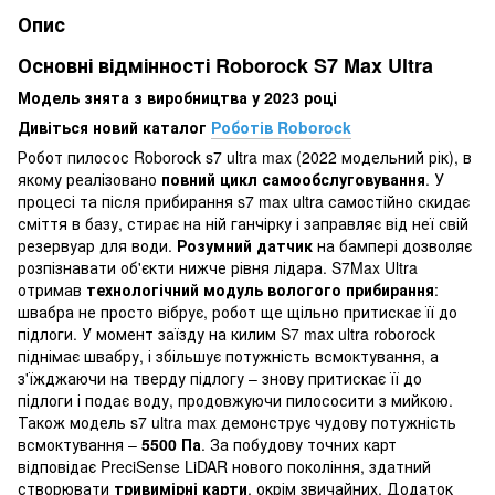
Опис
Основні відмінності Roborock S7 Max Ultra
Модель знята з виробництва у 2023 році
Дивіться новий каталог
Роботів Roborock
Робот пилосос Roborock s7 ultra max (2022 модельний рік), в
якому реалізовано
повний цикл самообслуговування
. У
процесі та після прибирання s7 max ultra самостійно скидає
сміття в базу, стирає на ній ганчірку і заправляє від неї свій
резервуар для води.
Розумний датчик
на бампері дозволяє
розпізнавати об'єкти нижче рівня лідара. S7Max Ultra
отримав
технологічний модуль вологого прибирання
:
швабра не просто вібрує, робот ще щільно притискає її до
підлоги. У момент заїзду на килим S7 max ultra roborock
піднімає швабру, і збільшує потужність всмоктування, а
з'їжджаючи на тверду підлогу – знову притискає її до
підлоги і подає воду, продовжуючи пилососити з мийкою.
Також модель s7 ultra max демонструє чудову потужність
всмоктування –
5500 Па
. За побудову точних карт
відповідає PreciSense LiDAR нового покоління, здатний
створювати
тривимірні карти
, окрім звичайних. Додаток