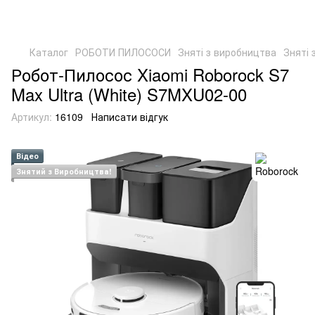
Каталог
РОБОТИ ПИЛОСОСИ
Зняті з виробництва
Зняті 
Робот-Пилосос Xiaomi Roborock S7
Max Ultra (White) S7MXU02-00
Артикул:
16109
Написати відгук
Відео
Знятий з Виробництва!