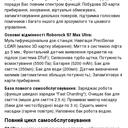
порадує Вас повним спектром функцій: Побудова 3D-карти
прибирання, зонування, віртуальні обмежувачі,
запам'ятовування декількох поверхів, підтримка голосових
помічників і багато іншого для зрозумілого та цікавого
управління.
Основні відмінності Roborock S7 Max Ultra:
Мультифункціональна док-станція; Навігація PreciSense
LiDAR (малює 3D картку збирання); Миття з системою ліфта
до 5 мм.; Фронтальний датчик виявлення предметів на
підлозі (система DToF); Силіконова турбо-щітка; Потужність
всмоктування (5500 Па); Батарея (5200 mAh); Бак для
сміття (350мл); Бак для води (200мл); Датчик визначення
килимів (автоматично збільшує потужність); Запам'ятовує 4
карти прибирання.
База повного самообслуговування:
Заряджає робота
(функція швидкої зарядки "Fast Charding"); Очищає бак для
сміття (мішок для сміття 2.5 л); Промиває миючу насадку
(баки для чистої/брудної води по 3 л); Сушить миючі
насадки (гаряче повітря); Наповнює бак робота водою.
Повний цикл самообслуговування