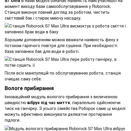
S7 Ultra
в назві моделі означає наявність найсучаснішої на
момент виходу бази самообслуговування у Roborock.
Станція виконує повний догляд за роботом, чистить
сміттєвий бак і стирає миючу насадку.
Хорошим доповненням можна вважати наявність фену з
потоком гарячого повітря для сушіння. При необхідності
база заповнює бак для води в роботі.
Після всіх маніпуляцій по обслуговуванню робота, станція
очищає саму себе.
Вологе прибирання
Інноваційний модуль вологого прибирання з величезною
швидкістю
вібрує під час миття
, паралельно здійснюючи
тиск на ганчірку. З усього сімейства Роборок саме ці моделі
можуть ефективно виконувати делікатне протирання
підлоги.