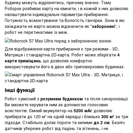
будинку можуть відрізнятись, причому значно. Тому
Роборок розбиває карту на кімнати, і в кожній з них дозволяє
налаштувати індивідуальні параметри прибирання:
Потужність всмоктування та Вологість ганчірки. Зони в які
заїжджати не варто можна відзначити як "
заборонені
", і
робот не перетинатиме їх меж.
Для відображення карти прибирання є три режими - 3D,
Матриця і стандартна 2D-карта. Робот може зберігати
4
карти приміщень
, що дозволяє комфортно
використовувати його в двох або триповерхових будинках.
Інші функції
Робот сумісний з
розумним будинком
та після синхронізації
Ви зможете керувати ним за допомогою голосових
асистентів. Ємний акумулятор на
5200 мАг
дозволяє
прибирати до 120 м² на одній зарядці і близько
300 м²
за три
підходи. Стабільно долає пороги та килими
до 2 см
. Безліч
датчиків убереже робот від падінь та зіткнень, і не