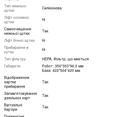
Тип нижньої
Силіконова
щітки
Ліфт основної
Ні
щітки
Самоочищення
Так
нижньої щітки
Ліфт бічної щітки
Ні
Прибирання в
Ні
кутах
Тип фільтру
HEPA, Фільтр, що миється
Габарити
Робот: 350*353*96.5 мм
База: 422*504*420 мм
Відображення
картки
Так
прибирання
Запам'ятовування
Так
декількох карт
Віртуальні
Так
бар'єри
Покімнатне