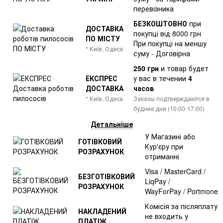
перевізника
БЕЗКОШТОВНО
при
ДОСТАВКА
покупці від 8000 грн
ПО МІСТУ
При покупці на меншу
* Київ, Одеса
суму - Договірна
250 грн
и товар
будет
ЕКСПРЕС
у вас в течении
4
ДОСТАВКА
часов
* Київ, Одеса
Заказы подтверждаются в
будние дни (10:00-17:00)
Детальніше
У Магазині або
ГОТІВКОВИЙ
Кур'єру при
РОЗРАХУНОК
отриманні
Visa / MasterCard /
БЕЗГОТІВКОВИЙ
LiqPay /
РОЗРАХУНОК
WayForPay / Portmone
Комісія за післяплату
НАКЛАДЕНИЙ
не входить у
ПЛАТІЖ