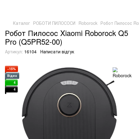
Каталог
РОБОТИ ПИЛОСОСИ
Roborock
Робот Пилосос Ro
Робот Пилосос Xiaomi Roborock Q5
Pro (Q5PR52-00)
Артикул:
16104
Написати відгук
−15%
Відео
4
4