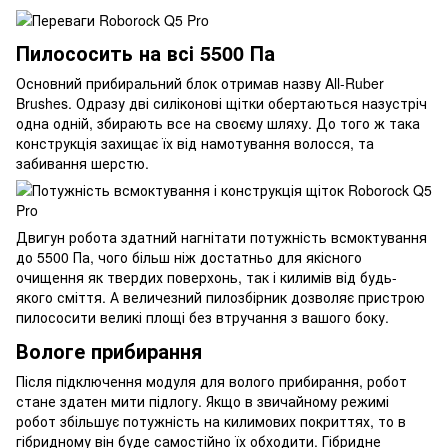
Пилососить на всі 5500 Па
Основний прибиральний блок отримав назву All-Ruber
Brushes. Одразу дві силіконові щітки обертаються назустріч
одна одній, збирають все на своєму шляху. До того ж така
конструкція захищає їх від намотування волосся, та
забивання шерстю.
Двигун робота здатний нагнітати потужність всмоктування
до 5500 Па, чого більш ніж достатньо для якісного
очищення як твердих поверхонь, так і килимів від будь-
якого сміття. А величезний пилозбірник дозволяє пристрою
пилососити великі площі без втручання з вашого боку.
Вологе прибирання
Після підключення модуля для волого прибирання, робот
стане здатен мити підлогу. Якщо в звичайному режимі
робот збільшує потужність на килимових покриттях, то в
гібридному він буде самостійно їх обходити. Гібридне