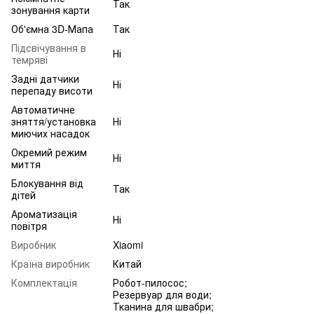
Так
зонування карти
Об'ємна 3D-Мапа
Так
Підсвічування в
Ні
темряві
Задні датчики
Ні
перепаду висоти
Автоматичне
зняття/установка
Ні
миючих насадок
Окремий режим
Ні
миття
Блокування від
Так
дітей
Ароматизація
Ні
повітря
Виробник
Xiaomi
Країна виробник
Китай
Комплектація
Робот-пилосос;
Резервуар для води;
Тканина для швабри;