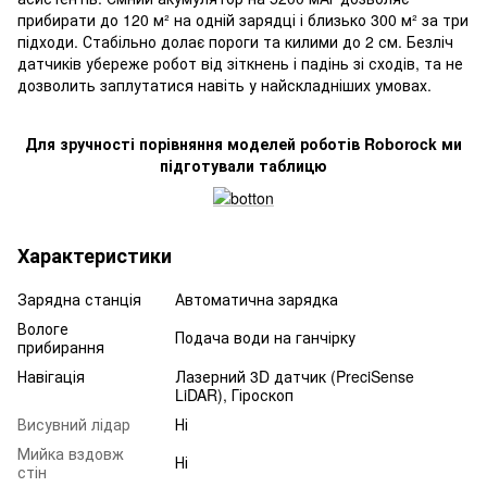
прибирати до 120 м² на одній зарядці і близько 300 м² за три
підходи. Стабільно долає пороги та килими до 2 см. Безліч
датчиків убереже робот від зіткнень і падінь зі сходів, та не
дозволить заплутатися навіть у найскладніших умовах.
Для зручності порівняння моделей роботів Roborock ми
підготували таблицю
Характеристики
Зарядна станція
Автоматична зарядка
Вологе
Подача води на ганчірку
прибирання
Навігація
Лазерний 3D датчик (PreciSense
LiDAR), Гіроскоп
Висувний лідар
Ні
Мийка вздовж
Ні
стін