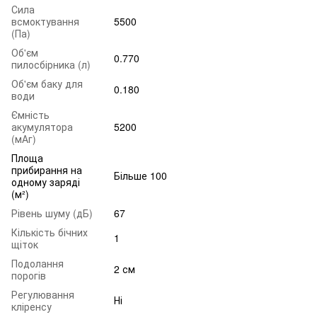
Сила
всмоктування
5500
(Па)
Об'єм
0.770
пилосбірника (л)
Об'єм баку для
0.180
води
Ємність
акумулятора
5200
(мАг)
Площа
прибирання на
Більше 100
одному заряді
(м²)
Рівень шуму (дБ)
67
Кількість бічних
1
щіток
Подолання
2 см
порогів
Регулювання
Ні
кліренсу