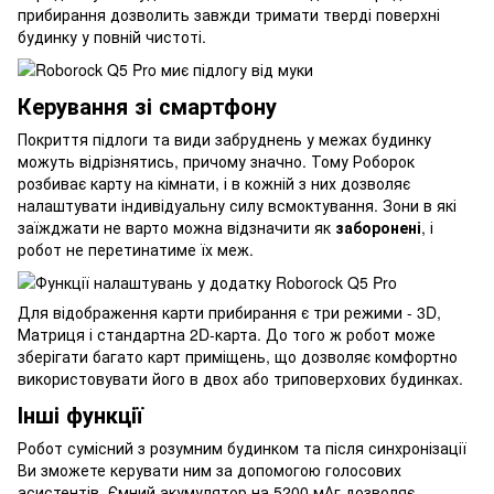
прибирання дозволить завжди тримати тверді поверхні
будинку у повній чистоті.
Керування зі смартфону
Покриття підлоги та види забруднень у межах будинку
можуть відрізнятись, причому значно. Тому Роборок
розбиває карту на кімнати, і в кожній з них дозволяє
налаштувати індивідуальну силу всмоктування. Зони в які
заїжджати не варто можна відзначити як
заборонені
, і
робот не перетинатиме їх меж.
Для відображення карти прибирання є три режими - 3D,
Матриця і стандартна 2D-карта. До того ж робот може
зберігати багато карт приміщень, що дозволяє комфортно
використовувати його в двох або триповерхових будинках.
Інші функції
Робот сумісний з розумним будинком та після синхронізації
Ви зможете керувати ним за допомогою голосових
асистентів. Ємний акумулятор на 5200 мАг дозволяє