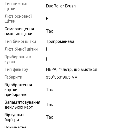
Тип нижньої
DuoRoller Brush
щітки
Ліфт основної
Ні
щітки
Самоочищення
Так
нижньої щітки
Тип бічної щітки
Трипроменева
Ліфт бічної щітки
Ні
Прибирання в
Ні
кутах
Тип фільтру
HEPA, Фільтр, що миється
Габарити
350*353*96.5 мм
Відображення
картки
Так
прибирання
Запам'ятовування
Так
декількох карт
Віртуальні
Так
бар'єри
Покімнатне