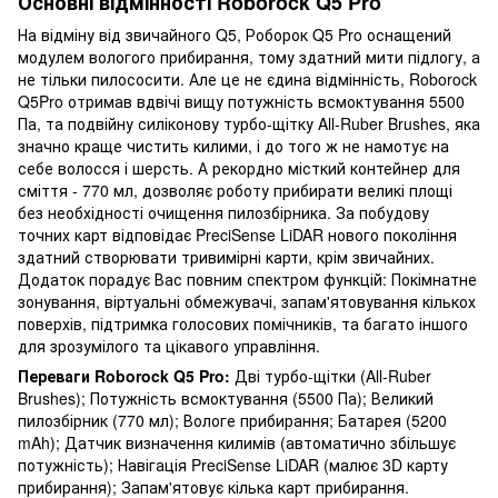
Основні відмінності Roborock Q5 Pro
На відміну від звичайного Q5, Роборок Q5 Pro оснащений
модулем вологого прибирання, тому здатний мити підлогу, а
не тільки пилососити. Але це не єдина відмінність, Roborock
Q5Pro отримав вдвічі вищу потужність всмоктування 5500
Па, та подвійну силіконову турбо-щітку All-Ruber Brushes, яка
значно краще чистить килими, і до того ж не намотує на
себе волосся і шерсть. А рекордно місткий контейнер для
сміття - 770 мл, дозволяє роботу прибирати великі площі
без необхідності очищення пилозбірника. За побудову
точних карт відповідає PreciSense LiDAR нового покоління
здатний створювати тривимірні карти, крім звичайних.
Додаток порадує Вас повним спектром функцій: Покімнатне
зонування, віртуальні обмежувачі, запам'ятовування кількох
поверхів, підтримка голосових помічників, та багато іншого
для зрозумілого та цікавого управління.
Переваги Roborock Q5 Pro:
Дві турбо-щітки (All-Ruber
Brushes); Потужність всмоктування (5500 Па); Великий
пилозбірник (770 мл); Вологе прибирання; Батарея (5200
mAh); Датчик визначення килимів (автоматично збільшує
потужність); Навігація PreciSense LiDAR (малює 3D карту
прибирання); Запам'ятовує кілька карт прибирання.