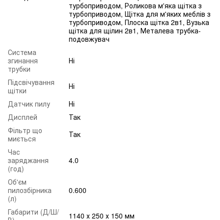
турбоприводом, Роликова м'яка щітка з
турбоприводом, Щітка для м'яких меблів з
турбоприводом, Плоска щітка 2в1, Вузька
щітка для щілин 2в1, Металева трубка-
подовжувач
Система
згинання
Ні
трубки
Підсвічування
Ні
щітки
Датчик пилу
Ні
Дисплей
Так
Фільтр що
Так
миється
Час
заряджання
4.0
(год)
Об'єм
пилозбірника
0.600
(л)
Габарити (Д/Ш/
1140 х 250 х 150 мм
В)