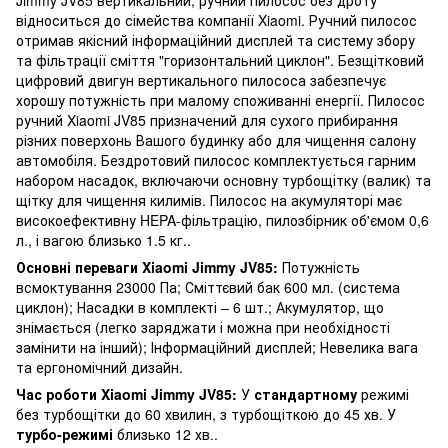
відноситься до сімейства компанії Xiaomi. Ручний пилосос
отримав якісний інформаційний дисплей та систему збору
та фільтрації сміття "горизонтальний циклон". Безщітковий
цифровий двигун вертикального пилососа забезпечує
хорошу потужність при малому споживанні енергії. Пилосос
ручний Xiaomi JV85 призначений для сухого прибирання
різних поверхонь Вашого будинку або для чищення салону
автомобіля. Бездротовий пилосос комплектується гарним
набором насадок, включаючи основну турбощітку (валик) та
щітку для чищення килимів. Пилосос на акумуляторі має
високоефективну HEPA-фільтрацію, пилозбірник об'ємом 0,6
л., і вагою близько 1.5 кг..
Основні переваги Xiaomi Jimmy JV85:
Потужність
всмоктування 23000 Па; Сміттєвий бак 600 мл. (система
циклон); Насадки в комплекті – 6 шт.; Акумулятор, що
знімається (легко заряджати і можна при необхідності
замінити на інший); Інформаційний дисплей; Невелика вага
та ергономічний дизайн.
Час роботи Xiaomi Jimmy JV85:
У
стандартному
режимі
без турбощітки до 60 хвилин, з турбощіткою до 45 хв. У
турбо-режимі
близько 12 хв..