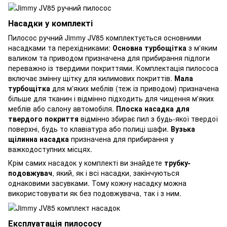
Насадки у комплекті
Пилосос ручний Jimmy JV85 комплектується основними
насадками та перехідниками:
Основна турбощітка
з м'яким
валиком та приводом призначена для прибирання підлоги
переважно із твердими покриттями. Комплектація пилососа
включає змінну щітку для килимових покриттів.
Мала
турбощітка
для м'яких меблів (теж із приводом) призначена
більше для тканин і відмінно підходить для чищення м'яких
меблів або салону автомобіля.
Плоска насадка для
твердого покриття
відмінно збирає пил з будь-якої твердої
поверхні, будь то клавіатура або полиці шафи.
Вузька
щілинна насадка
призначена для прибирання у
важкодоступних місцях.
Крім самих насадок у комплекті ви знайдете
трубку-
подовжувач
, який, як і всі насадки, закінчуються
однаковими засувками. Тому кожну насадку можна
використовувати як без подовжувача, так і з ним.
Експлуатація пилососу