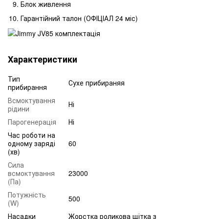
Блок живлення
Гарантійний талон (ОФІЦІАЛ 24 міс)
Характеристики
Тип
Сухе прибираняя
прибирання
Всмоктування
Ні
рідини
Парогенерація
Ні
Час роботи на
одному заряді
60
(хв)
Сила
всмоктування
23000
(Па)
Потужність
500
(W)
Насадки
Жорстка роликова щітка з