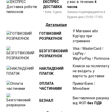
ЕКСПРЕС
у вас в течении
4
ДОСТАВКА
часов
* Київ, Одеса
Заказы подтверждаются в
будние дни (10:00-17:00)
Детальніше
У Магазині або
ГОТІВКОВИЙ
Кур'єру при
РОЗРАХУНОК
отриманні
Visa / MasterCard /
БЕЗГОТІВКОВИЙ
LiqPay /
РОЗРАХУНОК
WayForPay / Portmone
Комісія за післяплату
НАКЛАДЕНИЙ
не входить у
ПЛАТІЖ
вартість доставки
ОПЛАТА
ПриватБанк /
ЧАСТИНАМИ
Монобанк
Виставлення рахунку
БЕЗНАЛ
від ФОП
без ПДВ