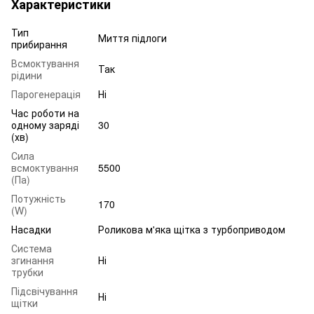
Характеристики
Тип
Миття підлоги
прибирання
Всмоктування
Так
рідини
Парогенерація
Ні
Час роботи на
одному заряді
30
(хв)
Сила
всмоктування
5500
(Па)
Потужність
170
(W)
Насадки
Роликова м'яка щітка з турбоприводом
Система
згинання
Ні
трубки
Підсвічування
Ні
щітки