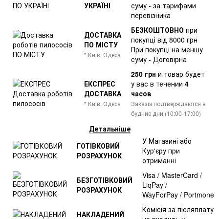
УКРАЇНІ
суму - за тарифами
перевізника
БЕЗКОШТОВНО
при
ДОСТАВКА
покупці від 8000 грн
ПО МІСТУ
При покупці на меншу
* Київ, Одеса
суму - Договірна
250 грн
и товар
будет
ЕКСПРЕС
у вас в течении
4
ДОСТАВКА
часов
* Київ, Одеса
Заказы подтверждаются в
будние дни (10:00-17:00)
Детальніше
У Магазині або
ГОТІВКОВИЙ
Кур'єру при
РОЗРАХУНОК
отриманні
Visa / MasterCard /
БЕЗГОТІВКОВИЙ
LiqPay /
РОЗРАХУНОК
WayForPay / Portmone
Комісія за післяплату
НАКЛАДЕНИЙ