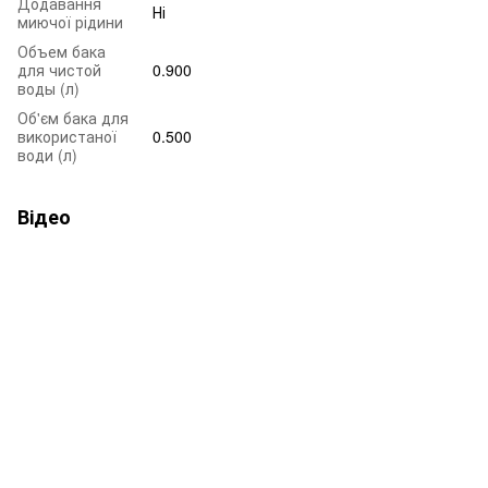
Додавання
Ні
миючої рідини
Объем бака
для чистой
0.900
воды (л)
Об'єм бака для
використаної
0.500
води (л)
Відео