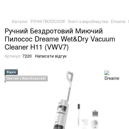
Каталог
РУЧНІ ПИЛОСОСИ
Зняті з виробництва
Dreame
Ручний Бездротовий Миючий
Пилосос Dreame Wet&Dry Vacuum
Cleaner H11 (VWV7)
Артикул:
7220
Написати відгук
Відео
Знятий з Виробництва!