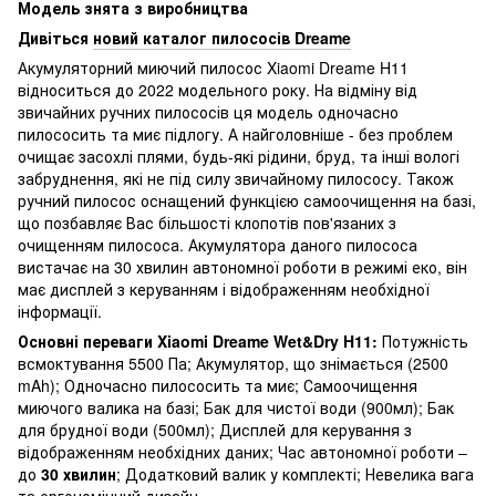
Модель знята з виробництва
Дивіться
новий каталог пилососів Dreame
Акумуляторний миючий пилосос Xiaomi Dreame H11
відноситься до 2022 модельного року. На відміну від
звичайних ручних пилососів ця модель одночасно
пилососить та миє підлогу. А найголовніше - без проблем
очищає засохлі плями, будь-які рідини, бруд, та інші вологі
забруднення, які не під силу звичайному пилососу. Також
ручний пилосос оснащений функцією самоочищення на базі,
що позбавляє Вас більшості клопотів пов'язаних з
очищенням пилососа. Акумулятора даного пилососа
вистачає на 30 хвилин автономної роботи в режимі еко, він
має дисплей з керуванням і відображенням необхідної
інформації.
Основні переваги Xiaomi Dreame Wet&Dry H11:
Потужність
всмоктування 5500 Па; Акумулятор, що знімається (2500
mAh); Одночасно пилососить та миє; Самоочищення
миючого валика на базі; Бак для чистої води (900мл); Бак
для брудної води (500мл); Дисплей для керування з
відображенням необхідних даних; Час автономної роботи –
до
30 хвилин
; Додатковий валик у комплекті; Невелика вага
та ергономічний дизайн.