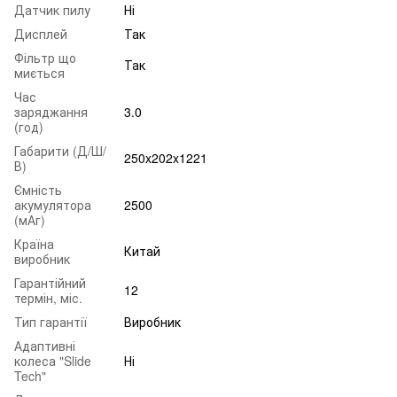
Датчик пилу
Ні
Дисплей
Так
Фільтр що
Так
миється
Час
заряджання
3.0
(год)
Габарити (Д/Ш/
250x202x1221
В)
Ємність
акумулятора
2500
(мАг)
Країна
Китай
виробник
Гарантійний
12
термін, міс.
Тип гарантії
Виробник
Адаптивні
колеса "Slide
Ні
Tech"