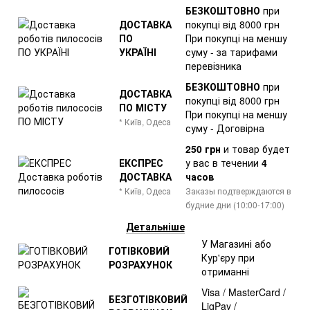
БЕЗКОШТОВНО
при
ДОСТАВКА
покупці від 8000 грн
ПО
При покупці на меншу
УКРАЇНІ
суму - за тарифами
перевізника
БЕЗКОШТОВНО
при
ДОСТАВКА
покупці від 8000 грн
ПО МІСТУ
При покупці на меншу
* Київ, Одеса
суму - Договірна
250 грн
и товар
будет
ЕКСПРЕС
у вас в течении
4
ДОСТАВКА
часов
* Київ, Одеса
Заказы подтверждаются в
будние дни (10:00-17:00)
Детальніше
У Магазині або
ГОТІВКОВИЙ
Кур'єру при
РОЗРАХУНОК
отриманні
Visa / MasterCard /
БЕЗГОТІВКОВИЙ
LiqPay /