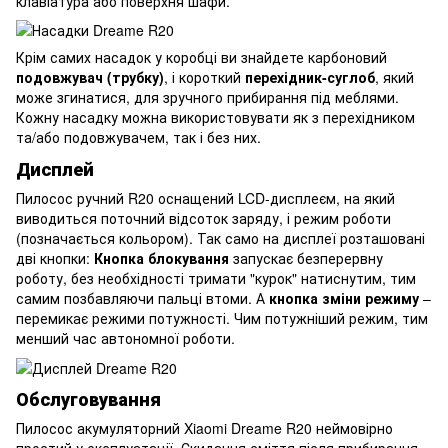
клавіатура або поверхня шафи.
Крім самих насадок у коробці ви знайдете карбоновий
подовжувач (трубку)
, і короткий
перехідник-суглоб
, який
може згинатися, для зручного прибирання під меблями.
Кожну насадку можна використовувати як з перехідником
та/або подовжувачем, так і без них.
Дисплей
Пилосос ручний R20 оснащений LCD-дисплеєм, на який
виводиться поточний відсоток заряду, і режим роботи
(позначається кольором). Так само на дисплеї розташовані
дві кнопки:
Кнопка блокування
запускає безперервну
роботу, без необхідності тримати "курок" натиснутим, тим
самим позбавляючи пальці втоми. А
кнопка зміни режиму
–
перемикає режими потужності. Чим потужніший режим, тим
менший час автономної роботи.
Обслуговування
Пилосос акумуляторний Xiaomi Dreame R20 неймовірно