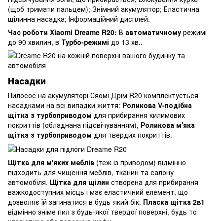
(щоб тримати пальцем); Знімний акумулятор; Еластична
щілинна насадка; Інформаційний дисплей.
Час роботи Xiaomi Dreame R20:
В
автоматичному
режимі
до 90 хвилин, в
Турбо-режимі
до 13 хв..
Насадки
Пилосос на акумуляторі Сяомі Дрім R20 комплектується
насадками на всі випадки життя:
Роликова V-подібна
щітка з турбоприводом
для прибирання килимових
покриттів (обладнана підсвічуванням),
Роликова м'яка
щітка з турбоприводом
для твердих покриттів.
Щітка для м'яких меблів
(теж із приводом) відмінно
підходить для чищення меблів, тканин та салону
автомобіля.
Щітка для щілин
створена для прибирання
важкодоступних місць і має еластичний елемент, що
дозволяє їй загинатися в будь-який бік.
Пласка щітка 2в1
відмінно зніме пил з будь-якої твердої поверхні, будь то