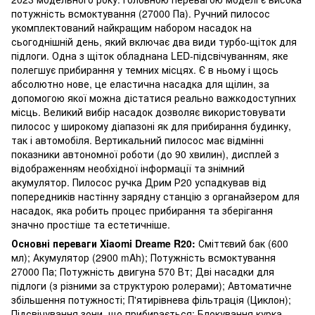
потужність всмоктування (27000 Па). Ручний пилосос
укомплектований найкращим набором насадок на
сьогоднішній день, який включає два види турбо-щіток для
підлоги. Одна з щіток обладнана LED-підсвічуванням, яке
полегшує прибирання у темних місцях. Є в ньому і щось
абсолютно нове, це еластична насадка для щілин, за
допомогою якої можна дістатися реально важкодоступних
місць. Великий вибір насадок дозволяє використовувати
пилосос у широкому діапазоні як для прибирання будинку,
так і автомобіля. Вертикальний пилосос має відмінні
показники автономної роботи (до 90 хвилин), дисплей з
відображенням необхідної інформації та знімний
акумулятор. Пилосос ручка Дрим Р20 успадкував від
попередників настінну зарядну станцію з органайзером для
насадок, яка робить процес прибирання та зберігання
значно простіше та естетичніше.
Основні переваги Xiaomi Dreame R20:
Сміттєвий бак (600
мл); Акумулятор (2900 mAh); Потужність всмоктування
27000 Па; Потужність двигуна 570 Вт; Дві насадки для
підлоги (з різними за структурою ролерами); Автоматичне
збільшення потужності; П'ятирівнева фільтрація (Циклон);
Підсвічування зони, що прибирається; Блокування курка