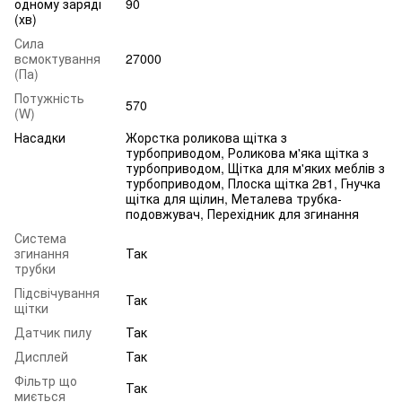
одному заряді
90
(хв)
Сила
всмоктування
27000
(Па)
Потужність
570
(W)
Насадки
Жорстка роликова щітка з
турбоприводом, Роликова м'яка щітка з
турбоприводом, Щітка для м'яких меблів з
турбоприводом, Плоска щітка 2в1, Гнучка
щітка для щілин, Металева трубка-
подовжувач, Перехідник для згинання
Система
згинання
Так
трубки
Підсвічування
Так
щітки
Датчик пилу
Так
Дисплей
Так
Фільтр що
Так
миється