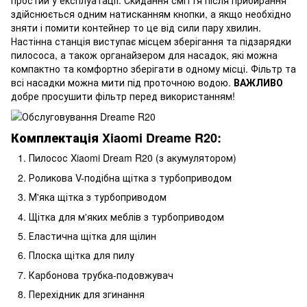
простий у експлуатації. Скидання сміття після прибирання
здійснюється одним натисканням кнопки, а якщо необхідно
зняти і помити контейнер то це від сили пару хвилин.
Настінна станція виступає місцем зберігання та підзарядки
пилососа, а також органайзером для насадок, які можна
компактно та комфортно зберігати в одному місці. Фільтр та
всі насадки можна мити під проточною водою.
ВАЖЛИВО
добре просушити фільтр перед використанням!
Комплектація Xiaomi Dreame R20:
Пилосос Xiaomi Dream R20 (з акумулятором)
Роликова V-подібна щітка з турбоприводом
М'яка щітка з турбоприводом
Щітка для м'яких меблів з турбоприводом
Еластична щітка для щілин
Плоска щітка для пилу
Карбонова трубка-подовжувач
Перехідник для згинання