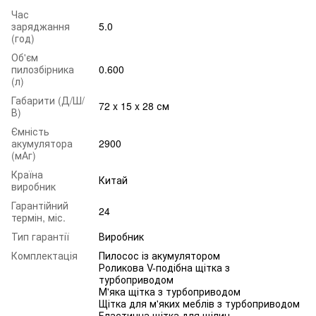
Час
заряджання
5.0
(год)
Об'єм
пилозбірника
0.600
(л)
Габарити (Д/Ш/
72 x 15 x 28 см
В)
Ємність
акумулятора
2900
(мАг)
Країна
Китай
виробник
Гарантійний
24
термін, міс.
Тип гарантії
Виробник
Комплектація
Пилосос із акумулятором
Роликова V-подібна щітка з
турбоприводом
М'яка щітка з турбоприводом
Щітка для м'яких меблів з турбоприводом
Еластична щітка для щілин