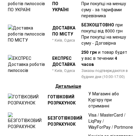
ПО
При покупці на меншу
УКРАЇНІ
суму - за тарифами
перевізника
БЕЗКОШТОВНО
при
ДОСТАВКА
покупці від 8000 грн
ПО МІСТУ
При покупці на меншу
* Київ, Одеса
суму - Договірна
250 грн
и товар
будет
ЕКСПРЕС
у вас в течении
4
ДОСТАВКА
часов
* Київ, Одеса
Заказы подтверждаются в
будние дни (10:00-17:00)
Детальніше
У Магазині або
ГОТІВКОВИЙ
Кур'єру при
РОЗРАХУНОК
отриманні
Visa / MasterCard /
БЕЗГОТІВКОВИЙ
LiqPay /
РОЗРАХУНОК
WayForPay / Portmone