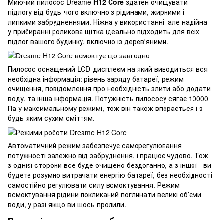
Миючий пилосос Dreame
H12 Core
здатен очищувати
підлогу від будь-чого включно з рідинами, жирними і
липкими забрудненнями. Ніжна у використанні, але надійна
у прибиранні роликова щітка ідеально підходить для всіх
підлог вашого будинку, включно із деревʼяними.
Пилосос оснащений LCD-дисплеєм на який виводиться вся
необхідна інформація: рівень заряду батареї, режим
очищення, повідомлення про необхідність злити або додати
воду, та інша інформація. Потужність пилососу сягає 10000
Па у максимальному режимі, тож він також впорається і з
будь-яким сухим сміттям.
Автоматичний режим забезпечує саморегулювання
потужності залежно від забруднення, і працює чудово. Тож
з однієї сторони все буде очищено бездоганно, а з іншої - ви
будете розумно витрачати енергію батареї, без необхідності
самостійно регулювати силу всмоктування. Режим
всмоктування рідини покликаний поглинати великі обʼєми
води, у разі якщо ви щось пролили.