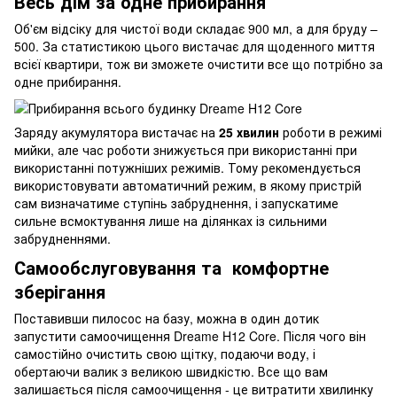
Весь дім за одне прибирання
Об'єм відсіку для чистої води складає 900 мл, а для бруду –
500. За статистикою цього вистачає для щоденного миття
всієї квартири, тож ви зможете очистити все що потрібно за
одне прибирання.
Заряду акумулятора вистачає на
25 хвилин
роботи в режимі
мийки, але час роботи знижується при використанні при
використанні потужніших режимів. Тому рекомендується
використовувати автоматичний режим, в якому пристрій
сам визначатиме ступінь забруднення, і запускатиме
сильне всмоктування лише на ділянках із сильними
забрудненнями.
Самообслуговування та комфортне
зберігання
Поставивши пилосос на базу, можна в один дотик
запустити самоочищення Dreame H12 Core. Після чого він
самостійно очистить свою щітку, подаючи воду, і
обертаючи валик з великою швидкістю. Все що вам
залишається після самоочищення - це витратити хвилинку