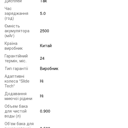
Дисплей
Так
Час
заряджання
5.0
(год)
Ємність
акумулятора
2500
(мАг)
Країна
Китай
виробник
Гарантійний
24
термін, міс.
Тип гарантії
Виробник
Адаптивні
колеса "Slide
Ні
Tech"
Додавання
Ні
миючої рідини
Объем бака
для чистой
0.900
воды (л)
Об'єм бака для