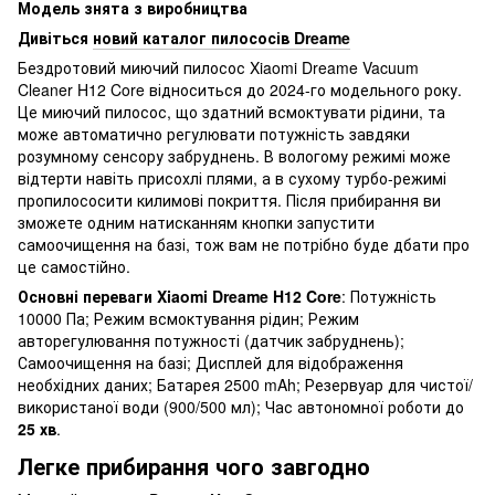
Модель знята з виробництва
Дивіться
новий каталог пилососів Dreame
Бездротовий миючий пилосос Xiaomi Dreame Vacuum
Cleaner H12 Core відноситься до 2024-го модельного року.
Це миючий пилосос, що здатний всмоктувати рідини, та
може автоматично регулювати потужність завдяки
розумному сенсору забруднень. В вологому режимі може
відтерти навіть присохлі плями, а в сухому турбо-режимі
пропилососити килимові покриття. Після прибирання ви
зможете одним натисканням кнопки запустити
самоочищення на базі, тож вам не потрібно буде дбати про
це самостійно.
Основні переваги Xiaomi Dreame H12 Core
: Потужність
10000 Па; Режим всмоктування рідин; Режим
авторегулювання потужності (датчик забруднень);
Самоочищення на базі; Дисплей для відображення
необхідних даних; Батарея 2500 mAh; Резервуар для чистої/
використаної води (900/500 мл); Час автономної роботи до
25 хв
.
Легке прибирання чого завгодно