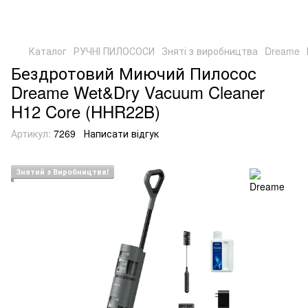
Каталог
РУЧНІ ПИЛОСОСИ
Зняті з виробництва
Dreame
Бездротовий Миючий Пилосос
Dreame Wet&Dry Vacuum Cleaner
H12 Core (HHR22B)
Артикул:
7269
Написати відгук
Знятий з Виробництва!