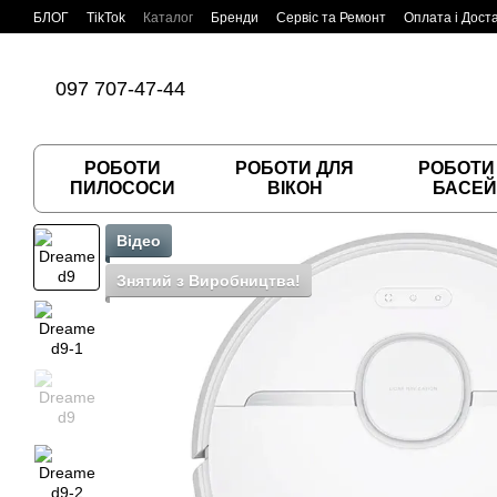
Перейти до основного контенту
БЛОГ
TikTok
Каталог
Бренди
Сервіс та Ремонт
Оплата і Дост
Угода користувача
Договір публічної оферти
097 707-47-44
РОБОТИ
РОБОТИ ДЛЯ
РОБОТИ
ПИЛОСОСИ
ВІКОН
БАСЕЙ
Відео
Знятий з Виробництва!