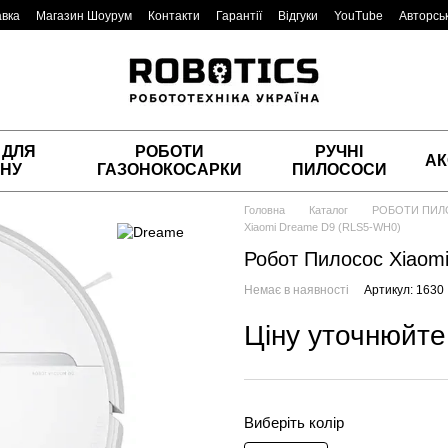
авка
Магазин Шоурум
Контакти
Гарантії
Відгуки
YouTube
Авторськ
 ДЛЯ
РОБОТИ
РУЧНІ
АК
НУ
ГАЗОНОКОСАРКИ
ПИЛОСОСИ
Головна
Каталог
РОБОТИ ПИ
Xiaomi Dreame D9 (RLS5-WH0)
Робот Пилосос Xiaom
Немає в наявності
Артикул: 1630
Ціну уточнюйте
Виберіть колір