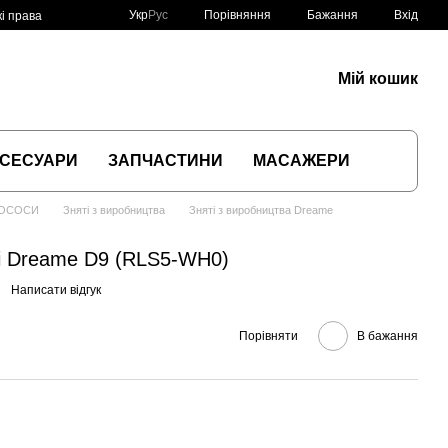
Порівняння
Укр
Рус
Бажання
Вхід
і права
Мій кошик
СЕСУАРИ
ЗАПЧАСТИНИ
МАСАЖЕРИ
ЛОСОСИ
Зняті з виробництва
Зняті з виробництва Dreame
i Dreame D9 (RLS5-WH0)
Написати відгук
Порівняти
В бажання