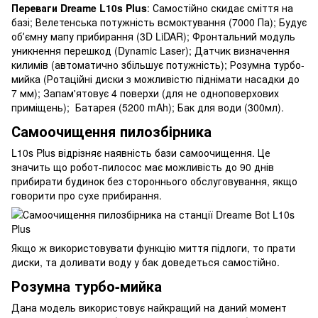
Переваги Dreame L10s Plus
: Самостійно скидає сміття на
базі; Велетенська потужність всмоктування (7000 Па); Будує
обʼємну мапу прибирання (3D LiDAR); Фронтальний модуль
уникнення перешкод (Dynamic Laser); Датчик визначення
килимів (автоматично збільшує потужність); Розумна турбо-
мийка (Ротаційні диски з можливістю піднімати насадки до
7 мм); Запам'ятовує 4 поверхи (для не одноповерхових
приміщень); Батарея (5200 mAh); Бак для води (300мл).
Самоочищення пилозбірника
L10s Plus відрізняє наявність бази самоочищення. Це
значить що робот-пилосос має можливість до 90 днів
прибирати будинок без стороннього обслуговування, якщо
говорити про сухе прибирання.
Якщо ж використовувати функцію миття підлоги, то прати
диски, та доливати воду у бак доведеться самостійно.
Розумна турбо-мийка
Дана модель використовує найкращий на даний момент