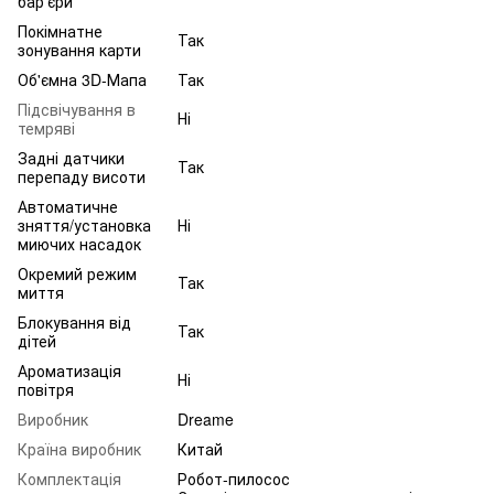
бар'єри
Покімнатне
Так
зонування карти
Об'ємна 3D-Мапа
Так
Підсвічування в
Ні
темряві
Задні датчики
Так
перепаду висоти
Автоматичне
зняття/установка
Ні
миючих насадок
Окремий режим
Так
миття
Блокування від
Так
дітей
Ароматизація
Ні
повітря
Виробник
Dreame
Країна виробник
Китай
Комплектація
Робот-пилосос