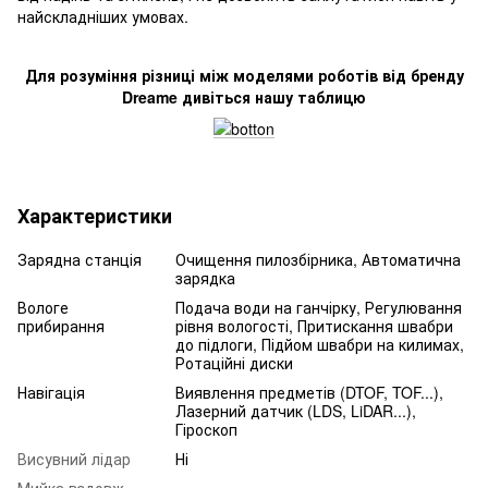
найскладніших умовах.
Для розуміння різниці між моделями роботів від бренду
Dreame дивіться нашу таблицю
Характеристики
Зарядна станція
Очищення пилозбірника, Автоматична
зарядка
Вологе
Подача води на ганчірку, Регулювання
прибирання
рівня вологості, Притискання швабри
до підлоги, Підйом швабри на килимах,
Ротаційні диски
Навігація
Виявлення предметів (DTOF, TOF...),
Лазерний датчик (LDS, LiDAR...),
Гіроскоп
Висувний лідар
Ні