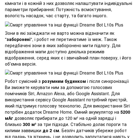
кімнати і в кожній з них дозволяє налаштувати індивідуальні
параметри прибирання: Потужність всмоктування,
вологість насадок, час старту, та багато іншого.
Зони в які заїжджати не варто можна відзначити як
"
заборонені
", і робот не перетинатиме їх меж. Також
передбачені зони в яких заборонено мити підлогу. Для
відображення мапи доступно декілька режимів
відображення, серед яких є і звичайний план поверху, і його
обʼємна версія.
Робот сумісний з
розумним будинком
і після синхронізації
Ви зможете керувати ним за допомогою голосових
помічників Siri, Amazon Alexa, або Google Assistant. Для
використання сервісу Google Assistant потрібний пристрій,
який підтримує голосову технологію. Для використання Siri
потрібен додаток Dreame Home. Ємний акумулятор на
5200
мАг
дозволяє прибирати до 120 м² на одній зарядці і
близько
300 м²
за три підходи. Стабільно долає пороги та
килими заввишки
до 2 см
. Безліч датчиків убереже робот
від падінь та зіткнень, і не дозволить заплутатися навіть у