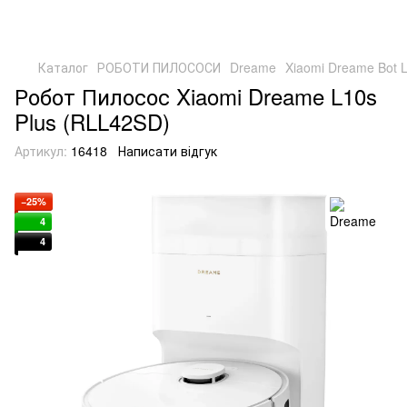
Каталог
РОБОТИ ПИЛОСОСИ
Dreame
Xiaomi Dreame Bot 
Робот Пилосос Xiaomi Dreame L10s
Plus (RLL42SD)
Артикул:
16418
Написати відгук
−25%
4
4