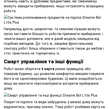
зіткнень навіть із дрібними предметами, які тимнеменш
можуть завадити прибиранню, якщо потраплять всередину
робота.
Наприклад дроти, шкарпетки, та невеликі іграшки можуть
легко заставити більшість роботів припинити прибирання, і
чекати вашої допомоги, але в даній модель захищена від
подібних випадків. До того ж, завдяки фронтальному
сенсору робот більш обережно ставиться також до меблів і
стін, практично не торкаючись їх.
Смарт управління та інші функції
Робот може зберігати
4 карти
різних приміщень або
поверхів будинку, що дозволяє комфортно використовувати
його в не одноповерхових будинках. Ці мапи знадобляться,
якщо ви захочете персоналізувати алгоритм прибирання
дому.
Покриття підлоги та види забруднень у межах дому можуть
відрізнятись, причому значно. Тому робот розбиває карту на