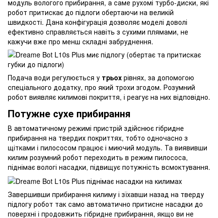
модуль вологого прибирання, а саме рухомі турбо-диски, які
робот притискає до підлоги обертаючи на великій
швидкості. Дана конфігурація дозволяє моделі доволі
ефективно справляється навіть з сухими плямами, не
кажучи вже про менш складні забруднення.
Подача води регулюється у
трьох
рівнях, за допомогою
спеціального додатку, про який трохи згодом. Розумний
робот виявляє килимові покриття, і реагує на них відповідно.
Потужне сухе прибирання
В автоматичному режимі пристрій здійснює гібридне
прибирання на твердих покриттях, тобто одночасно з
щітками і пилососом працює і миючий модуль. Та виявивши
килим розумний робот переходить в режим пилососа,
піднімає вологі насадки, підвищує потужність всмоктування.
Завершивши прибирання килиму і зїхавши назад на тверду
підлогу робот так само автоматично притисне насадки до
поверхні і продовжить гібридне прибирання, якщо ви не