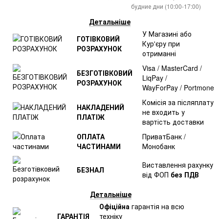
будние дни (10:00-17:00)
Детальніше
У Магазині або
ГОТІВКОВИЙ
Кур'єру при
РОЗРАХУНОК
отриманні
Visa / MasterCard /
БЕЗГОТІВКОВИЙ
LiqPay /
РОЗРАХУНОК
WayForPay / Portmone
Комісія за післяплату
НАКЛАДЕНИЙ
не входить у
ПЛАТІЖ
вартість доставки
ОПЛАТА
ПриватБанк /
ЧАСТИНАМИ
Монобанк
Виставлення рахунку
БЕЗНАЛ
від ФОП
без ПДВ
Детальніше
Офіційна
гарантія на всю
ГАРАНТІЯ
техніку