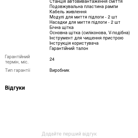
Станція автовивантаження сміття
Подовжувальна пластина рампи
Кабель живлення
Модулі для миття підлоги - 2 шт
Насадки для миття підлоги - 2 шт
Бічна щітка
Основна щітка (силіконова, V-подібна)
Інструмент для чищення пристрою
Інструкція користувача
Гарантійний талон
Гарантійний
24
термін, міс.
Тип гарантії
Виробник
Відгуки
Додайте перший відгук