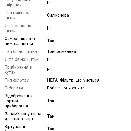
Ні
кліренсу
Тип нижньої
Силіконова
щітки
Ліфт основної
Ні
щітки
Самоочищення
Так
нижньої щітки
Тип бічної щітки
Трипроменева
Ліфт бічної щітки
Ні
Прибирання в
Ні
кутах
Тип фільтру
HEPA, Фільтр, що миється
Габарити
Робот: 350x350x97
Відображення
картки
Так
прибирання
Запам'ятовування
Так
декількох карт
Віртуальні
Так