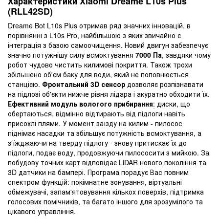
Характеристики Xiaomi Dreame L10s Plus
(RLL42SD)
Dreame Bot L10s Plus отримав ряд значних інновацій, в
порівнянні з L10s Pro, найбільшою з яких звичайно є
інтеграція з базою самоочищення. Новий двигун забезпечує
значно потужнішу силу всмоктування
7000 Па
, завдяки чому
робот чудово чистить килимові покриття. Також трохи
збільшено обʼєм баку для води, який не поповнюється
станцією.
Фронтальний 3D сенсор
дозволяє розпізнавати
на підлозі об'єкти нижче рівня лідара і акуратно обходити їх.
Ефективний модуль вологого прибирання
:
диски, що
обертаються, відмінно відтирають від підлоги навіть
присохлі плями. У момент заїзду на килим - пилосос
піднімає насадки та збільшує потужність всмоктування, а
з'їжджаючи на тверду підлогу - знову притискає їх до
підлоги, подає воду, продовжуючи пилососити з мийкою. За
побудову точних карт відповідає LiDAR нового покоління та
3D датчики на бампері. Програма порадує Вас повним
спектром функцій: покімнатне зонування, віртуальні
обмежувачі, запам'ятовування кількох поверхів, підтримка
голосових помічників, та багато іншого для зрозумілого та
цікавого управління.