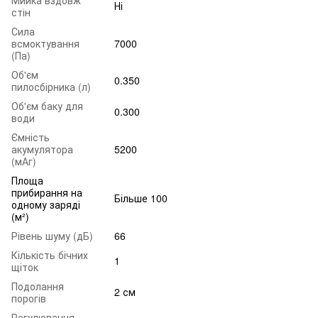
Мийка вздовж
Ні
стін
Сила
всмоктування
7000
(Па)
Об'єм
0.350
пилосбірника (л)
Об'єм баку для
0.300
води
Ємність
акумулятора
5200
(мАг)
Площа
прибирання на
Більше 100
одному заряді
(м²)
Рівень шуму (дБ)
66
Кількість бічних
1
щіток
Подолання
2 см
порогів
Регулювання