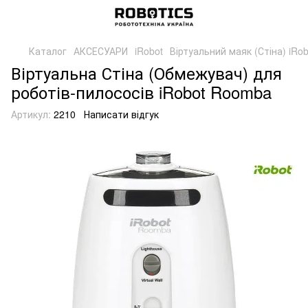
Каталог
АКСЕСУАРИ
iRobot
Віртуальний маяк (Стіна) iRo
Віртуальна Стіна (Обмежувач) для
роботів-пилососів iRobot Roomba
Артикул:
2210
Написати відгук