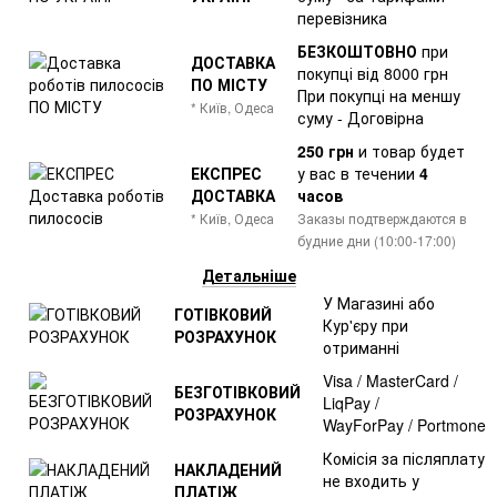
перевізника
БЕЗКОШТОВНО
при
ДОСТАВКА
покупці від 8000 грн
ПО МІСТУ
При покупці на меншу
* Київ, Одеса
суму - Договірна
250 грн
и товар
будет
ЕКСПРЕС
у вас в течении
4
ДОСТАВКА
часов
* Київ, Одеса
Заказы подтверждаются в
будние дни (10:00-17:00)
Детальніше
У Магазині або
ГОТІВКОВИЙ
Кур'єру при
РОЗРАХУНОК
отриманні
Visa / MasterCard /
БЕЗГОТІВКОВИЙ
LiqPay /
РОЗРАХУНОК
WayForPay / Portmone
Комісія за післяплату
НАКЛАДЕНИЙ
не входить у
ПЛАТІЖ