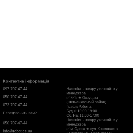
Контактна інформація
097 707-47-44
Наявність товару уточнюйте у
менеджера
050 707-47-44
✅ Київ ★ Овруцька
(Шевченківський район)
073 707-47-44
Графік Роботи:
Будні: 10:00-19:00
Передзвонити вам?
Сб, Нд: 11:00-17:00
Наявність товару уточнюйте у
050 707-47-44
менеджера
✅ м. Одеса ★ вул. Космонавта
info@robotics.ua