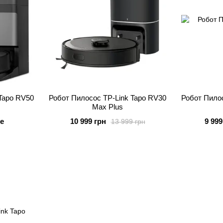
Tapo RV50
Робот Пилосос TP-Link Tapo RV30
Робот Пилос
Max Plus
е
10 999 грн
9 999
13 999 грн