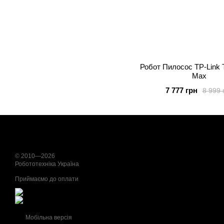
Робот Пилосос TP-Link 
Max
7 777 грн
8 999 
© 2010—2026
Робототехніка Україна
Приймаємо до оплати
Мобільна версія