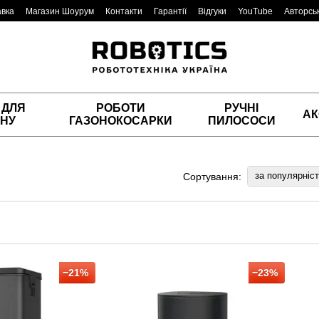
авка
Магазин Шоурум
Контакти
Гарантії
Відгуки
YouTube
Авторськ
 ДЛЯ
РОБОТИ
РУЧНІ
АК
НУ
ГАЗОНОКОСАРКИ
ПИЛОСОСИ
за популярніс
Сортування:
−21%
−23%