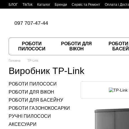
Перейти до основного контенту
БЛОГ
TikTok
Каталог
Бренди
Сервіс та Ремонт
Оплата і Дост
Угода користувача
Договір публічної оферти
097 707-47-44
РОБОТИ
РОБОТИ ДЛЯ
РОБОТИ
ПИЛОСОСИ
ВІКОН
БАСЕЙ
Головна
TP-Link
Виробник TP-Link
РОБОТИ ПИЛОСОСИ
РОБОТИ ДЛЯ ВІКОН
РОБОТИ ДЛЯ БАСЕЙНУ
РОБОТИ ГАЗОНОКОСАРКИ
РУЧНІ ПИЛОСОСИ
АКСЕСУАРИ