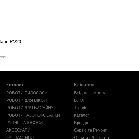
Tapo RV20
грн
Каталог
Клієнтам
РОБОТИ ПИЛОСОСИ
Вхід до кабінету
РОБОТИ ДЛЯ ВІКОН
БЛОГ
РОБОТИ ДЛЯ БАСЕЙНУ
TikTok
РОБОТИ ГАЗОНОКОСАРКИ
Каталог
РУЧНІ ПИЛОСОСИ
Бренди
АКСЕСУАРИ
Сервіс та Ремонт
ЗАПЧАСТИНИ
Оплата і Доставка