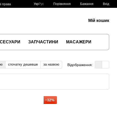
Порівняння
Укр
Рус
Бажання
Вхід
і права
Мій кошик
СЕСУАРИ
ЗАПЧАСТИНИ
МАСАЖЕРИ
тю
спочатку дешевше
за назвою
Відображення:
−32%