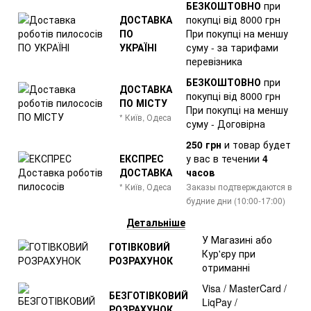
БЕЗКОШТОВНО
при
ДОСТАВКА
покупці від 8000 грн
ПО
При покупці на меншу
УКРАЇНІ
суму - за тарифами
перевізника
БЕЗКОШТОВНО
при
ДОСТАВКА
покупці від 8000 грн
ПО МІСТУ
При покупці на меншу
* Київ, Одеса
суму - Договірна
250 грн
и товар
будет
ЕКСПРЕС
у вас в течении
4
ДОСТАВКА
часов
* Київ, Одеса
Заказы подтверждаются в
будние дни (10:00-17:00)
Детальніше
У Магазині або
ГОТІВКОВИЙ
Кур'єру при
РОЗРАХУНОК
отриманні
Visa / MasterCard /
БЕЗГОТІВКОВИЙ
LiqPay /
РОЗРАХУНОК