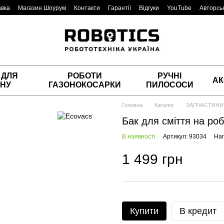
авка
Магазин Шоурум
Контакти
Гарантії
Відгуки
YouTube
Авторськ
 ДЛЯ
РОБОТИ
РУЧНІ
АК
НУ
ГАЗОНОКОСАРКИ
ПИЛОСОСИ
Головна
Каталог
ЗАПЧАСТИНИ
Бак для сміття на роб
В наявності
Артикул: 93034
Нап
1 499 грн
Купити
В кредит