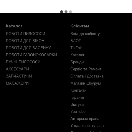
Каталог
Клієнтам
РОБОТИ ПИЛОСОСИ
Вхід до кабінету
РОБОТИ ДЛЯ ВІКОН
БЛОГ
РОБОТИ ДЛЯ БАСЕЙНУ
TikTok
РОБОТИ ГАЗОНОКОСАРКИ
Каталог
РУЧНІ ПИЛОСОСИ
Бренди
АКСЕСУАРИ
Сервіс та Ремонт
ЗАПЧАСТИНИ
Оплата і Доставка
МАСАЖЕРИ
Магазин Шоурум
Контакти
Гарантії
Відгуки
YouTube
Авторські права
Угода користувача