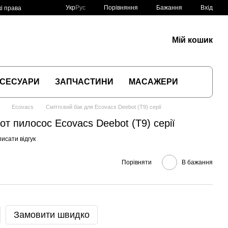
Порівняння
Укр
Рус
Бажання
Вхід
і права
Мій кошик
СЕСУАРИ
ЗАПЧАСТИНИ
МАСАЖЕРИ
Ecovacs
Сміттєвий бак для Ecovacs Deebot (T9) серії
от пилосос Ecovacs Deebot (T9) серії
исати відгук
Порівняти
В бажання
Замовити швидко