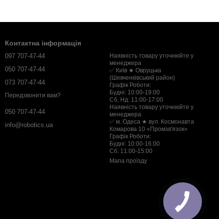
Контактна інформація
097 707-47-44
Наявність товару уточнюйте у
менеджера
050 707-47-44
✅ Київ ★ Овруцька
(Шевченківський район)
073 707-47-44
Графік Роботи:
Будні: 10:00-19:00
Передзвонити вам?
Сб, Нд: 11:00-17:00
Наявність товару уточнюйте у
050 707-47-44
менеджера
✅ м. Одеса ★ вул. Космонавта
info@robotics.ua
Комарова 10 «Промзв'язок»
Графік Роботи:
Будні: 10:00-16:00
Сб: 11:00-15:00
Мапа проїзду