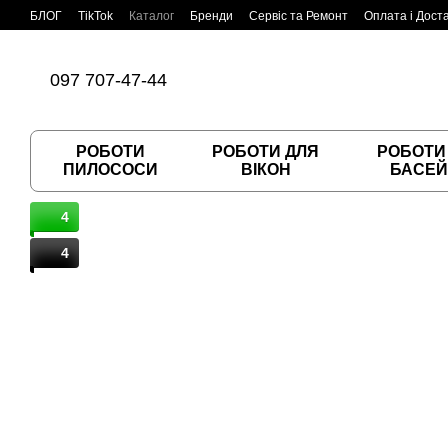
Перейти до основного контенту
БЛОГ
TikTok
Каталог
Бренди
Сервіс та Ремонт
Оплата і Дост
Угода користувача
Договір публічної оферти
097 707-47-44
РОБОТИ
РОБОТИ ДЛЯ
РОБОТИ
ПИЛОСОСИ
ВІКОН
БАСЕЙ
4
4