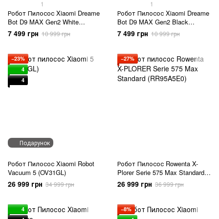
1
1
Робот Пилосос Xiaomi Dreame
Робот Пилосос Xiaomi Dreame
Bot D9 MAX Gen2 White
Bot D9 MAX Gen2 Black
(RLD34GA-Wh)
(RLD34GA-Bl)
7 499 грн
7 499 грн
10 999 грн
10 999 грн
−23%
−27%
4
4
Подарунок
Робот Пилосос Xiaomi Robot
Робот Пилосос Rowenta X-
Vacuum 5 (OV31GL)
Plorer Serie 575 Max Standard
(RR95A5E0)
26 999 грн
26 999 грн
34 999 грн
36 999 грн
4
−8%