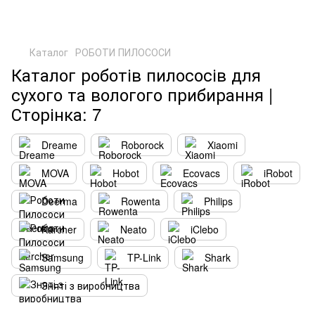
Каталог
РОБОТИ ПИЛОСОСИ
Каталог роботів пилососів для
сухого та вологого прибирання |
Сторінка: 7
Dreame
Roborock
Xiaomi
MOVA
Hobot
Ecovacs
iRobot
Deerma
Rowenta
Philips
Karcher
Neato
iClebo
Samsung
TP-Link
Shark
Зняті з виробництва