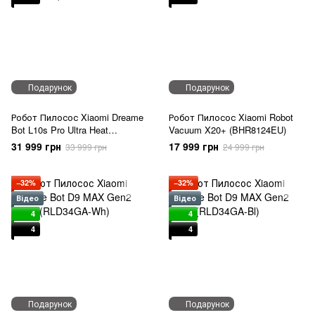
Подарунок
Подарунок
Робот Пилосос Xiaomi Dreame
Робот Пилосос Xiaomi Robot
Bot L10s Pro Ultra Heat
Vacuum X20+ (BHR8124EU)
(RLL82CE)
31 999 грн
17 999 грн
33 999 грн
24 999 грн
−32%
−32%
Відео
Відео
4
4
4
4
Подарунок
Подарунок