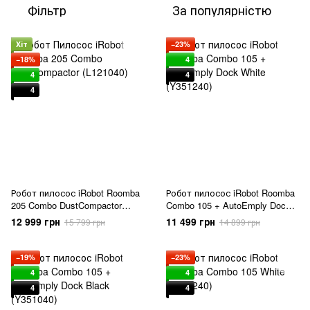
Фільтр
За популярністю
Хіт
−23%
−18%
4
4
4
4
Робот пилосос iRobot Roomba
Робот пилосос iRobot Roomba
205 Combo DustCompactor
Combo 105 + AutoEmply Dock
(L121040)
White (Y351240)
12 999 грн
11 499 грн
15 799 грн
14 899 грн
−19%
−23%
4
4
4
4