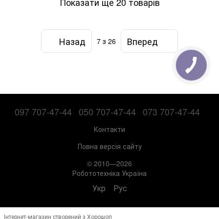
Показати ще 20 товарів
Назад
Вперед
7
з 26
097 707-47-44
050 707-47-44
073 707-47-44
Контакти
Повна версія сайту
© 2010—2026
Робототехніка Україна
Укр
Рус
Інтернет-магазин створений з Хорошоп