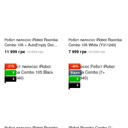
Робот пилосос iRobot Roomba
Робот пилосос iRobot Roomba
Combo 105 + AutoEmply Dock
Combo 105 White (Y311240)
Black (Y351040)
11 999 грн
7 999 грн
14 899 грн
10 399 грн
−21%
−45%
4
Відео
4
4
4
Робот пилосос iRobot Roomba
iRobot Roomba Combo j7+