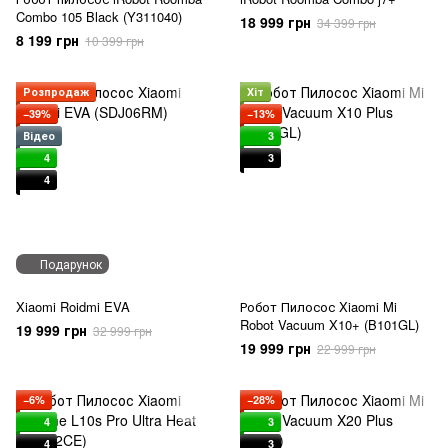
Combo 105 Black (Y311040)
18 999 грн
34 399 грн
8 199 грн
10 399 грн
Розпродаж
Хіт
−39%
−13%
Відео
3
4
3
4
Подарунок
Xiaomi Roidmi EVA
Робот Пилосос Xiaomi Mi
Robot Vacuum X10+ (B101GL)
19 999 грн
32 999 грн
19 999 грн
22 999 грн
−6%
−28%
4
3
4
3