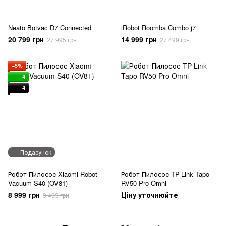
Neato Botvac D7 Connected
iRobot Roomba Combo j7
20 799 грн
14 999 грн
27 995 грн
27 499 грн
−5%
4
4
Подарунок
Робот Пилосос Xiaomi Robot
Робот Пилосос TP-Link Tapo
Vacuum S40 (OV81)
RV50 Pro Omni
8 999 грн
Ціну уточнюйте
9 499 грн