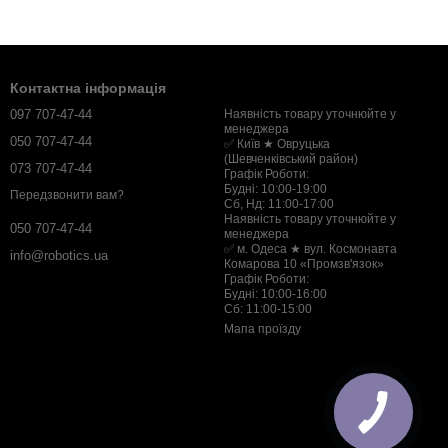
Контактна інформація
097 707-47-44
Наявність товару уточнюйте у
менеджера
050 707-47-44
✅ Київ ★ Овруцька
(Шевченківський район)
073 707-47-44
Графік Роботи:
Будні: 10:00-19:00
Передзвонити вам?
Сб, Нд: 11:00-17:00
Наявність товару уточнюйте у
050 707-47-44
менеджера
✅ м. Одеса ★ вул. Космонавта
info@robotics.ua
Комарова 10 «Промзв'язок»
Графік Роботи:
Будні: 10:00-16:00
Сб: 11:00-15:00
Мапа проїзду