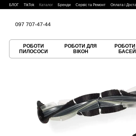
Перейти до основного контенту
БЛОГ
TikTok
Каталог
Бренди
Сервіс та Ремонт
Оплата і Дост
Угода користувача
Договір публічної оферти
097 707-47-44
РОБОТИ
РОБОТИ ДЛЯ
РОБОТИ
ПИЛОСОСИ
ВІКОН
БАСЕЙ