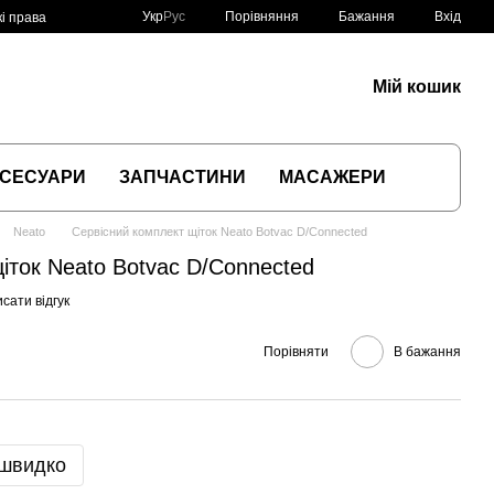
Порівняння
Укр
Рус
Бажання
Вхід
і права
Мій кошик
СЕСУАРИ
ЗАПЧАСТИНИ
МАСАЖЕРИ
Neato
Сервісний комплект щіток Neato Botvac D/Connected
іток Neato Botvac D/Connected
сати відгук
Порівняти
В бажання
 швидко