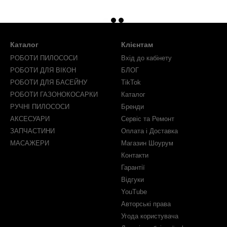
Каталог
Клієнтам
РОБОТИ ПИЛОСОСИ
Вхід до кабінету
РОБОТИ ДЛЯ ВІКОН
БЛОГ
РОБОТИ ДЛЯ БАСЕЙНУ
TikTok
РОБОТИ ГАЗОНОКОСАРКИ
Каталог
РУЧНІ ПИЛОСОСИ
Бренди
АКСЕСУАРИ
Сервіс та Ремонт
ЗАПЧАСТИНИ
Оплата і Доставка
МАСАЖЕРИ
Магазин Шоурум
Контакти
Гарантії
Відгуки
YouTube
Авторські права
Угода користувача