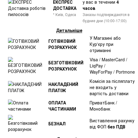
ЕКСПРЕС
у вас в течении
4
ДОСТАВКА
часов
* Київ, Одеса
Заказы подтверждаются в
будние дни (10:00-17:00)
Детальніше
У Магазині або
ГОТІВКОВИЙ
Кур'єру при
РОЗРАХУНОК
отриманні
Visa / MasterCard /
БЕЗГОТІВКОВИЙ
LiqPay /
РОЗРАХУНОК
WayForPay / Portmone
Комісія за післяплату
НАКЛАДЕНИЙ
не входить у
ПЛАТІЖ
вартість доставки
ОПЛАТА
ПриватБанк /
ЧАСТИНАМИ
Монобанк
Виставлення рахунку
БЕЗНАЛ
від ФОП
без ПДВ