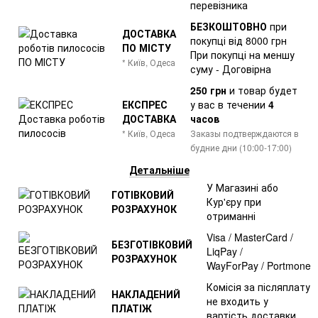
перевізника
БЕЗКОШТОВНО
при
ДОСТАВКА
покупці від 8000 грн
ПО МІСТУ
При покупці на меншу
* Київ, Одеса
суму - Договірна
250 грн
и товар
будет
ЕКСПРЕС
у вас в течении
4
ДОСТАВКА
часов
* Київ, Одеса
Заказы подтверждаются в
будние дни (10:00-17:00)
Детальніше
У Магазині або
ГОТІВКОВИЙ
Кур'єру при
РОЗРАХУНОК
отриманні
Visa / MasterCard /
БЕЗГОТІВКОВИЙ
LiqPay /
РОЗРАХУНОК
WayForPay / Portmone
Комісія за післяплату
НАКЛАДЕНИЙ
не входить у
ПЛАТІЖ
вартість доставки