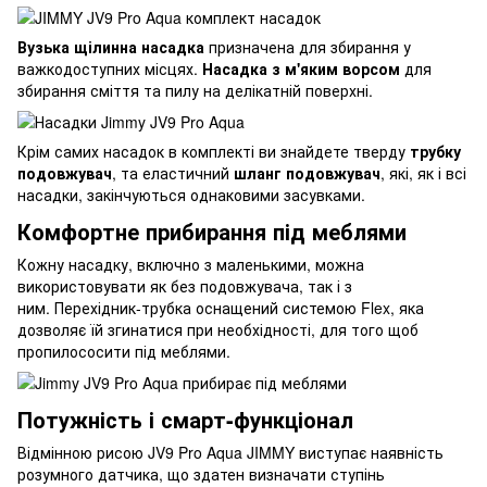
Вузька щілинна насадка
призначена для збирання у
важкодоступних місцях.
Насадка з м'яким ворсом
для
збирання сміття та пилу на делікатній поверхні.
Крім самих насадок в комплекті ви знайдете тверду
трубку
подовжувач
, та еластичний
шланг подовжувач
, які, як і всі
насадки, закінчуються однаковими засувками.
Комфортне прибирання під меблями
Кожну насадку, включно з маленькими, можна
використовувати як без подовжувача, так і з
ним. Перехідник-трубка оснащений системою Flex, яка
дозволяє їй згинатися при необхідності, для того щоб
пропилососити під меблями.
Потужність і смарт-функціонал
Відмінною рисою JV9 Pro Aqua JIMMY виступає наявність
розумного датчика, що здатен визначати ступінь