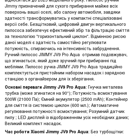
Jimmy призначений для сухого прибирання майже всіх
поверхонь вашої оселі, або салону автомобіля, завдяки
здатності трансформуватись у компактні спеціалізовані
версії себе. Безщітковий, цифровий двигун вертикального
пилососа забезпечує ефективний збір та фільтрацію сміття
за технологією "горизонтальний циклон". Відмінною рисою
даної моделі є здатність самостійно регулювати
потужність, спираючись на інтенсивність забруднення.
Ручний пилосос JIMMY JV9 Pro Aqua отримав подовжувач,
що згинається, який дуже зручний при прибиранні під
меблями. Пилосос ручка JIMMY JV9 Pro Aqua традиційно
комплектується пристойним набором насадок і зарядною
станцією з органайзером для їх зберігання.
Основні переваги Jimmy JV9 Pro Aqua
: Гнучка металева
трубка (може згинатися на 90°); Потужність всмоктування
500W (21000 Па); Ємний акумулятор (2500 mAh); Контейнер
для сміття із системою циклон (600 мл.); Автоматичне
регулювання потужності всмоктування; Розумний датчик
пилу ; LED дисплей із відображенням усіх необхідних даних;
Великий комплект насадок.
Час роботи Xiaomi Jimmy JV9 Pro Aqua
: Без турбощітки: