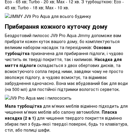
Eco - 65 хв; Turbo - 20 хв; Max - 12 хв. З турбощіткою: Eco -
45 хв; Turbo - 18 хв; Max - 10 хв.
Прибирання кожного куточку дому
Бездротовий пилосос JV9 Pro Aqua Jimmy допоможе вам
прибрати кожен куток вашого дому, бо комплектуються
великим набором насадок та перехідників:
Основна
турбощітка
призначена для прибирання підлоги, і чудово
чистить як тверді покриття, так і килимові.
Насадка для
миття підлоги
складається з двох обертових дисків, та
всмоктуючого сопла перед ними, завдяки чому не просто
зволожує підлогу, а чудово всмоктує, та відмиває
забруднення одночасно. Вона має вбудований бак для води
(на 500 мл) для постійної підтримки вологості серветок.
Мала турбощітка
для м'яких меблів відмінно підходить для
чищення м'яких меблів або салону автомобіля.
Пласка
насадка (2 в 1)
для чищення твердого покриття відмінно
збирає пил з будь-якої твердої поверхні, будь то клавіатура,
стіл, або полиці шафи.