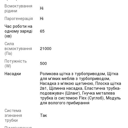
Всмоктування
Ні
рідини
Парогенерація
Ні
Час роботи на
одному заряді
65
(хв)
Сила
всмоктування
21000
(Па)
Потужність
500
(W)
Насадки
Роликова щітка з турбоприводом, Щітка
для м'яких меблів з турбоприводом,
Насадка з м'якою щетиною, Плоска щітка
2в1, Щілинна насадка, Еластична трубка-
подовжувач (Шланг), Гнучка металева
трубка із системою Flex (Суглоб), Модуль
для вологого прибирання
Система
згинання
Так
трубки
Підсвічування