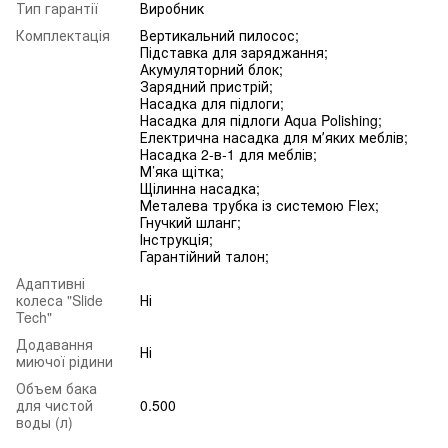
Тип гарантії
Виробник
Комплектація
Вертикальний пилосос;
Підставка для заряджання;
Акумуляторний блок;
Зарядний пристрій;
Насадка для підлоги;
Насадка для підлоги Aqua Polishing;
Електрична насадка для мʼяких меблів;
Насадка 2-в-1 для меблів;
М’яка щітка;
Щілинна насадка;
Металева трубка із системою Flex;
Гнучкий шланг;
Інструкція;
Гарантійний талон;
Адаптивні
колеса "Slide
Ні
Tech"
Додавання
Ні
миючої рідини
Объем бака
для чистой
0.500
воды (л)