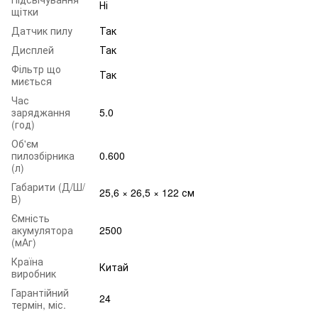
Ні
щітки
Датчик пилу
Так
Дисплей
Так
Фільтр що
Так
миється
Час
заряджання
5.0
(год)
Об'єм
пилозбірника
0.600
(л)
Габарити (Д/Ш/
25,6 × 26,5 × 122 см
В)
Ємність
акумулятора
2500
(мАг)
Країна
Китай
виробник
Гарантійний
24
термін, міс.