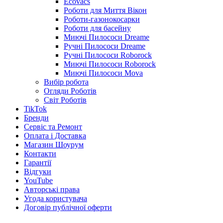
Ecovacs
Роботи для Миття Вікон
Роботи-газонокосарки
Роботи для басейну
Миючі Пилососи Dreame
Ручні Пилососи Dreame
Ручні Пилососи Roborock
Миючі Пилососи Roborock
Миючі Пилососи Mova
Вибір робота
Огляди Роботів
Світ Роботів
TikTok
Бренди
Сервіс та Ремонт
Оплата і Доставка
Магазин Шоурум
Контакти
Гарантії
Відгуки
YouTube
Авторські права
Угода користувача
Договір публічної оферти