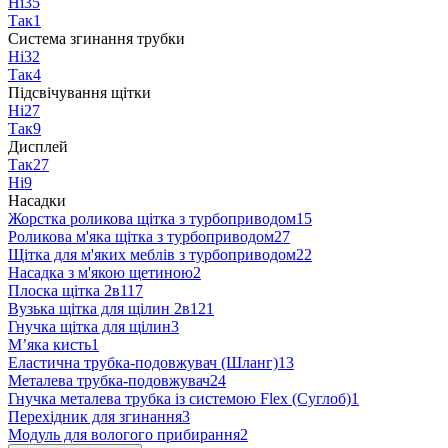
Ні
35
Так
1
Система згинання трубки
Ні
32
Так
4
Підсвічування щітки
Ні
27
Так
9
Дисплей
Так
27
Ні
9
Насадки
Жорстка роликова щітка з турбоприводом
15
Роликова м'яка щітка з турбоприводом
27
Щітка для м'яких меблів з турбоприводом
22
Насадка з м'якою щетиною
2
Плоска щітка 2в1
17
Вузька щітка для щілин 2в1
21
Гнучка щітка для щілин
3
Мʼяка кисть
1
Еластична трубка-подовжувач (Шланг)
13
Металева трубка-подовжувач
24
Гнучка металева трубка із системою Flex (Суглоб)
1
Перехідник для згинання
3
Модуль для вологого прибирання
2