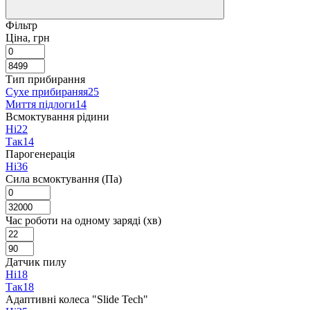
Фільтр
Ціна, грн
Тип прибирання
Сухе прибираняя
25
Миття підлоги
14
Всмоктування рідини
Ні
22
Так
14
Парогенерація
Ні
36
Сила всмоктування (Па)
Час роботи на одному заряді (хв)
Датчик пилу
Ні
18
Так
18
Адаптивні колеса "Slide Tech"