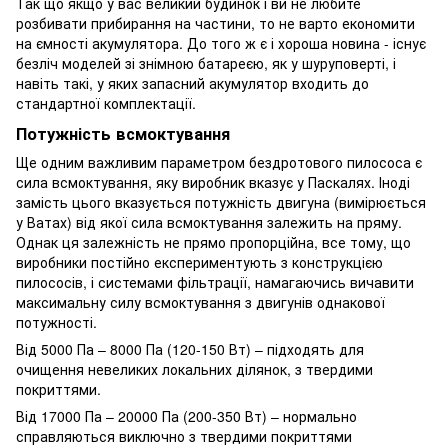
Так що якщо у вас великий будинок і ви не любите
розбивати прибирання на частини, то не варто економити
на ємності акумулятора. До того ж є і хороша новина - існує
безліч моделей зі знімною батареєю, як у шуруповерті, і
навіть такі, у яких запасний акумулятор входить до
стандартної комплектації.
Потужність всмоктування
Ще одним важливим параметром бездротового пилососа є
сила всмоктування, яку виробник вказує у Паскалях. Іноді
замість цього вказується потужність двигуна (вимірюється
у Ватах) від якої сила всмоктування залежить на пряму.
Однак ця залежність не прямо пропорційна, все тому, що
виробники постійно експериментують з конструкцією
пилососів, і системами фільтрації, намагаючись вичавити
максимальну силу всмоктування з двигунів однакової
потужності.
Від 5000 Па – 8000 Па (120-150 Вт) – підходять для
очищення невеликих локальних ділянок, з твердими
покриттями.
Від 17000 Па – 20000 Па (200-350 Вт) – нормально
справляються виключно з твердими покриттями