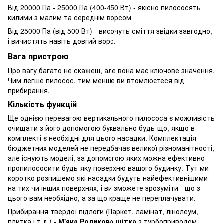
Від 20000 Па - 25000 Па (400-450 Вт) - якісно пилососять
килими з малим та середнім ворсом
Від 25000 Па (від 500 Вт) - височуть сміття звідки завгодно,
і вичистять навіть довгий ворс.
Вага пристрою
Про вагу багато не скажеш, але вона має ключове значення.
Чим легше пилосос, тим менше ви втомлюєтеся від
прибирання.
Кількість функцій
Ще однією перевагою вертикального пилососа є можливість
очищати з його допомогою буквально будь-що, якщо в
комплекті є необхідні для цього насадки. Комплектація
бюджетних моделей не передбачає великої різноманітності,
але існують моделі, за допомогою яких можна ефективно
пропилососити будь-яку поверхню вашого будинку. Тут ми
коротко розпишемо які насадки будуть найефективнішими
на тих чи інших поверхнях, і ви зможете зрозуміти - що з
цього вам необхідно, а за що краще не переплачувати.
Прибирання твердої підлоги (Паркет, ламінат, лінолеум,
плитка і т.д.) -
М'яка Роликова щітка
з турбоприводом.