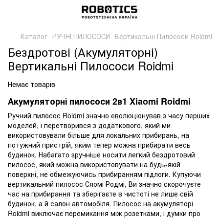
Каталог
РУЧНІ ПИЛОСОСИ
Вертикальні Пилососи Roidmi
Бездротові (Акумуляторні)
Вертикальні Пилососи Roidmi
Немає товарів
Акумуляторні пилососи 2в1 Xiaomi Roidmi
Ручний пилосос Roidmi значно еволюціонував з часу перших
моделей, і перетворився з додаткового, який ми
використовували більше для локальних прибирань, на
потужний пристрій, яким тепер можна прибирати весь
будинок. Набагато зручніше носити легкий бездротовий
пилосос, який можна використовувати на будь-якій
поверхні, не обмежуючись прибиранням підлоги. Купуючи
вертикальний пилосос Сяомі Родмі, Ви значно скорочуєте
час на прибирання та зберігаєте в чистоті не лише свій
будинок, а й салон автомобіля. Пилосос на акумуляторі
Roidmi виключає перемикання між розетками, і думки про