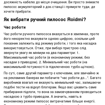
досяжність кабелю до місця очищення. Ви просто знімаєте
пилосос акумуляторний з док-станції і прямуєте туди, де
хочете прибрати.
Як вибрати ручний пилосос Roidmi?
Час роботи
Час роботи ручного пилососа вказується в хвилинах, проте
його некоректно вказувати однією цифрою, оскільки цей
показник залежить від режиму роботи, і того яка насадка
використовується. Отже, при виборі пристрою слід
звернути увагу як мінімум на два параметри: 1.
Максимальний час роботи (в економному режимі, без
насадки з приводом). 2. Мінімальний час роботи (на
максимальній потужності із підключеною турбо-щіткою).
По суті, саме другий параметр є ключовим, але звичайно ж
на рекламних банерах ви побачите "час роботи до...". Багато
виробників взагалі не вказують мінімальний час, залишаючи
подібні тести на відкуп блогерам. Якщо вас цікавить саме
прибирання підлоги, то вона за замовчуванням проводиться
насадкою з турбо-приводом. А значить, навіть в
економному режимі пилосос витрачатиме більше енергії.