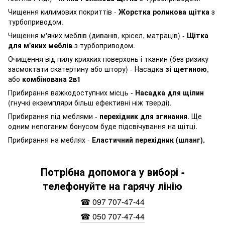
Чищення килимових покриттів -
Жорстка роликова щітка
з
турбоприводом.
Чищення м'яких меблів (диванів, крісел, матраців) -
Щітка
для м'яких меблів
з турбоприводом.
Очищення від пилу крихких поверхонь і тканин (без ризику
засмоктати скатертину або штору) - Насадка
зі щетиною
,
або
комбінована 2в1
Прибирання важкодоступних місць -
Насадка для щілин
(гнучкі екземпляри більш ефективні ніж тверді).
Прибирання під меблями -
перехідник для згинання
. Ще
одним непоганим бонусом буде підсвічування на щітці.
Прибирання на меблях -
Еластичний перехідник (шланг).
Потрібна допомога у виборі -
телефонуйте на гарячу лінію
☎ 097 707-47-44
☎ 050 707-47-44