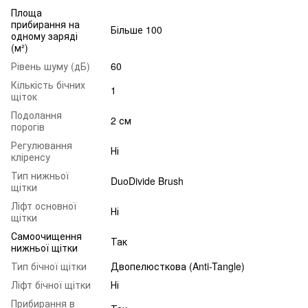
Площа
прибирання на
Більше 100
одному заряді
(м²)
Рівень шуму (дБ)
60
Кількість бічних
1
щіток
Подолання
2 см
порогів
Регулювання
Ні
кліренсу
Тип нижньої
DuoDivide Brush
щітки
Ліфт основної
Ні
щітки
Самоочищення
Так
нижньої щітки
Тип бічної щітки
Двопелюсткова (Anti-Tangle)
Ліфт бічної щітки
Ні
Прибирання в