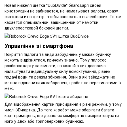
Новая нижняя щётка "DuoDivide" благодаря своей
конструкции не забивается, не наматывает волосы, сразу
скатывая их в центр, чтобы засосать в пылесборник. То же
касается специальной, защищенной от намотки
двухлепестковой боковой щетки.
Управління зі смартфона
Покриття підлоги та види забруднень у межах будинку
можуть відрізнятися, причому значно. Тому пилосос
розбиває карту на кімнати, і в кожній з них дозволяє
налаштувати індивідуальну силу всмоктування, рівень
подачі води та режим збирання. Зони в які заїжджати не
можна відзначити як заборонені, і робот не перетинатиме їх
меж.
Для відображення картки прибирання є різні режими, у тому
числі 3D-картка. До того ж робот може зберігати багато
карт приміщень, що дозволяє комфортно використовувати
його у двох або триповерхових будинках.