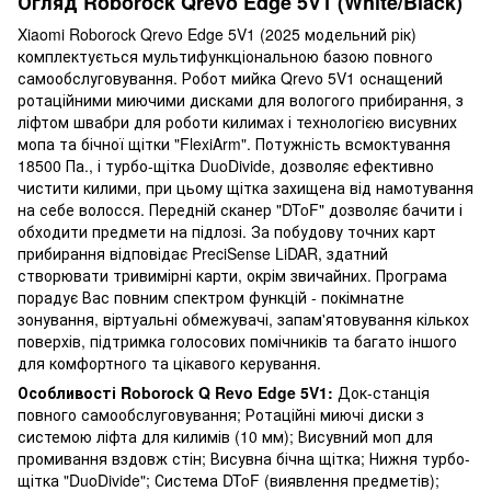
Огляд Roborock Qrevo Edge 5V1 (White/Black)
Xiaomi Roborock Qrevo Edge 5V1 (2025 модельний рік)
комплектується мультифункціональною базою повного
самообслуговування. Робот мийка Qrevo 5V1 оснащений
ротаційними миючими дисками для вологого прибирання, з
ліфтом швабри для роботи килимах і технологією висувних
мопа та бічної щітки "FlexiArm". Потужність всмоктування
18500 Па., і турбо-щітка DuoDivide, дозволяє ефективно
чистити килими, при цьому щітка захищена від намотування
на себе волосся. Передній сканер "DToF" дозволяє бачити і
обходити предмети на підлозі. За побудову точних карт
прибирання відповідає PreciSense LiDAR, здатний
створювати тривимірні карти, окрім звичайних. Програма
порадує Вас повним спектром функцій - покімнатне
зонування, віртуальні обмежувачі, запам'ятовування кількох
поверхів, підтримка голосових помічників та багато іншого
для комфортного та цікавого керування.
Особливості Roborock Q Revo Edge 5V1:
Док-станція
повного самообслуговування; Ротаційні миючі диски з
системою ліфта для килимів (10 мм); Висувний моп для
промивання вздовж стін; Висувна бічна щітка; Нижня турбо-
щітка "DuoDivide"; Система DToF (виявлення предметів);