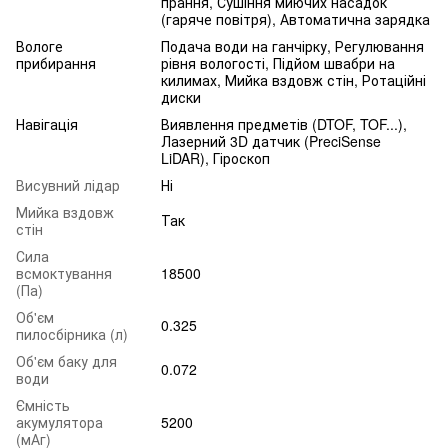
прання, Сушіння миючих насадок
(гаряче повітря), Автоматична зарядка
Вологе
Подача води на ганчірку, Регулювання
прибирання
рівня вологості, Підйом швабри на
килимах, Мийка вздовж стін, Ротаційні
диски
Навігація
Виявлення предметів (DTOF, TOF...),
Лазерний 3D датчик (PreciSense
LiDAR), Гіроскоп
Висувний лідар
Ні
Мийка вздовж
Так
стін
Сила
всмоктування
18500
(Па)
Об'єм
0.325
пилосбірника (л)
Об'єм баку для
0.072
води
Ємність
акумулятора
5200
(мАг)