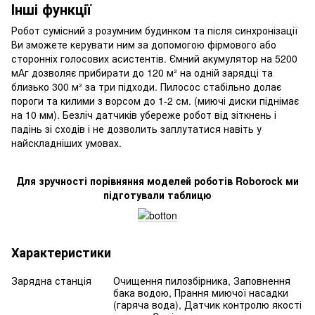
Інші функції
Робот сумісний з розумним будинком та після синхронізації
Ви зможете керувати ним за допомогою фірмового або
сторонніх голосових асистентів. Ємний акумулятор на 5200
мАг дозволяє прибирати до 120 м² на одній зарядці та
близько 300 м² за три підходи. Пилосос стабільно долає
пороги та килими з ворсом до 1-2 см. (миючі диски піднімає
на 10 мм). Безліч датчиків убереже робот від зіткнень і
падінь зі сходів і не дозволить заплутатися навіть у
найскладніших умовах.
Для зручності порівняння моделей роботів Roborock ми
підготували таблицю
Характеристики
Зарядна станція
Очищення пилозбірника, Заповнення
бака водою, Прання миючої насадки
(гаряча вода), Датчик контролю якості