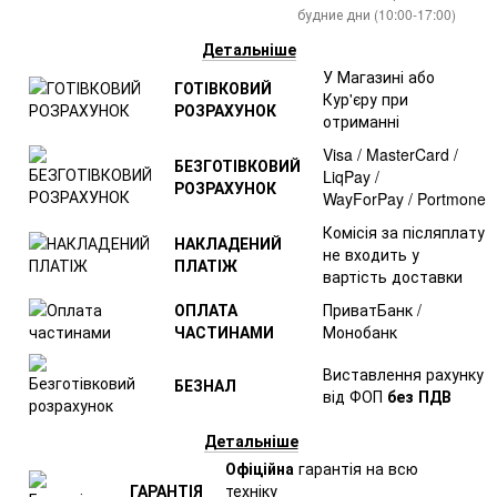
будние дни (10:00-17:00)
Детальніше
У Магазині або
ГОТІВКОВИЙ
Кур'єру при
РОЗРАХУНОК
отриманні
Visa / MasterCard /
БЕЗГОТІВКОВИЙ
LiqPay /
РОЗРАХУНОК
WayForPay / Portmone
Комісія за післяплату
НАКЛАДЕНИЙ
не входить у
ПЛАТІЖ
вартість доставки
ОПЛАТА
ПриватБанк /
ЧАСТИНАМИ
Монобанк
Виставлення рахунку
БЕЗНАЛ
від ФОП
без ПДВ
Детальніше
Офіційна
гарантія на всю
ГАРАНТІЯ
техніку