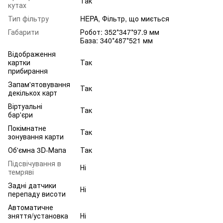
Так
кутах
Тип фільтру
HEPA, Фільтр, що миється
Габарити
Робот: 352*347*97.9 мм
База: 340*487*521 мм
Відображення
картки
Так
прибирання
Запам'ятовування
Так
декількох карт
Віртуальні
Так
бар'єри
Покімнатне
Так
зонування карти
Об'ємна 3D-Мапа
Так
Підсвічування в
Ні
темряві
Задні датчики
Ні
перепаду висоти
Автоматичне
зняття/установка
Ні