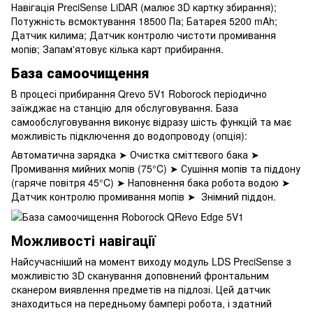
Навігація PreciSense LiDAR (малює 3D картку збирання);
Потужність всмоктування 18500 Па; Батарея 5200 mAh;
Датчик килима; Датчик контролю чистоти промивання
мопів; Запам'ятовує кілька карт прибирання.
База самоочищення
В процесі прибирання Qrevo 5V1 Roborock періодично
заїжджає на станцію для обслуговування. База
самообслуговування виконує відразу шість функцій та має
можливість підключення до водопроводу (опція):
Автоматична зарядка ➤ Очистка сміттєвого бака ➤
Промивання мийних мопів (75°C) ➤ Сушіння мопів та піддону
(гаряче повітря 45°C) ➤ Наповнення бака робота водою ➤
Датчик контролю промивання мопів ➤ Знімний піддон.
Можливості навігації
Найсучасніший на момент виходу модуль LDS PreciSense з
можливістю 3D сканування доповнений фронтальним
сканером виявлення предметів на підлозі. Цей датчик
знаходиться на передньому бампері робота, і здатний