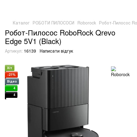
Каталог
РОБОТИ ПИЛОСОСИ
Roborock
Робот-Пилосос Ro
Робот-Пилосос RoboRock Qrevo
Edge 5V1 (Black)
Артикул:
16139
Написати відгук
Хіт
−21%
Відео
4
4