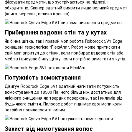
фіксувати предмети, що зустрічаються на підлозі, і
обходити їх. Сканер здатний виявити лише великий предмет
(книга, черевик, велика іграшка).
Прибирання вздовж стін та у кутах
Як бічна щітка, так і правий моп робота Roborock 5V1 Edge
оснащені технологією "FlexiArm". Робот може притискати
свій моп впритул до стінки, коли прибирає вздовж стін або
меблів і висуває бічну щітку, коли потрібно виметати з кутів.
Потужність всмоктування
Двигун Roborock Edge 5V1 здатний нагнітати потужність
всмоктування до 18500 Па, чого більш ніж достатньо для
якісного очищення як твердих поверхонь, так і килимів від
будь-якого сміття. Пилосос робот піднімає свої мопи коли
потрібно попилососити килим.
Захист від намотування волос