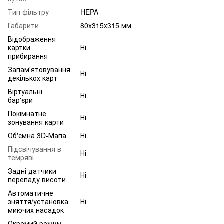
Тип фільтру
HEPA
Габарити
80x315x315 мм
Відображення
картки
Ні
прибирання
Запам'ятовування
Ні
декількох карт
Віртуальні
Ні
бар'єри
Покімнатне
Ні
зонування карти
Об'ємна 3D-Мапа
Ні
Підсвічування в
Ні
темряві
Задні датчики
Ні
перепаду висоти
Автоматичне
зняття/установка
Ні
миючих насадок
Окремий режим