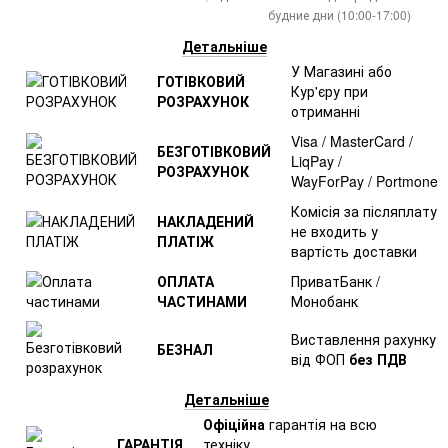
будние дни (10:00-17:00)
Детальніше
У Магазині або
ГОТІВКОВИЙ
Кур'єру при
РОЗРАХУНОК
отриманні
Visa / MasterCard /
БЕЗГОТІВКОВИЙ
LiqPay /
РОЗРАХУНОК
WayForPay / Portmone
Комісія за післяплату
НАКЛАДЕНИЙ
не входить у
ПЛАТІЖ
вартість доставки
ОПЛАТА
ПриватБанк /
ЧАСТИНАМИ
Монобанк
Виставлення рахунку
БЕЗНАЛ
від ФОП
без ПДВ
Детальніше
Офіційна
гарантія на всю
ГАРАНТІЯ
техніку