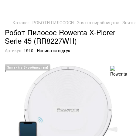
Каталог
РОБОТИ ПИЛОСОСИ
Зняті з виробництва
Зняті 
Робот Пилосос Rowenta X-Plorer
Serie 45 (RR8227WH)
Артикул:
1910
Написати відгук
Знятий з Виробництва!