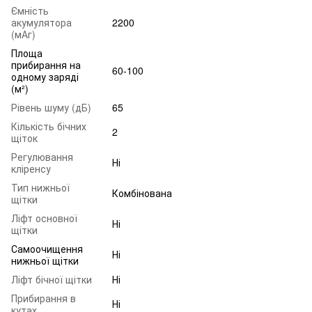
Ємність
акумулятора
2200
(мАг)
Площа
прибирання на
60-100
одному заряді
(м²)
Рівень шуму (дБ)
65
Кількість бічних
2
щіток
Регулювання
Ні
кліренсу
Тип нижньої
Комбінована
щітки
Ліфт основної
Ні
щітки
Самоочищення
Ні
нижньої щітки
Ліфт бічної щітки
Ні
Прибирання в
Ні
кутах