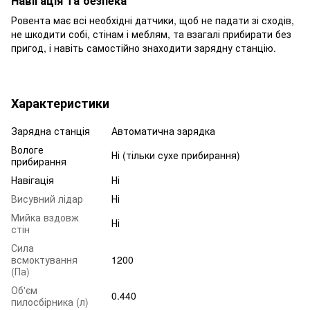
Навігація та безпека
Ровента має всі необхідні датчики, щоб не падати зі сходів,
не шкодити собі, стінам і меблям, та взагалі прибирати без
пригод, і навіть самостійно знаходити зарядну станцію.
Характеристики
Зарядна станція
Автоматична зарядка
Вологе
Ні (тільки сухе прибирання)
прибирання
Навігація
Ні
Висувний лідар
Ні
Мийка вздовж
Ні
стін
Сила
всмоктування
1200
(Па)
Об'єм
0.440
пилосбірника (л)