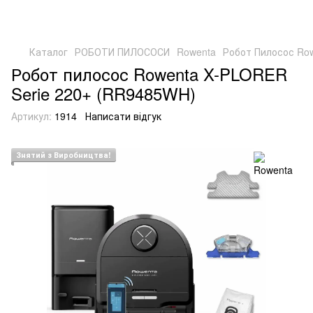
Каталог
РОБОТИ ПИЛОСОСИ
Rowenta
Робот Пилосос Ro
Робот пилосос Rowenta X-PLORER
Serie 220+ (RR9485WH)
Артикул:
1914
Написати відгук
Знятий з Виробництва!