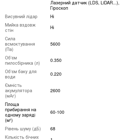
Лазерний датчик (LDS, LiDAR...),
Гіроскоп
Висувний лідар
Ні
Мийка вздовж
Ні
стін
Сила
всмоктування
5600
(Па)
Об'єм
0.350
пилосбірника (л)
Об'єм баку для
0.220
води
Ємність
акумулятора
2600
(мАг)
Площа
прибирання на
60-100
одному заряді
(м²)
Рівень шуму (дБ)
68
Кількість бічних
1