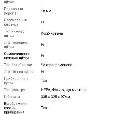
щіток
Подолання
18 мм
порогів
Регулювання
Ні
кліренсу
Тип нижньої
Комбінована
щітки
Ліфт основної
Ні
щітки
Самоочищення
Ні
нижньої щітки
Тип бічної щітки
Чотирипроменева
Ліфт бічної щітки
Ні
Прибирання в
Так
кутах
Тип фільтру
HEPA, Фільтр, що миється
Габарити
335 x 325 x 97мм
Відображення
картки
Так
прибирання