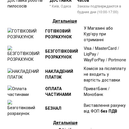
* Київ, Одеса
Заказы подтверждаются в
будние дни (10:00-17:00)
Детальніше
У Магазині або
ГОТІВКОВИЙ
Кур'єру при
РОЗРАХУНОК
отриманні
Visa / MasterCard /
БЕЗГОТІВКОВИЙ
LiqPay /
РОЗРАХУНОК
WayForPay / Portmone
Комісія за післяплату
НАКЛАДЕНИЙ
не входить у
ПЛАТІЖ
вартість доставки
ОПЛАТА
ПриватБанк /
ЧАСТИНАМИ
Монобанк
Виставлення рахунку
БЕЗНАЛ
від ФОП
без ПДВ
Детальніше