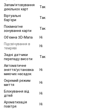
Запам'ятовування
Так
декількох карт
Віртуальні
Так
бар'єри
Покімнатне
Так
зонування карти
Об'ємна 3D-Мапа
Ні
Підсвічування в
Ні
темряві
Задні датчики
Так
перепаду висоти
Автоматичне
зняття/установка
Ні
миючих насадок
Окремий режим
Ні
миття
Блокування від
Ні
дітей
Ароматизація
Ні
повітря