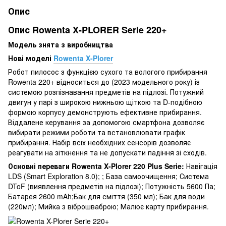
Опис
Опис Rowenta X-PLORER Serie 220+
Модель знята з виробництва
Нові моделі
Rowenta X-Plorer
Робот пилосос з функцією сухого та вологого прибирання
Rowenta 220+ відноситься до (2023 модельного року) із
системою розпізнавання предметів на підлозі. Потужний
двигун у парі з широкою нижньою щіткою та D-подібною
формою корпусу демонструють ефективне прибирання.
Віддалене керування за допомогою смартфона дозволяє
вибирати режими роботи та встановлювати графік
прибирання. Набір всіх необхідних сенсорів дозволяє
реагувати на зіткнення та не допускати падіння зі сходів.
Основні переваги Rowenta X-Plorer 220 Plus Serie:
Навігація
LDS (Smart Exploration 8.0); ; База самоочищення; Система
DToF (виявлення предметів на підлозі); Потужність 5600 Па;
Батарея 2600 mAh;Бак для сміття (350 мл); Бак для води
(220мл); Мийка з віброшваброю; Малює карту прибирання.