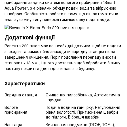
прибирання завдяки системі вологого прибирання "Smart
Aqua Power", з 4 рівнями об'єму подачі води та вібруючою
шваброю. Особливість робота в тому, що він автоматично
аналізує зміну типу поверхні і змінює силу подачі води.
Додаткові функції
Ровента 220 плюс має всі необхідні датчики, щоб не падати
зі сходів та самостійно знаходити зарядну станцію після
завершення очищення. Поріг подолання перепаду висоти
становить 18 мм., і цього достатньо щоб обробляти більшу
частину покриття для підлоги вашого будинку.
Характеристики
Зарядна станція
Очищення пилозбірника, Автоматична
зарядка
Вологе
Подача води на ганчірку, Регулювання
прибирання
рівня вологості, Притискання швабри
до підлоги, Вібрація швабри
Навігація
Виявлення предметів (DTOF, TOF...),