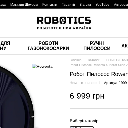
авка
Магазин Шоурум
Контакти
Гарантії
Відгуки
YouTube
Авторськ
 ДЛЯ
РОБОТИ
РУЧНІ
АК
НУ
ГАЗОНОКОСАРКИ
ПИЛОСОСИ
Головна
Каталог
РОБОТИ ПИ
Робот Пилосос Rowenta X-Plorer Serie
Робот Пилосос Rowent
Немає в наявності
Артикул: 1909
6 999 грн
Виберіть колір