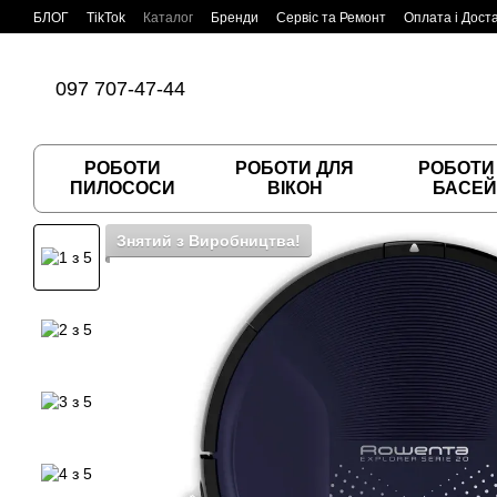
Перейти до основного контенту
БЛОГ
TikTok
Каталог
Бренди
Сервіс та Ремонт
Оплата і Дост
Угода користувача
Договір публічної оферти
097 707-47-44
РОБОТИ
РОБОТИ ДЛЯ
РОБОТИ
ПИЛОСОСИ
ВІКОН
БАСЕЙ
Знятий з Виробництва!