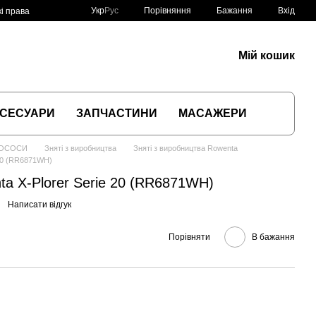
Порівняння
Укр
Рус
Бажання
Вхід
і права
Мій кошик
СЕСУАРИ
ЗАПЧАСТИНИ
МАСАЖЕРИ
ЛОСОСИ
Зняті з виробництва
Зняті з виробництва Rowenta
 20 (RR6871WH)
a X-Plorer Serie 20 (RR6871WH)
Написати відгук
Порівняти
В бажання