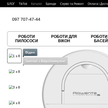
Перейти до основного контенту
БЛОГ
TikTok
Каталог
Бренди
Сервіс та Ремонт
Оплата і Дост
Угода користувача
Договір публічної оферти
097 707-47-44
РОБОТИ
РОБОТИ ДЛЯ
РОБОТИ
ПИЛОСОСИ
ВІКОН
БАСЕЙ
Відео
Знятий з Виробництва!