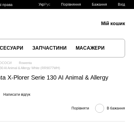
Порівняння
Укр
Рус
Бажання
Вхід
і права
Мій кошик
СЕСУАРИ
ЗАПЧАСТИНИ
МАСАЖЕРИ
ЛОСОСИ
Rowenta
30 AI Animal & Allergy White (RR9077WH)
 X-Plorer Serie 130 AI Animal & Allergy
Написати відгук
Порівняти
В бажання