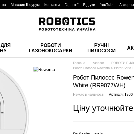
авка
Магазин Шоурум
Контакти
Гарантії
Відгуки
YouTube
Авторськ
 ДЛЯ
РОБОТИ
РУЧНІ
АК
НУ
ГАЗОНОКОСАРКИ
ПИЛОСОСИ
Головна
Каталог
РОБОТИ ПИ
Робот Пилосос Rowenta X-Plorer Serie 1
Робот Пилосос Rowenta
White (RR9077WH)
Немає в наявності
Артикул: 1906
Ціну уточнюйте