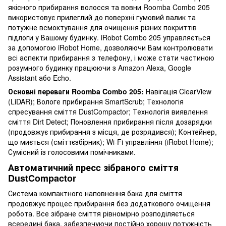
якісного прибирання волосся та вовни Roomba Combo 205
використовує прилеглий до поверхні гумовий валик та
потужне всмоктування для очищення різних покриттів
підлоги у Вашому будинку. iRobot Combo 205 управляється
за допомогою iRobot Home, дозволяючи Вам контролювати
всі аспекти прибирання з телефону, і може стати частиною
розумного будинку працюючи з Amazon Alexa, Google
Assistant або Echo.
Основні переваги Roomba Combo 205:
Навігація ClearView
(LiDAR); Вологе прибирання SmartScrub; Технологія
спресування сміття DustCompactor; Технологія виявлення
сміття Dirt Detect; Поновлення прибирання після дозарядки
(продовжує прибирання з місця, де розрядився); Контейнер,
що миється (сміттєзбірник); Wi-Fi управління (iRobot Home);
Сумісний із голосовими помічниками.
Автоматичний пресc зібраного сміття
DustCompactor
Система компактного наповнення бака для сміття
продовжує процес прибирання без додаткового очищення
робота. Все зібране сміття рівномірно розподіляється
всередині бака, забезпечуючи постійно хорошу потужність