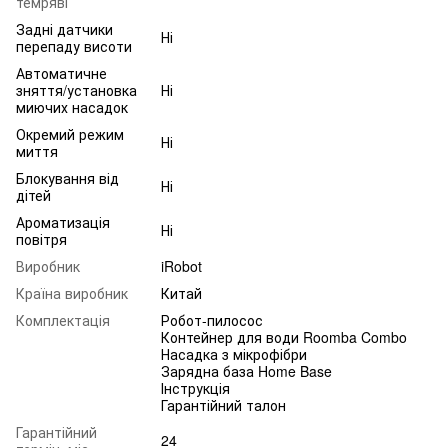
темряві
Задні датчики
Ні
перепаду висоти
Автоматичне
зняття/установка
Ні
миючих насадок
Окремий режим
Ні
миття
Блокування від
Ні
дітей
Ароматизація
Ні
повітря
Виробник
iRobot
Країна виробник
Китай
Комплектація
Робот-пилосос
Контейнер для води Roomba Combo
Насадка з мікрофібри
Зарядна база Home Base
Інструкція
Гарантійний талон
Гарантійний
24