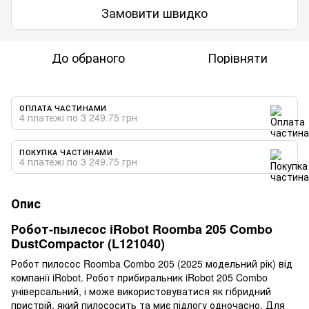
Замовити швидко
До обраного
Порівняти
ОПЛАТА ЧАСТИНАМИ
4 платежі по 3 249.75 грн
ПОКУПКА ЧАСТИНАМИ
4 платежі по 3 249.75 грн
Опис
Робот-пылесос iRobot Roomba 205 Combo
DustCompactor (L121040)
Робот пилосос Roomba Combo 205 (2025 модельний рік) від
компанії iRobot. Робот прибиральник iRobot 205 Combo
універсальний, і може використовуватися як гібридний
пристрій, який пилососить та миє підлогу одночасно. Для