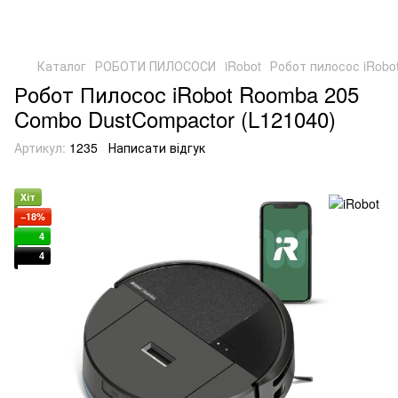
Каталог
РОБОТИ ПИЛОСОСИ
iRobot
Робот пилосос iRobo
Робот Пилосос iRobot Roomba 205
Combo DustCompactor (L121040)
Артикул:
1235
Написати відгук
Хіт
−18%
4
4