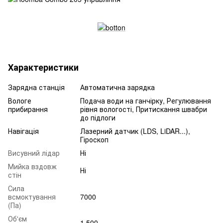
Характеристики
Зарядна станція
Автоматична зарядка
Вологе
Подача води на ганчірку, Регулювання
прибирання
рівня вологості, Притискання швабри
до підлоги
Навігація
Лазерний датчик (LDS, LiDAR...),
Гіроскоп
Висувний лідар
Ні
Мийка вздовж
Ні
стін
Сила
всмоктування
7000
(Па)
Об'єм
1.500