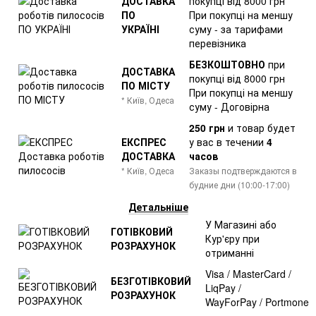
ДОСТАВКА
покупці від 8000 грн
ПО
При покупці на меншу
УКРАЇНІ
суму - за тарифами
перевізника
БЕЗКОШТОВНО
при
ДОСТАВКА
покупці від 8000 грн
ПО МІСТУ
При покупці на меншу
* Київ, Одеса
суму - Договірна
250 грн
и товар
будет
ЕКСПРЕС
у вас в течении
4
ДОСТАВКА
часов
* Київ, Одеса
Заказы подтверждаются в
будние дни (10:00-17:00)
Детальніше
У Магазині або
ГОТІВКОВИЙ
Кур'єру при
РОЗРАХУНОК
отриманні
Visa / MasterCard /
БЕЗГОТІВКОВИЙ
LiqPay /
РОЗРАХУНОК
WayForPay / Portmone