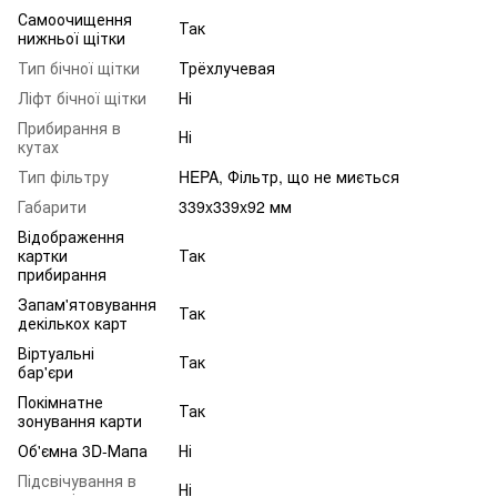
Самоочищення
Так
нижньої щітки
Тип бічної щітки
Трёхлучевая
Ліфт бічної щітки
Ні
Прибирання в
Ні
кутах
Тип фільтру
HEPA, Фільтр, що не миється
Габарити
339x339x92 мм
Відображення
картки
Так
прибирання
Запам'ятовування
Так
декількох карт
Віртуальні
Так
бар'єри
Покімнатне
Так
зонування карти
Об'ємна 3D-Мапа
Ні
Підсвічування в
Ні