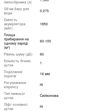
пилосбірника (л)
Об'єм баку для
0.275
води
Ємність
акумулятора
1850
(мАг)
Площа
прибирання на
60-100
одному заряді
(м²)
Рівень шуму (дБ)
60
Кількість бічних
1
щіток
Подолання
16 мм
порогів
Регулювання
Ні
кліренсу
Тип нижньої
Силіконова
щітки
Ліфт основної
Ні
щітки