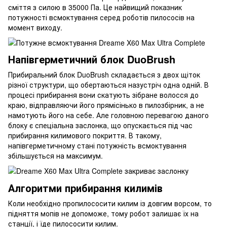
сміття з силою в 35000 Па. Це найвищий показник
потужності всмоктування серед роботів пилососів на
момент виходу.
Напівгерметичний блок DuoBrush
Прибиральний блок DuoBrush складається з двох щіток
різної структури, що обертаються назустріч одна одній. В
процесі прибирання вони скатують зібране волосся до
краю, відправляючи його прямісінько в пилозбірник, а не
намотують його на себе. Але головною перевагою даного
блоку є спеціальна заслонка, що опускається під час
прибирання килимового покриття. В такому,
напівгерметичному стані потужність всмоктування
збільшується на максимум.
Алгоритми прибирання килимів
Коли необхідно пропилососити килим із довгим ворсом, то
підняття мопів не допоможе, тому робот залишає їх на
станції, і їде пилососити килим.