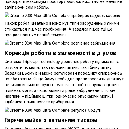
прибирати максимум простору вздовж них, тим не менш не
зачіпаючи сам кабель.
Також робот ідеально верифікує типи забруднень з якими
стикається під час прибирання. А завдяки підсвітці це
працює навіть у повній темряві.
Корекція роботи в залежності від умов
Система TripleUp Technology дозволяє роботу підіймати та
опускати як мопи, так і основні щітки, так і бічну щітку.
Завдяки цьому він може регулювати поведінку спираючись
на обставини. Якщо йому необхідно пропилососити ділянку з
великою кількістю сухого сміття, то робот опускає щітки і
підіймає мопи, а якщо відмити рідке забруднення, то він
навпаки – підіймає щітки, одночасно опускаючи мопи, і
здійснює тільки вологе прибирання.
Гаряча мийка з активним тиском
Термошвабри з гарячою водою (40°C) активно видаляють