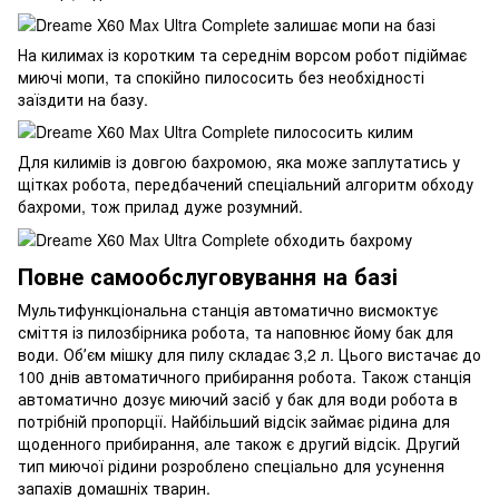
На килимах із коротким та середнім ворсом робот підіймає
миючі мопи, та спокійно пилососить без необхідності
заїздити на базу.
Для килимів із довгою бахромою, яка може заплутатись у
щітках робота, передбачений спеціальний алгоритм обходу
бахроми, тож прилад дуже розумний.
Повне самообслуговування на базі
Мультифункціональна станція автоматично висмоктує
сміття із пилозбірника робота, та наповнює йому бак для
води. Обʼєм мішку для пилу складає 3,2 л. Цього вистачає до
100 днів автоматичного прибирання робота. Також станція
автоматично дозує миючий засіб у бак для води робота в
потрібній пропорції. Найбільший відсік займає рідина для
щоденного прибирання, але також є другий відсік. Другий
тип миючої рідини розроблено спеціально для усунення
запахів домашніх тварин.