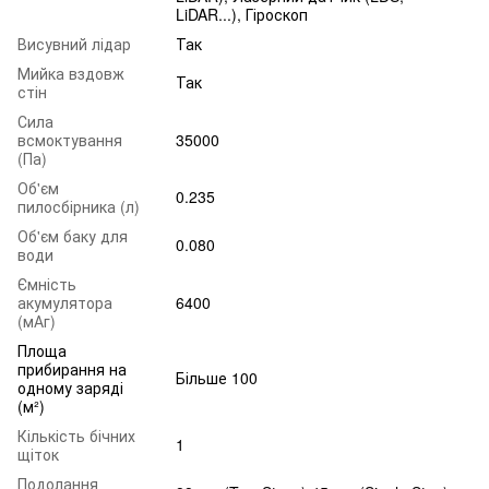
LiDAR...), Гіроскоп
Висувний лідар
Так
Мийка вздовж
Так
стін
Сила
всмоктування
35000
(Па)
Об'єм
0.235
пилосбірника (л)
Об'єм баку для
0.080
води
Ємність
акумулятора
6400
(мАг)
Площа
прибирання на
Більше 100
одному заряді
(м²)
Кількість бічних
1
щіток
Подолання