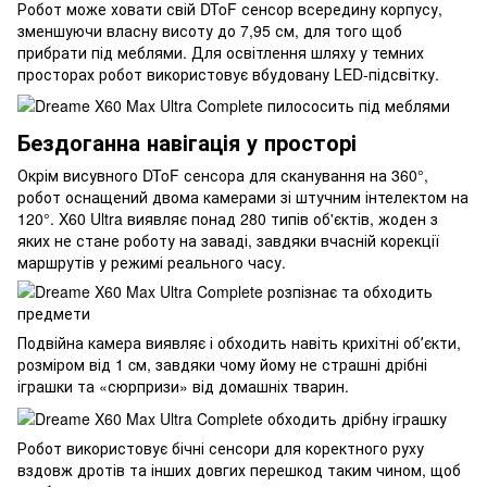
Робот може ховати свій DToF сенсор всередину корпусу,
зменшуючи власну висоту до 7,95 см, для того щоб
прибрати під меблями. Для освітлення шляху у темних
просторах робот використовує вбудовану LED-підсвітку.
Бездоганна навігація у просторі
Окрім висувного DToF сенсора для сканування на 360°,
робот оснащений двома камерами зі штучним інтелектом на
120°. X60 Ultra виявляє понад 280 типів об'єктів, жоден з
яких не стане роботу на заваді, завдяки вчасній корекції
маршрутів у режимі реального часу.
Подвійна камера виявляє і обходить навіть крихітні обʼєкти,
розміром від 1 cм, завдяки чому йому не страшні дрібні
іграшки та «сюрпризи» від домашніх тварин.
Робот використовує бічні сенсори для коректного руху
вздовж дротів та інших довгих перешкод таким чином, щоб