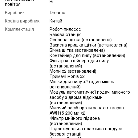
Ні
повітря
Виробник
Dreame
Країна виробник
Китай
Комплектація
Робот-пилосос
Базова станція
Основна щітка (встановлена)
Захисна кришка щітки (встановлена)
Бічна щітка (встановлена)
Контейнер для пилу (встановлений)
Фільтр контейнера для пилу
(встановлений)
Мопи x2 (встановлені)
Тримачі мопів x2
Мішки для пилу x2 (один мішок
встановлений)
Модуль автоматичної подачі миючого
засобу з двома відсіками
(встановлений)
Миючий засіб проти запахів тварин
AWH15 200 мл x2
Фільтр мийного піддона
(встановлений)
Подовжувальна пластина пандуса
базової станції