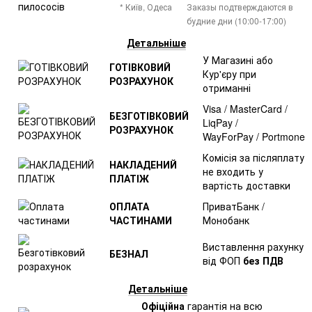
* Київ, Одеса
Заказы подтверждаются в
будние дни (10:00-17:00)
Детальніше
У Магазині або
ГОТІВКОВИЙ
Кур'єру при
РОЗРАХУНОК
отриманні
Visa / MasterCard /
БЕЗГОТІВКОВИЙ
LiqPay /
РОЗРАХУНОК
WayForPay / Portmone
Комісія за післяплату
НАКЛАДЕНИЙ
не входить у
ПЛАТІЖ
вартість доставки
ОПЛАТА
ПриватБанк /
ЧАСТИНАМИ
Монобанк
Виставлення рахунку
БЕЗНАЛ
від ФОП
без ПДВ
Детальніше
Офіційна
гарантія на всю