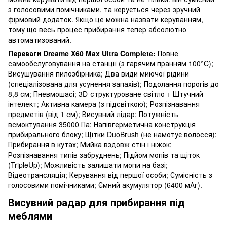
з голосовими помічниками, та керується через зручний
фірмовий додаток. Якщо це можна назвати керуванням,
тому що весь процес прибирання тепер абсолютно
автоматизований.
Переваги Dreame X60 Max Ultra Complete:
Повне
самообслуговування на станції (з гарячим пранням 100°C);
Висушування пилозбірника; Два види миючої рідини
(спеціалізована для усунення запахів); Подолання порогів до
8,8 см; Пневмошасі; 3D-структуроване світло + Штучний
інтелект; Активна камера (з підсвіткою); Розпізнавання
предметів (від 1 см); Висувний лідар; Потужність
всмоктування 35000 Па; Напівгерметична конструкція
прибирального блоку; Щітки DuoBrush (не намотує волосся);
Прибирання в кутах; Мийка вздовж стін і ніжок;
Розпізнавання типів забруднень; Підйом мопів та щіток
(TripleUp); Можливість залишати мопи на базі;
Відеотрансляція; Керування від першої особи; Сумісність з
голосовими помічниками; Ємний акумулятор (6400 мАг).
Висувний радар для прибирання під
меблями