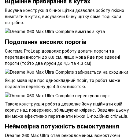
Відмінне прибирання в кутах
Висувна конструкція бічної щітки дозволяє роботу якісно
вимітати в кутах, висуваючи бічну щітку саме тоді коли
потрібно.
Подолання високих порогів
Система ProLeap дозволяє роботу долати пороги та
перепади висоти до 8,8 см, якщо мова йде про здвоєні
пороги (тобто два яруси до 4,5 та 4,3 см).
Якщо мова йде про односкладний поріг, то робот може
подолати перепону до 4,5 см висотою.
Також конструкція робота дозволяє йому підіймати свій
корпус над поверхнею, збільшуючи кліренс. Завдяки цьому
він може ефективно перетинати ніжки U-подібних стільців.
Неймовірна потужність всмоктування
Dreame X60 Max Ultra став рекордсменом, всмоктуючи