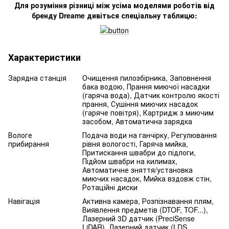
Для розуміння різниці між усіма моделями роботів від
бренду Dreame дивіться спеціальну таблицю:
Характеристики
Зарядна станція
Очищення пилозбірника, Заповнення
бака водою, Прання миючої насадки
(гаряча вода), Датчик контролю якості
прання, Сушіння миючих насадок
(гаряче повітря), Картридж з миючим
засобом, Автоматична зарядка
Вологе
Подача води на ганчірку, Регулювання
прибирання
рівня вологості, Гаряча мийка,
Притискання швабри до підлоги,
Підйом швабри на килимах,
Автоматичне зняття/установка
миючих насадок, Мийка вздовж стін,
Ротаційні диски
Навігація
Активна камера, Розпізнавання плям,
Виявлення предметів (DTOF, TOF...),
Лазерний 3D датчик (PreciSense
LiDAR), Лазерний датчик (LDS,