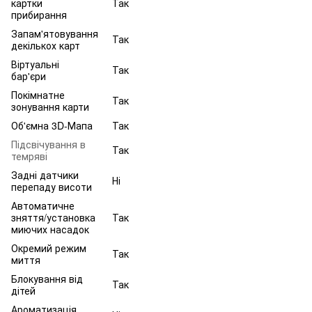
картки
Так
прибирання
Запам'ятовування
Так
декількох карт
Віртуальні
Так
бар'єри
Покімнатне
Так
зонування карти
Об'ємна 3D-Мапа
Так
Підсвічування в
Так
темряві
Задні датчики
Ні
перепаду висоти
Автоматичне
зняття/установка
Так
миючих насадок
Окремий режим
Так
миття
Блокування від
Так
дітей
Ароматизація