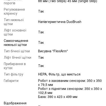
88 мм (Two Steps) 45 мм (Single Step)
порогів
Регулювання
Так
кліренсу
Тип нижньої
Напівгерметична DuoBrush
щітки
Ліфт основної
Так
щітки
Самоочищення
Так
нижньої щітки
Тип бічної щітки
Висувна "FlexiArm"
Ліфт бічної щітки
Так
Прибирання в
Так
кутах
Тип фільтру
HEPA, Фільтр, що миється
Габарити
Робот з захованим сенсором: 350 x 350
x 79,5 мм
Робот з піднятим сенсором: 350 x 350 x
102,8 мм
База: 390 x 423 x 499 мм
Відображення