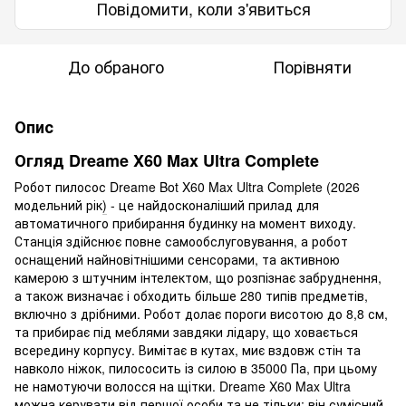
Повідомити, коли з'явиться
До обраного
Порівняти
Опис
Огляд Dreame X60 Max Ultra Complete
Робот пилосос Dreame Bot X60 Max Ultra Complete (2026
модельний рік
)
- це найдосконаліший прилад для
автоматичного прибирання будинку на момент виходу.
Станція здійснює повне самообслуговування, а робот
оснащений найновітнішими сенсорами, та активною
камерою з штучним інтелектом, що розпізнає забруднення,
а також визначає і обходить більше 280 типів предметів,
включно з дрібними. Робот долає пороги висотою до 8,8 см,
та прибирає під меблями завдяки лідару, що ховається
всередину корпусу. Вимітає в кутах, миє вздовж стін та
навколо ніжок, пилососить із силою в 35000 Па, при цьому
не намотуючи волосся на щітки. Dreame X60 Max Ultra
можна керувати від першої особи та не тільки: він сумісний