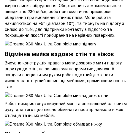
жирні і липкі забруднення. Обертаючись з максимальною
швидкістю 230 об/хв, робот автоматично прискорює
обертання при виявленні стійких плям. Мопи робота
нахиляються на ±5° (діапазон 10°), та тиснуть на підлогу з
силою до 15N, для підтримки контакту з підлогою та
покращення якості прибирання на нерівних поверхнях.
Відмінна мийка вздовж стін та ніжок
Висувна конструкція правого мопу дозволяє мити підлогу
впритул до стін, не залишаючи непромитих ділянок. А
завдяки спеціальним рухам робот здатний діставати
диском навіть углиб щілин під меблями, промиваючи навіть
там.
Робот використовує висувний моп та спеціальний алгоритм
руху, для того щоб якісно обмивати простір навколо ніжок
стільців та інших меблів.