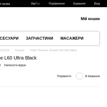
Порівняння
Укр
Рус
Бажання
Вхід
і права
Мій кошик
СЕСУАРИ
ЗАПЧАСТИНИ
МАСАЖЕРИ
ЛОСОСИ
Dreame
Робот Пилосос Dreame L60 Ultra Black
 L60 Ultra Black
3
Написати відгук
Порівняти
В бажання