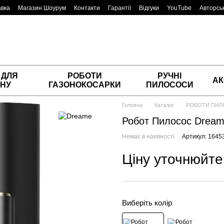
авка
Магазин Шоурум
Контакти
Гарантії
Відгуки
YouTube
Авторськ
 ДЛЯ
РОБОТИ
РУЧНІ
АК
НУ
ГАЗОНОКОСАРКИ
ПИЛОСОСИ
Головна
Каталог
РОБОТИ ПИ
Робот Пилосос Dreame
Немає в наявності
Артикул: 1645
Ціну уточнюйте
Виберіть колір