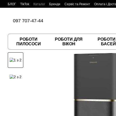
Перейти до основного контенту
БЛОГ
TikTok
Каталог
Бренди
Сервіс та Ремонт
Оплата і Дост
Угода користувача
Договір публічної оферти
097 707-47-44
РОБОТИ
РОБОТИ ДЛЯ
РОБОТИ
ПИЛОСОСИ
ВІКОН
БАСЕЙ