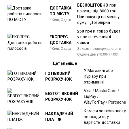
БЕЗКОШТОВНО
при
ДОСТАВКА
покупці від 8000 грн
ПО МІСТУ
При покупці на меншу
* Київ, Одеса
суму - Договірна
250 грн
и товар
будет
ЕКСПРЕС
у вас в течении
4
ДОСТАВКА
часов
* Київ, Одеса
Заказы подтверждаются в
будние дни (10:00-17:00)
Детальніше
У Магазині або
ГОТІВКОВИЙ
Кур'єру при
РОЗРАХУНОК
отриманні
Visa / MasterCard /
БЕЗГОТІВКОВИЙ
LiqPay /
РОЗРАХУНОК
WayForPay / Portmone
Комісія за післяплату
НАКЛАДЕНИЙ
не входить у
ПЛАТІЖ
вартість доставки