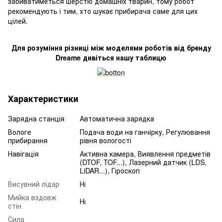
забиватиметься шерстю домашніх тварин, тому робот
рекомендують і тим, хто шукає прибирача саме для цих
цілей.
Для розуміння різниці між моделями роботів від бренду
Dreame дивіться нашу таблицю
Характеристики
Зарядна станція
Автоматична зарядка
Вологе
Подача води на ганчірку, Регулювання
прибирання
рівня вологості
Навігація
Активна камера, Виявлення предметів
(DTOF, TOF...), Лазерний датчик (LDS,
LiDAR...), Гіроскоп
Висувний лідар
Ні
Мийка вздовж
Ні
стін
Сила