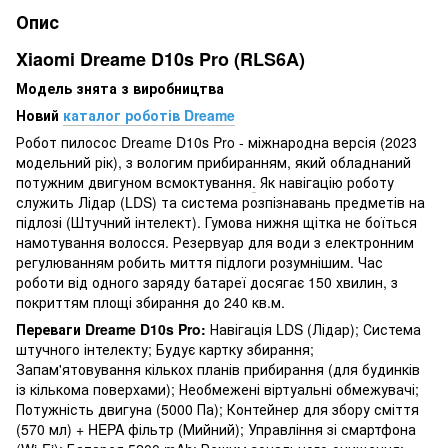
Опис
Xiaomi Dreame D10s Pro (RLS6A)
Модель знята з виробництва
Новий
каталог роботів Dreame
Робот пилосос Dreame D10s Pro - міжнародна версія (2023
модельний рік), з вологим прибиранням, який обладнаний
потужним двигуном всмоктування
.
Як навігацію роботу
служить Лідар (LDS) та система розпізнавань предметів на
підлозі (Штучний інтелект). Гумова нижня щітка не боїться
намотування волосся. Резервуар для води з електронним
регулюванням робить миття підлоги розумнішим. Час
роботи від одного заряду батареї досягає 150 хвилин, з
покриттям площі збирання до 240 кв.м.
Переваги Dreame D10s Pro:
Навігація LDS (Лідар); Система
штучного інтелекту; Будує картку збирання;
Запам'ятовування кількох планів прибирання (для будинків
із кількома поверхами); Необмежені віртуальні обмежувачі;
Потужність двигуна (5000 Па); Контейнер для збору сміття
(570 мл) + HEPA фільтр (Мийний); Управління зі смартфона