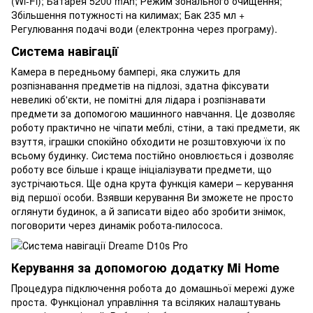
(Wi-Fi); Батарея 5200 mAh; Режим зонального очищення;
Збільшення потужності на килимах; Бак 235 мл +
Регулювання подачі води (електронна через програму).
Система навігації
Камера в передньому бампері, яка служить для
розпізнавання предметів на підлозі, здатна фіксувати
невеликі об'єкти, не помітні для лідара і розпізнавати
предмети за допомогою машинного навчання. Це дозволяє
роботу практично не чіпати меблі, стіни, а такі предмети, як
взуття, іграшки спокійно обходити не розштовхуючи їх по
всьому будинку. Система постійно оновлюється і дозволяє
роботу все більше і краще ініціалізувати предмети, що
зустрічаються. Ще одна крута функція камери – керування
від першої особи. Взявши керування Ви зможете не просто
оглянути будинок, а й записати відео або зробити знімок,
поговорити через динамік робота-пилососа.
Керування за допомогою додатку Mi Home
Процедура підключення робота до домашньої мережі дуже
проста. Функціонал управління та всіляких налаштувань