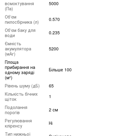
всмоктування
5000
(Па)
Об'єм
0.570
пилосбірника (л)
Об'єм баку для
0.235
води
Ємність
акумулятора
5200
(мАг)
Площа
прибирання на
Більше 100
одному заряді
(м²)
Рівень шуму (дБ)
65
Кількість бічних
1
щіток
Подолання
2 см
порогів
Регулювання
Ні
кліренсу
Тип нижньої