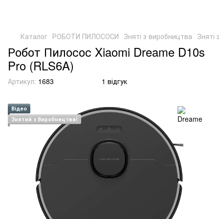
Каталог
РОБОТИ ПИЛОСОСИ
Зняті з виробництва
Зняті 
Робот Пилосос Xiaomi Dreame D10s
Pro (RLS6A)
Артикул:
1683
1 відгук
Відео
Знятий з Виробництва!