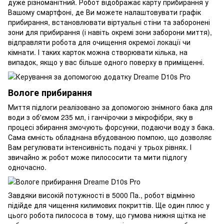
дуже різноманітний. Робот відображає карту прибирання у
Вашому смартфоні, де Ви можете налаштовувати графік
прибирання, встановлювати віртуальні стіни та заборонені
зони для прибирання (і навіть окремі зони заборони миття),
відправляти робота для очищення окремої локації чи
кімнати. І таких карток можна створювати кілька, на
випадок, якщо у вас більше одного поверху в приміщенні.
Вологе прибирання
Миття підлоги реалізовано за допомогою знімного бака для
води з об'ємом 235 мл, і ганчірочки з мікрофібри, яку в
процесі збирання змочують форсунки, подаючи воду з бака.
Сама ємність обладнана вбудованою помпою, що дозволяє
Вам регулювати інтенсивність подачі у трьох рівнях. І
звичайно ж робот може пилососити та мити підлогу
одночасно.
Завдяки високій потужності в 5000 Па., робот відмінно
підійде для чищення килимових покриттів. Ще один плюс у
цього робота пилососа в тому, що гумова нижня щітка не