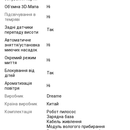
Об'ємна 3D-Мапа
Ні
Підсвічування в
Ні
темряві
Задні датчики
Так
перепаду висоти
Автоматичне
зняття/установка
Ні
миючих насадок
Окремий режим
Ні
миття
Блокування від
Так
дітей
Ароматизація
Ні
повітря
Виробник
Dreame
Країна виробник
Китай
Комплектація
Робот пилосос
Зарядна база
Кабель живлення
Модуль вологого прибирання