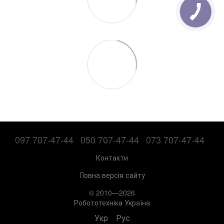
097 707-47-44
050 707-47-44
073 707-47-44
Контакти
Повна версія сайту
© 2010—2026
Робототехніка Україна
Укр
Рус