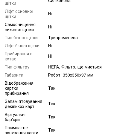
Силіконова
щітки
Ліфт основної
Ні
щітки
Самоочищення
Ні
нижньої щітки
Тип бічної щітки
Трипроменева
Ліфт бічної щітки
Ні
Прибирання в
Ні
кутах
Тип фільтру
HEPA, Фільтр, що миється
Габарити
Робот: 350x350x97 мм
Відображення
картки
Так
прибирання
Запам'ятовування
Так
декількох карт
Віртуальні
Так
бар'єри
Покімнатне
Так
зонування карти