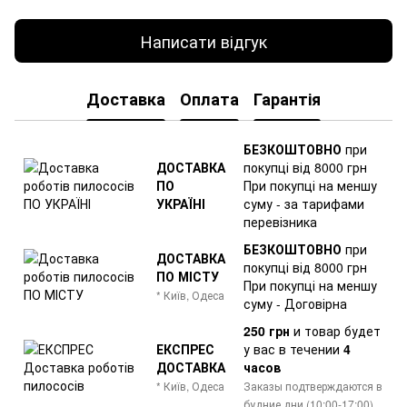
Написати відгук
Доставка
Оплата
Гарантія
БЕЗКОШТОВНО
при
ДОСТАВКА
покупці від 8000 грн
ПО
При покупці на меншу
УКРАЇНІ
суму - за тарифами
перевізника
БЕЗКОШТОВНО
при
ДОСТАВКА
покупці від 8000 грн
ПО МІСТУ
При покупці на меншу
* Київ, Одеса
суму - Договірна
250 грн
и товар
будет
ЕКСПРЕС
у вас в течении
4
ДОСТАВКА
часов
* Київ, Одеса
Заказы подтверждаются в
будние дни (10:00-17:00)