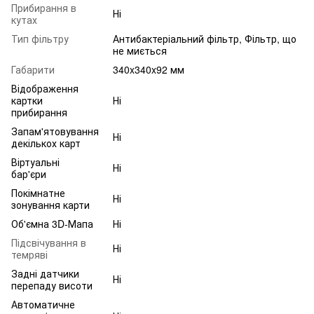
Прибирання в
Ні
кутах
Тип фільтру
Антибактеріальний фільтр, Фільтр, що
не миється
Габарити
340x340x92 мм
Відображення
картки
Ні
прибирання
Запам'ятовування
Ні
декількох карт
Віртуальні
Ні
бар'єри
Покімнатне
Ні
зонування карти
Об'ємна 3D-Мапа
Ні
Підсвічування в
Ні
темряві
Задні датчики
Ні
перепаду висоти
Автоматичне