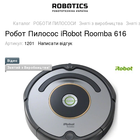
Каталог
РОБОТИ ПИЛОСОСИ
Зняті з виробництва
Зняті 
Робот Пилосос iRobot Roomba 616
Артикул:
1201
Написати відгук
Відео
Знятий з Виробництва!