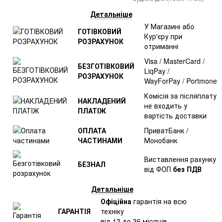
Детальніше
У Магазині або
ГОТІВКОВИЙ
Кур'єру при
РОЗРАХУНОК
отриманні
Visa / MasterCard /
БЕЗГОТІВКОВИЙ
LiqPay /
РОЗРАХУНОК
WayForPay / Portmone
Комісія за післяплату
НАКЛАДЕНИЙ
не входить у
ПЛАТІЖ
вартість доставки
ОПЛАТА
ПриватБанк /
ЧАСТИНАМИ
Монобанк
Виставлення рахунку
БЕЗНАЛ
від ФОП
без ПДВ
Детальніше
Офіційна
гарантія на всю
ГАРАНТІЯ
техніку
від 12 до 36 місяців