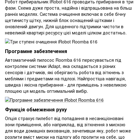
Робот прибиральник iRobot 616 проводить прибирання в три
фази. Схема дуже проста, надійна і відпрацьована на більш
ранніх моделях. Система очищення включає в себе бічну
щетинисту щітку, нижній блок оснащений щітками і
оновлений двигун. Для щоденного підтримки чистоти в
невеликій квартирі ресурсу цієї моделі цілком достатньо.
Програмне забезпечення
Автоматичний пилосос Roomba 616 пересувається під
контролем системи iAdapt, яка складається з різних
сенсорів і датчиків, які оберігають робота від зіткнень з
меблями і предметами на підлозі. Найпростіша навігація,
швидка і якісна прибирання - для приміщень з невеликою
площею ця модель оптимальний вибір.
Функція обмеження руху
Опція страхує пилебот від попадання в несанкціоновані
зони приміщення, або наприклад, від зіткнення з мискою
для води домашніх вихованців, зачепивши яку, робот може
розлити вміст миски на підлогу або пролити на себе, що