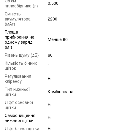
Об'єм
0.500
пилосбірника (л)
Ємність
акумулятора
2200
(мАг)
Площа
прибирання на
Менше 60
одному заряді
(м²)
Рівень шуму (дБ)
60
Кількість бічних
1
щіток
Регулювання
Ні
кліренсу
Тип нижньої
Комбінована
щітки
Ліфт основної
Ні
щітки
Самоочищення
Ні
нижньої щітки
Ліфт бічної щітки
Ні