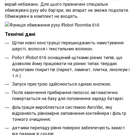
вкрай небажано. Для цього призначені спеціальні
обмежувачі руху або бар'єри, які апарат не зможе подолати.
Обмежувачі в комплект не входять.
Технічні дані
Щітки нової конструкції перешкоджають намотування
шерсті, волосся і текстильних волокон.
Робот iRobot 616 оснащений щітками різних типів, що
дозволяє йому працювати на різних типах твердих
підлогових покриттів (паркет, ламінат, плитка, лінолеум і
т.п.).
Запуск пристрою здійснюється однією кнопкою.
Після закінчення прибирання пилосос автоматично
повертається на базу для поповнення заряду батареї.
фільтрація виробляється системою AeroVac, яку
відрізняють рівномірне заповнення контейнера і фільтр
тонкого очищення;
датчики перепаду рівня поверхні забезпечують захист
від падіння зі сходів;