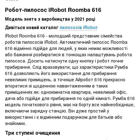
Робот-пилосос iRobot Roomba 616
Модель знята з виробництва у 2021 році
Дивіться новий каталог
пилососів iRobot
iRobot Roomba 616 - молодший представник сімейства
роботів пилососів iRobot. Автоматичний пилосос Roomba
616 відмінно підійде для людей, у яких немає можливості
або бажання розбиратися в тонкощах налаштувань робота
пилососа. Досить натиснути одну кнопку і робот почне
прибирання. Слід враховувати, що характеристики Румба
616 дозволяють його використання для прибирання
невеликих приміщень, а точніше Айробот 616 прекрасно
впоратися зі щоденною навантаженням в таких
приміщеннях як: однокімнатна квартира, невеликий офіс,
дача або підійде для прибирання по одній кімнаті. Румба 616
модель початкового рівня, має на борту все найнеобхідніше,
включаючи зарядну станцію. Він дуже простий у
використанні і є відмінним подарунком для батьків або
знайомих.
Три ступені очищення