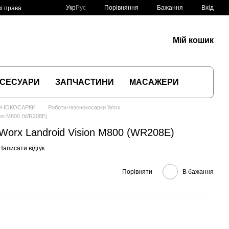
Порівняння
Укр
Рус
Бажання
Вхід
і права
Мій кошик
СЕСУАРИ
ЗАПЧАСТИНИ
МАСАЖЕРИ
ОНОКОСАРКИ
Роботи-газонокосарки Worx
ion M800 (WR208E)
Worx Landroid Vision M800 (WR208E)
Написати відгук
Порівняти
В бажання