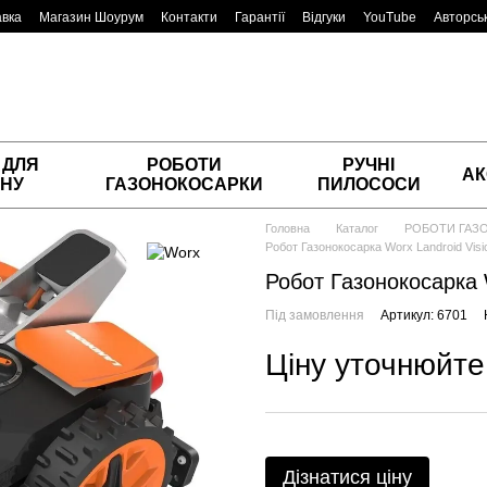
авка
Магазин Шоурум
Контакти
Гарантії
Відгуки
YouTube
Авторськ
 ДЛЯ
РОБОТИ
РУЧНІ
АК
НУ
ГАЗОНОКОСАРКИ
ПИЛОСОСИ
Головна
Каталог
РОБОТИ ГАЗ
Робот Газонокосарка Worx Landroid Vis
Робот Газонокосарка 
Під замовлення
Артикул: 6701
Ціну уточнюйте
Дізнатися ціну