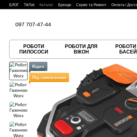
Перейти до основного контенту
БЛОГ
TikTok
Каталог
Бренди
Сервіс та Ремонт
Оплата і Дост
Угода користувача
Договір публічної оферти
097 707-47-44
РОБОТИ
РОБОТИ ДЛЯ
РОБОТИ
ПИЛОСОСИ
ВІКОН
БАСЕЙ
Відео
Під замовлення