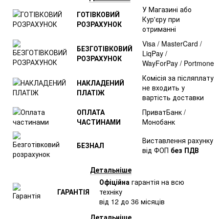
У Магазині або
ГОТІВКОВИЙ
Кур'єру при
РОЗРАХУНОК
отриманні
Visa / MasterCard /
БЕЗГОТІВКОВИЙ
LiqPay /
РОЗРАХУНОК
WayForPay / Portmone
Комісія за післяплату
НАКЛАДЕНИЙ
не входить у
ПЛАТІЖ
вартість доставки
ОПЛАТА
ПриватБанк /
ЧАСТИНАМИ
Монобанк
Виставлення рахунку
БЕЗНАЛ
від ФОП
без ПДВ
Детальніше
Офіційна
гарантія на всю
ГАРАНТІЯ
техніку
від 12 до 36 місяців
Детальніше