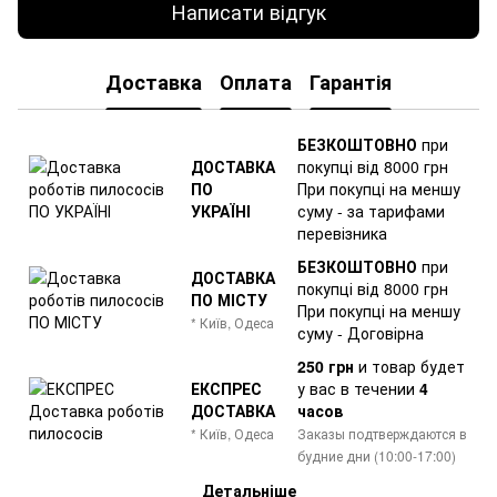
Написати відгук
Доставка
Оплата
Гарантія
БЕЗКОШТОВНО
при
ДОСТАВКА
покупці від 8000 грн
ПО
При покупці на меншу
УКРАЇНІ
суму - за тарифами
перевізника
БЕЗКОШТОВНО
при
ДОСТАВКА
покупці від 8000 грн
ПО МІСТУ
При покупці на меншу
* Київ, Одеса
суму - Договірна
250 грн
и товар
будет
ЕКСПРЕС
у вас в течении
4
ДОСТАВКА
часов
* Київ, Одеса
Заказы подтверждаются в
будние дни (10:00-17:00)
Детальніше