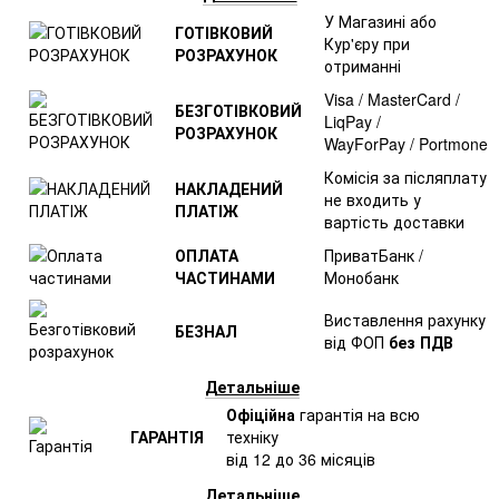
У Магазині або
ГОТІВКОВИЙ
Кур'єру при
РОЗРАХУНОК
отриманні
Visa / MasterCard /
БЕЗГОТІВКОВИЙ
LiqPay /
РОЗРАХУНОК
WayForPay / Portmone
Комісія за післяплату
НАКЛАДЕНИЙ
не входить у
ПЛАТІЖ
вартість доставки
ОПЛАТА
ПриватБанк /
ЧАСТИНАМИ
Монобанк
Виставлення рахунку
БЕЗНАЛ
від ФОП
без ПДВ
Детальніше
Офіційна
гарантія на всю
ГАРАНТІЯ
техніку
від 12 до 36 місяців
Детальніше