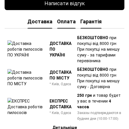
Написати відгук
Доставка
Оплата
Гарантія
БЕЗКОШТОВНО
при
ДОСТАВКА
покупці від 8000 грн
ПО
При покупці на меншу
УКРАЇНІ
суму - за тарифами
перевізника
БЕЗКОШТОВНО
при
ДОСТАВКА
покупці від 8000 грн
ПО МІСТУ
При покупці на меншу
* Київ, Одеса
суму - Договірна
250 грн
и товар
будет
ЕКСПРЕС
у вас в течении
4
ДОСТАВКА
часов
* Київ, Одеса
Заказы подтверждаются в
будние дни (10:00-17:00)
Детальніше