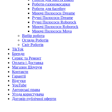
Роботи-газонокосарки
Роботи для басейну
Миючі Пилососи Dreame
Ручні Пилососи Dreame
Ручні Пилососи Roborock
Миючі Пилососи Roborock
Миючі Пилососи Mova
Вибір робота
Огляди Роботів
Світ Роботів
TikTok
Бренди
Сервіс та Ремонт
Оплата і Доставка
Магазин Шоурум
Контакти
Гарантії
Відгуки
YouTube
Авторські права
Угода користувача
Договір публічної оферти