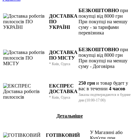
БЕЗКОШТОВНО
при
ДОСТАВКА
покупці від 8000 грн
ПО
При покупці на меншу
УКРАЇНІ
суму - за тарифами
перевізника
БЕЗКОШТОВНО
при
ДОСТАВКА
покупці від 8000 грн
ПО МІСТУ
При покупці на меншу
* Київ, Одеса
суму - Договірна
250 грн
и товар
будет у
ЕКСПРЕС
вас в течении
4 часов
ДОСТАВКА
Заказы подтверждаются в будние
* Київ, Одеса
дни (10:00-17:00)
Детальніше
У Магазині або
ГОТІВКОВИЙ
Кур'єру при