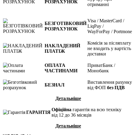
РОЗРАХУНОК
отриманні
Visa / MasterCard /
БЕЗГОТІВКОВИЙ
LiqPay /
РОЗРАХУНОК
WayForPay / Portmone
Комісія за післяплату
НАКЛАДЕНИЙ
не входить у вартість
ПЛАТІЖ
доставки
ОПЛАТА
ПриватБанк /
ЧАСТИНАМИ
Монобанк
Виставлення рахунку
БЕЗНАЛ
від ФОП
без ПДВ
Детальніше
Офіційна
гарантія на всю техніку
ГАРАНТІЯ
від 12 до 36 місяців
Детальніше