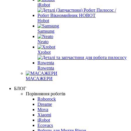
iRobot
Hobot
Samsung
Neato
Xrobot
Rowenta
МАСАЖЕРИ
БЛОГ
Порівняння роботів
Roborock
Dreame
Mova
Xiaomi
iRobot
Ecovacs
Роботи для Миття Вікон